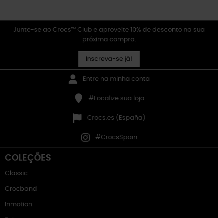
Junte-se ao Crocs™ Club e aproveite 10% de desconto na sua
próxima compra.
Inscreva-se já!
Entre na minha conta
#Localize sua loja
Crocs.es (España)
#CrocsSpain
COLEÇÕES
Classic
Crocband
Inmotion