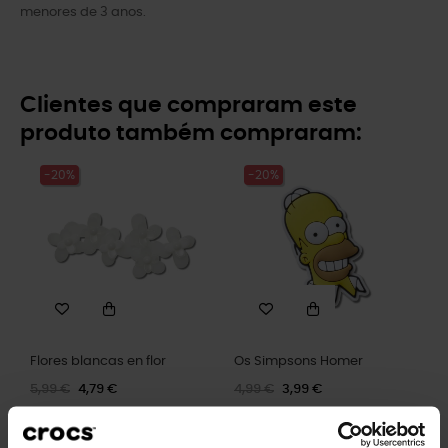
menores de 3 anos.
Clientes que compraram este
produto também compraram:
-20%
-20%
Flores blancas en flor
Os Simpsons Homer
5,99 €
4,79 €
4,99 €
3,99 €