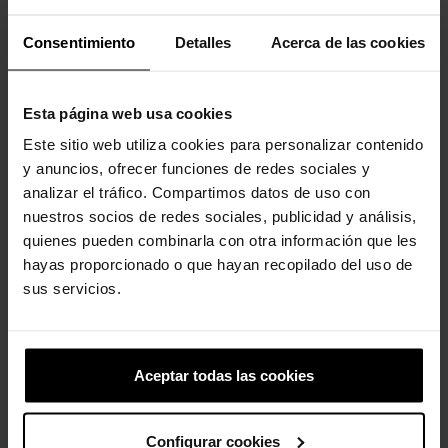
-20%
-20%
Consentimiento
Detalles
Acerca de las cookies
Esta página web usa cookies
Este sitio web utiliza cookies para personalizar contenido
y anuncios, ofrecer funciones de redes sociales y
analizar el tráfico. Compartimos datos de uso con
Pêssego
Abacaxi
nuestros socios de redes sociales, publicidad y análisis,
4,99 €
3,99 €
4,99 €
3,99 €
quienes pueden combinarla con otra información que les
hayas proporcionado o que hayan recopilado del uso de
sus servicios.
4 outros produtos na mesma
categoria:
Aceptar todas las cookies
-20%
Configurar cookies