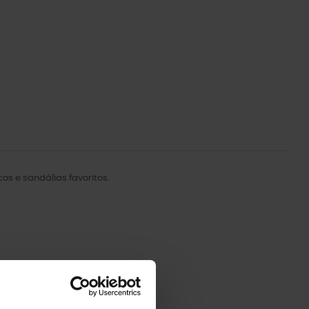
s e sandálias favoritos.
-20%