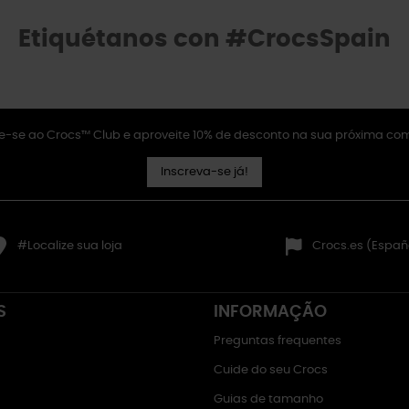
Etiquétanos con #CrocsSpain
e-se ao Crocs™ Club e aproveite 10% de desconto na sua próxima co
Inscreva-se já!
#Localize sua loja
Crocs.es (Españ
S
INFORMAÇÃO
Preguntas frequentes
Cuide do seu Crocs
Guias de tamanho