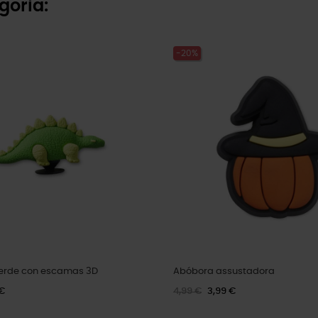
goria:
-20%
verde con escamas 3D
Abóbora assustadora
 €
4,99 €
3,99 €