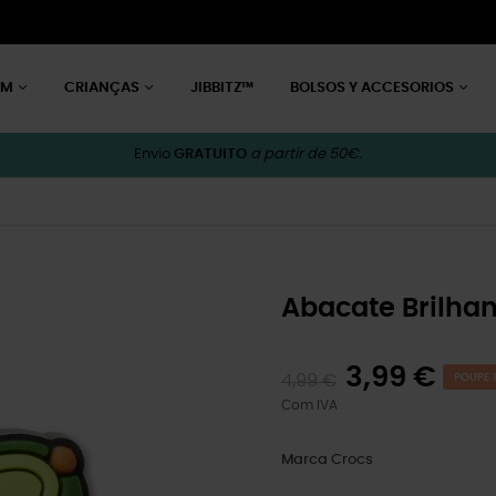
EM
CRIANÇAS
JIBBITZ™
BOLSOS Y ACCESORIOS
Envio
GRATUITO
a partir de 50€.
Abacate Brilha
3,99 €
4,99 €
POUPE 1
Com IVA
Marca
Crocs