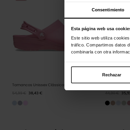
Consentimiento
Esta página web usa cookie
Este sitio web utiliza cookie
tráfico. Compartimos datos d
combinarla con otra informac
Rechazar
Tamancos Unissex Clássicos...
Chinelos pa
54,99 €
38,43 €
44,90 €
35,9