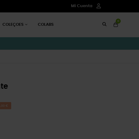
Mi Cuenta
0
COLEÇOES
COLABS
nte
,00 €