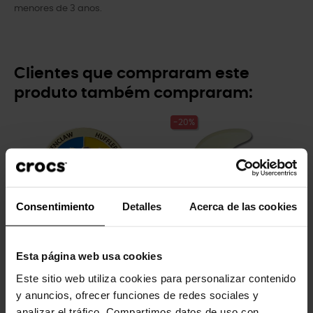
menores de 3 anos.
Clientes que compraram este
produto também compraram:
-20%
Consentimiento
Detalles
Acerca de las cookies
Girador de classificação...
Lua crescente brilhando no...
Esta página web usa cookies
4,99 €
4,99 €
3,99 €
Este sitio web utiliza cookies para personalizar contenido
y anuncios, ofrecer funciones de redes sociales y
analizar el tráfico. Compartimos datos de uso con