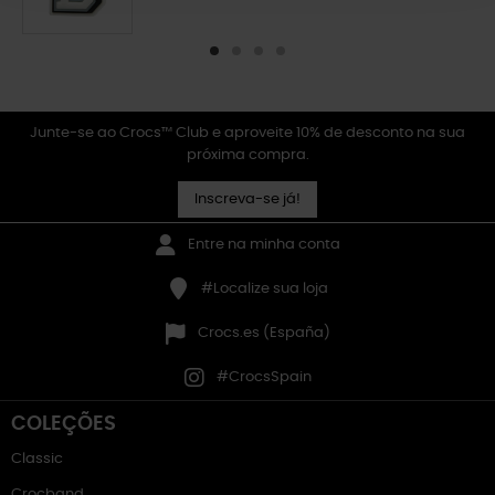
Junte-se ao Crocs™ Club e aproveite 10% de desconto na sua
próxima compra.
Inscreva-se já!
Entre na minha conta
#Localize sua loja
Crocs.es (España)
#CrocsSpain
COLEÇÕES
Classic
Crocband