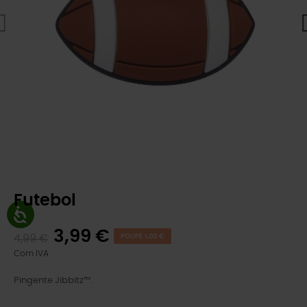
Futebol
3,99 €
4,99 €
POUPE 1,00 €
Com IVA
Pingente Jibbitz™.