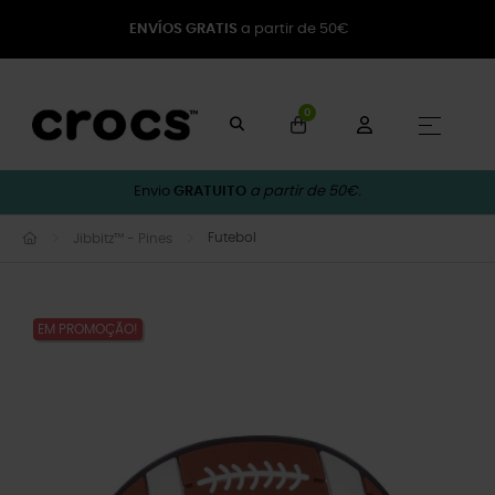
ENVÍOS GRATIS
a partir de 50€
0
Toggle
☰
Envio
GRATUITO
a partir de 50€.
Futebol
Jibbitz™ - Pines
EM PROMOÇÃO!