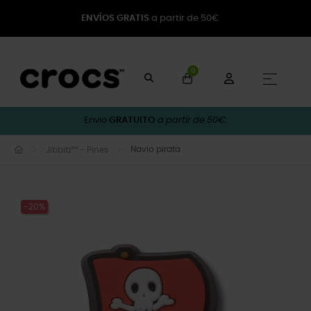
ENVÍOS GRATIS
a partir de 50€
0
Toggle
☰
Envio
GRATUITO
a partir de 50€.
Navio pirata
Jibbitz™ - Pines
-20%