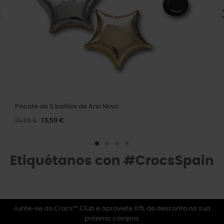
Pacote de 5 balões de Ano Novo
16,99 €
13,59 €
Etiquétanos con #CrocsSpain
Junte-se ao Crocs™ Club e aproveite 10% de desconto na sua
próxima compra.