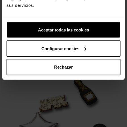
sus servicios.
NBA Chicago Bulls
Banana brilhante
4,99 €
3,99 €
4,99 €
3,99 €
Aceptar todas las cookies
4 outros produtos na mesma
Configurar cookies
categoria:
Rechazar
-20%