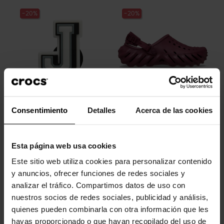
-20%
-20%
Letra J
Tamancos unissex Echo U
Consentimiento
Detalles
Acerca de las cookies
4,99 €
3,99 €
79,90 €
63,92 €
Esta página web usa cookies
-20%
-20%
Este sitio web utiliza cookies para personalizar contenido
y anuncios, ofrecer funciones de redes sociales y
analizar el tráfico. Compartimos datos de uso con
nuestros socios de redes sociales, publicidad y análisis,
quienes pueden combinarla con otra información que les
hayas proporcionado o que hayan recopilado del uso de