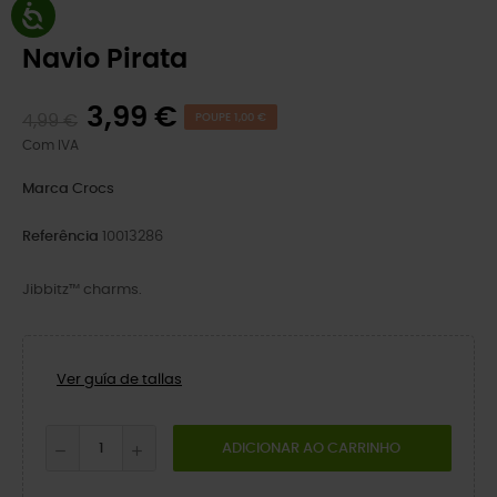
Navio Pirata
3,99 €
4,99 €
POUPE 1,00 €
Com IVA
Marca
Crocs
Referência
10013286
Jibbitz™ charms.
Ver guía de tallas
ADICIONAR AO CARRINHO