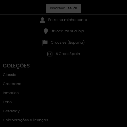
Inscreva-se já!
Entre na minha conta
#Localize sua loja
Crocs.es (España)
#CrocsSpain
COLEÇÕES
Classic
Crocband
Inmotion
Echo
Getaway
Colaborações e licenças