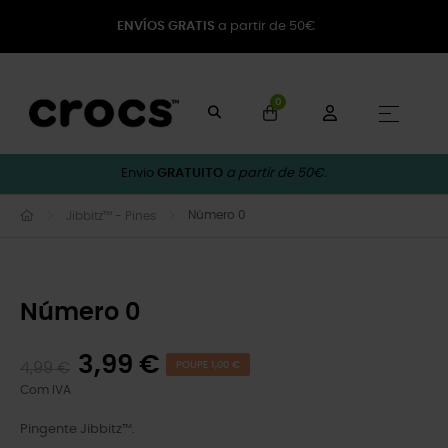
ENVÍOS GRATIS
a partir de 50€
0
Toggle
☰
Envio
GRATUITO
a partir de 50€.
Número 0
Jibbitz™ - Pines
Número 0
3,99 €
4,99 €
POUPE 1,00 €
Com IVA
Pingente Jibbitz™.