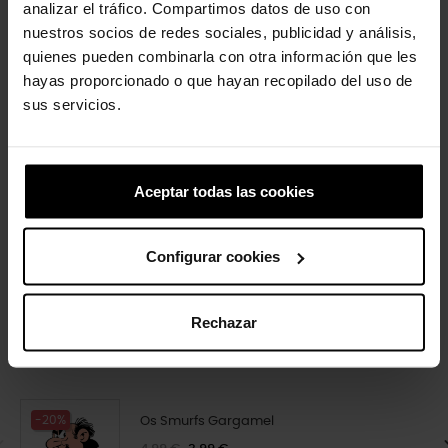
analizar el tráfico. Compartimos datos de uso con
nuestros socios de redes sociales, publicidad y análisis,
-20%
-20%
quienes pueden combinarla con otra información que les
hayas proporcionado o que hayan recopilado del uso de
sus servicios.
Aceptar todas las cookies
Pacote 5 Cinderela
Pequena borboleta colorida
16,99 €
13,59 €
4,99 €
3,99 €
Configurar cookies
Rechazar
4 outros produtos na mesma
categoria:
-20%
Os Smurfs Gargamel