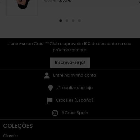
4,99 €
3,99 €
Junte-se ao Crocs™ Club e aproveite 10% de desconto na sua
próxima compra.
Inscreva-se já!
Entre na minha conta
#Localize sua loja
Crocs.es (España)
#CrocsSpain
COLEÇÕES
Classic