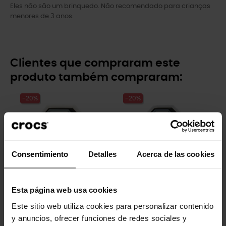
Eles não são um brinquedo. Não recomendado para crianças
menores de 3 anos.
Clientes que compraram este
produto também compraram:
-20%
-20%
Consentimiento
Detalles
Acerca de las cookies
Esta página web usa cookies
Cartas
Número 2
Este sitio web utiliza cookies para personalizar contenido
4,99 €
3,99 €
4,99 €
3,99 €
y anuncios, ofrecer funciones de redes sociales y