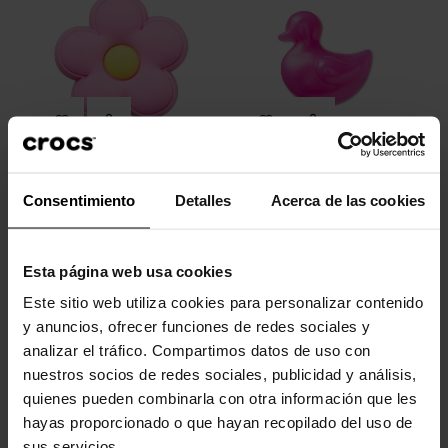
Pequena flor rosa
Squish relleno de patito rosa
Consentimiento
Detalles
Acerca de las cookies
4,99 €
3,99 €
5,99 €
4,79 €
Esta página web usa cookies
-20%
-20%
Este sitio web utiliza cookies para personalizar contenido
y anuncios, ofrecer funciones de redes sociales y
analizar el tráfico. Compartimos datos de uso con
nuestros socios de redes sociales, publicidad y análisis,
quienes pueden combinarla con otra información que les
hayas proporcionado o que hayan recopilado del uso de
sus servicios.