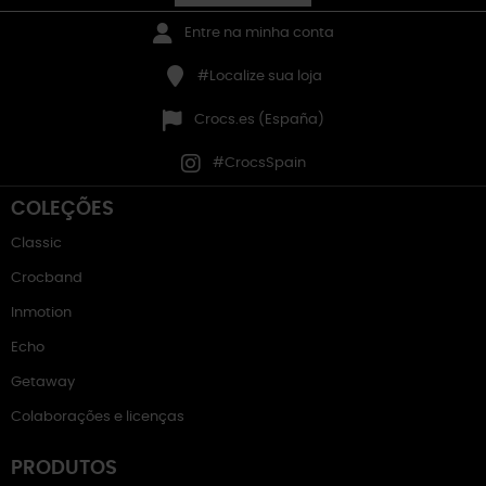
Entre na minha conta
#Localize sua loja
Crocs.es (España)
#CrocsSpain
COLEÇÕES
Classic
Crocband
Inmotion
Echo
Getaway
Colaborações e licenças
PRODUTOS