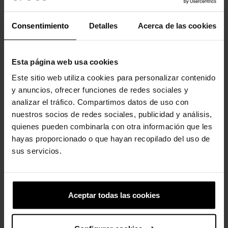
-20%
-20%
Consentimiento
Detalles
Acerca de las cookies
Esta página web usa cookies
Este sitio web utiliza cookies para personalizar contenido
y anuncios, ofrecer funciones de redes sociales y
analizar el tráfico. Compartimos datos de uso con
Chinelos Crocband™ U
Bateria
unissex
nuestros socios de redes sociales, publicidad y análisis,
4,99 €
3,99 €
39,90 €
31,92 €
quienes pueden combinarla con otra información que les
hayas proporcionado o que hayan recopilado del uso de
sus servicios.
4 outros produtos na mesma
categoria:
Aceptar todas las cookies
-20%