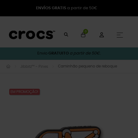
ENVÍOS GRATIS
a partir de 50€
0
Toggle
☰
Envio
GRATUITO
a partir de 50€.
Caminhão pequeno de reboque
Jibbitz™ - Pines
EM PROMOÇÃO!