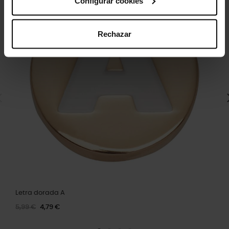
Configurar cookies
Rechazar
Letra dorada A
5,99 €
4,79 €