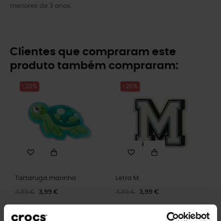
menores de 3 anos.
Clientes que compraram este
produto também compraram:
-20%
-20%
Tartaruga marinha
Letra M
4,99 €
3,99 €
4,99 €
3,99 €