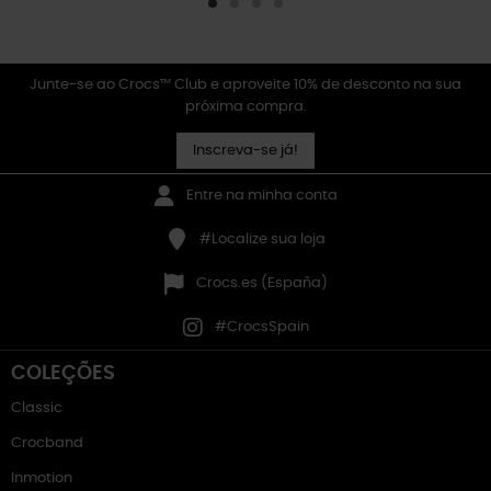
Junte-se ao Crocs™ Club e aproveite 10% de desconto na sua
próxima compra.
Inscreva-se já!
Entre na minha conta
#Localize sua loja
Crocs.es (España)
#CrocsSpain
COLEÇÕES
Classic
Crocband
Inmotion