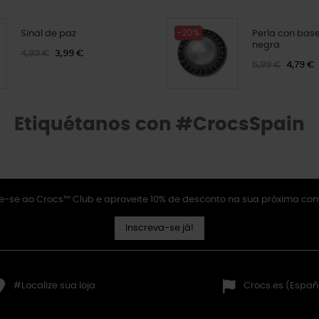
-20%
Sinal de paz
Perla con bas
negra
4,99 €
3,99 €
5,99 €
4,79 €
Etiquétanos con #CrocsSpain
e-se ao Crocs™ Club e aproveite 10% de desconto na sua próxima co
Inscreva-se já!
#Localize sua loja
Crocs.es (Españ