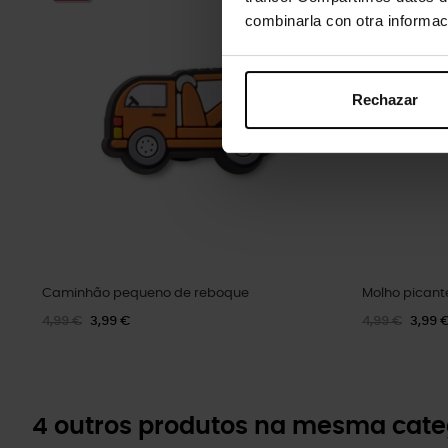
combinarla con otra informac
Rechazar
Caminhão pequeno de reboque
Molho picant
4,99 €
3,99 €
4,99 €
3,99 
4 outros produtos na mesma cate