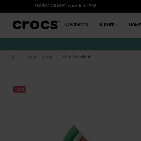
ENVÍOS GRATIS
a partir de 50€
NOVIDADES
MULHER
HOM
Sandía apilada
Jibbitz™ - Pines
-20%