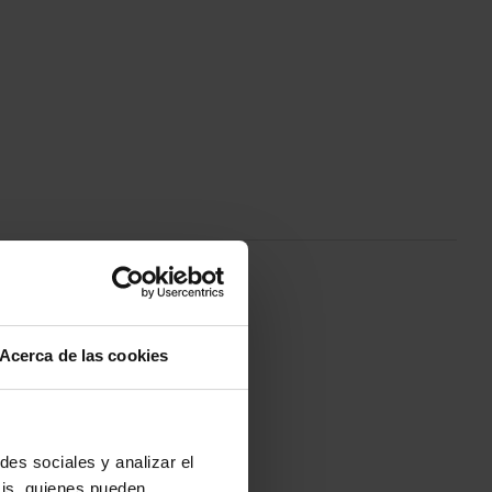
 y sandalias.
Acerca de las cookies
des sociales y analizar el
-20%
sis, quienes pueden