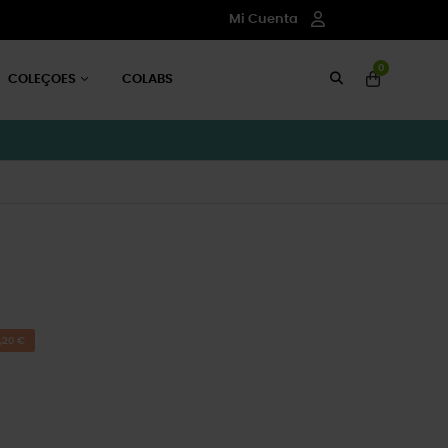
Mi Cuenta
0
COLEÇOES
COLABS
,20 €