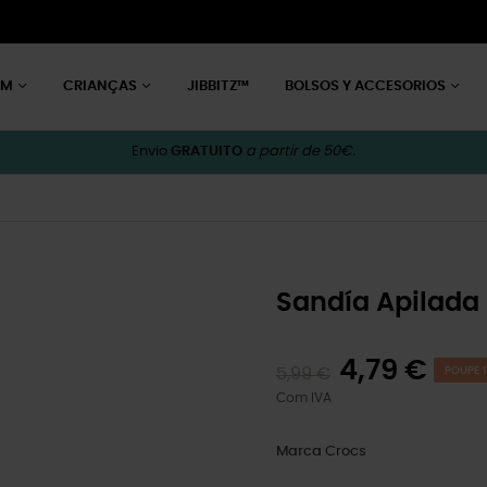
EM
CRIANÇAS
JIBBITZ™
BOLSOS Y ACCESORIOS
Envio
GRATUITO
a partir de 50€.
Sandía Apilada
4,79 €
5,99 €
POUPE 1
Com IVA
Marca
Crocs