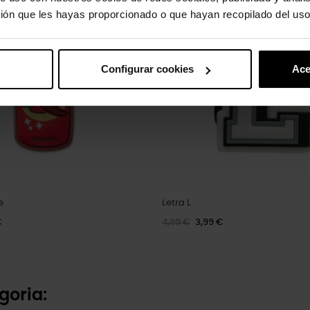
ión que les hayas proporcionado o que hayan recopilado del uso
Configurar cookies
Ace
e
Letra L
€
4,99 €
3,99 €
goria: