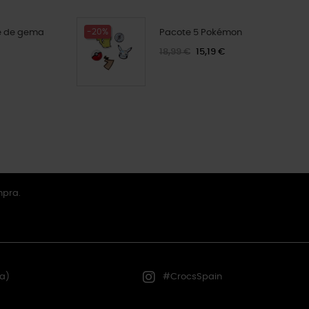
-20%
e de gema
Pacote 5 Pokémon
18,99 €
15,19 €
mpra.
a)
#CrocsSpain