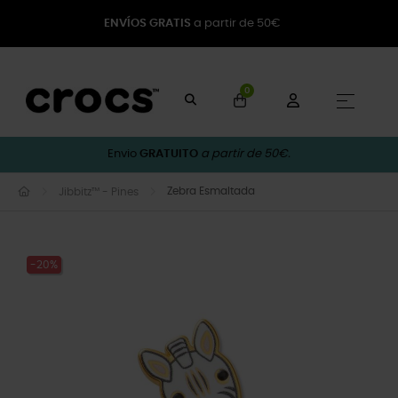
ENVÍOS GRATIS
a partir de 50€
0
Toggle
☰
Envio
GRATUITO
a partir de 50€.
Zebra Esmaltada
Jibbitz™ - Pines
-20%