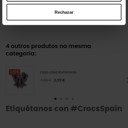
Rechazar
Elefante esmaltado
Cão husky
4,99 €
3,99 €
4,99 €
4 outros produtos na mesma
categoria:
-20%
Lazo rosa iluminado
4,99 €
3,99 €
Etiquétanos con #CrocsSpain