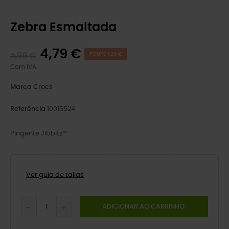
Zebra Esmaltada
4,79 €
5,99 €
POUPE 1,20 €
Com IVA
Marca
Crocs
Referência
10015524
Pingente Jibbitz™.
Ver guía de tallas
ADICIONAR AO CARRINHO