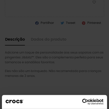
Partilhar
Tweet
Pinterest
Descrição
Dados do produto
Adicione um toque de personalidade aos seus sapatos com os
pingentes Jibbitz™. Eles são o complemento perfeito para seus
tamancos e sandálias favoritos.
Eles não são um brinquedo. Não recomendado para crianças
menores de 3 anos.
Clientes que compraram este
produto também compraram: