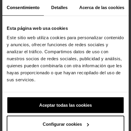
Consentimiento
Detalles
Acerca de las cookies
-20%
-20%
Esta página web usa cookies
Este sitio web utiliza cookies para personalizar contenido
y anuncios, ofrecer funciones de redes sociales y
analizar el tráfico. Compartimos datos de uso con
nuestros socios de redes sociales, publicidad y análisis,
Número 4
Tigre Dourado
quienes pueden combinarla con otra información que les
4,99 €
3,99 €
5,99 €
4,79 €
hayas proporcionado o que hayan recopilado del uso de
sus servicios.
-20%
Aceptar todas las cookies
Configurar cookies