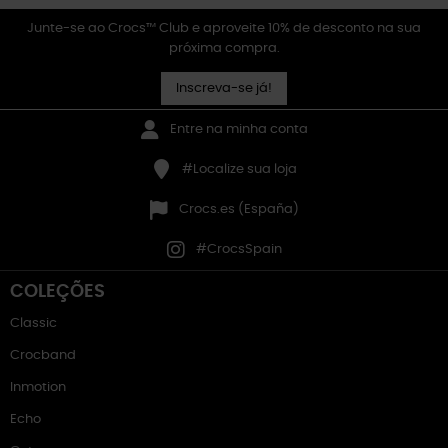
Junte-se ao Crocs™ Club e aproveite 10% de desconto na sua
próxima compra.
Inscreva-se já!
Entre na minha conta
#Localize sua loja
Crocs.es (España)
#CrocsSpain
COLEÇÕES
Classic
Crocband
Inmotion
Echo