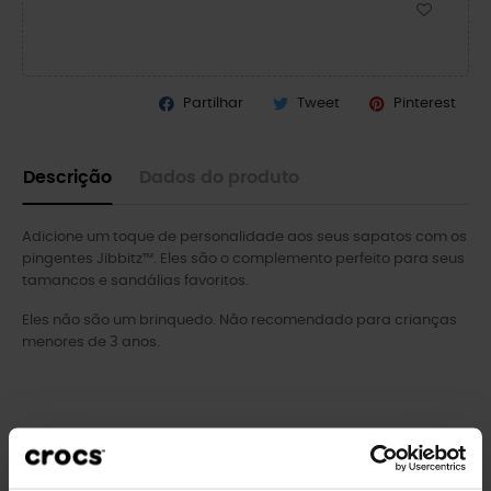
Partilhar
Tweet
Pinterest
Descrição
Dados do produto
Adicione um toque de personalidade aos seus sapatos com os
pingentes Jibbitz™. Eles são o complemento perfeito para seus
tamancos e sandálias favoritos.
Eles não são um brinquedo. Não recomendado para crianças
menores de 3 anos.
Clientes que compraram este
produto também compraram: