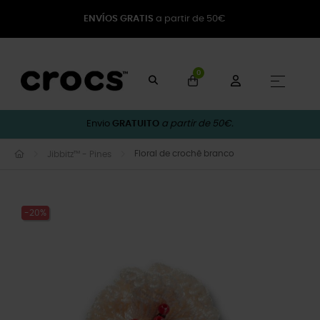
ENVÍOS GRATIS
a partir de 50€
0
Toggle
☰
Envio
GRATUITO
a partir de 50€.
Floral de crochê branco
Jibbitz™ - Pines
-20%