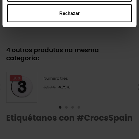
Rechazar
Floral de crochê azul claro
Flor blanca en flor 2
5,99 €
4,79 €
5,99 €
4,79 €
4 outros produtos na mesma
categoria:
-20%
Número três
5,99 €
4,79 €
Etiquétanos con #CrocsSpain