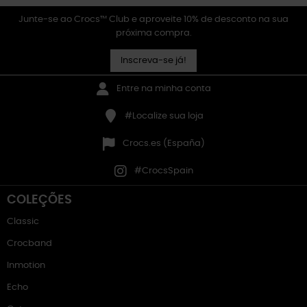
Junte-se ao Crocs™ Club e aproveite 10% de desconto na sua
próxima compra.
Inscreva-se já!
Entre na minha conta
#Localize sua loja
Crocs.es (España)
#CrocsSpain
COLEÇÕES
Classic
Crocband
Inmotion
Echo