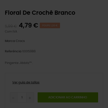
Floral De Crochê Branco
4,79 €
5,99 €
POUPE 1,20 €
Com IVA
Marca
Crocs
Referência
10015986
Pingente Jibbitz™.
Ver guía de tallas
ADICIONAR AO CARRINHO