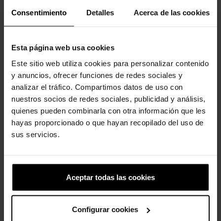
Consentimiento
Detalles
Acerca de las cookies
-20%
-20%
Esta página web usa cookies
Este sitio web utiliza cookies para personalizar contenido
y anuncios, ofrecer funciones de redes sociales y
analizar el tráfico. Compartimos datos de uso con
nuestros socios de redes sociales, publicidad y análisis,
Floral de crochê amarelo
Flor de crochê azul
quienes pueden combinarla con otra información que les
5,99 €
4,79 €
5,99 €
4,79 €
hayas proporcionado o que hayan recopilado del uso de
sus servicios.
-20%
-20%
Aceptar todas las cookies
Configurar cookies