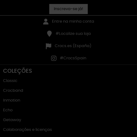
Inscreva-se já!
Entre na minha conta
#Localize sua loja
Crocs.es (España)
#CrocsSpain
COLEÇÕES
Classic
Crocband
Inmotion
Echo
Getaway
Colaborações e licenças