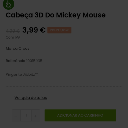
Cabeça 3D Do Mickey Mouse
3,99 €
4,99 €
POUPE 1,00 €
Com IVA
Marca
Crocs
Referência
10015935
Pingente Jibbitz™.
Ver guía de tallas
ADICIONAR AO CARRINHO