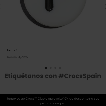
Letra F
5,99 €
4,79 €
Etiquétanos con #CrocsSpain
Junte-se ao Crocs™ Club e aproveite 10% de desconto na sua
próxima compra.