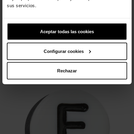
sus servicios.
Pequena flor rosa
Cocó do Lil
4,99 €
3,99 €
4,99 €
3,99 €
Aceptar todas las cookies
4 outros produtos na mesma
Configurar cookies
categoria:
Rechazar
-20%