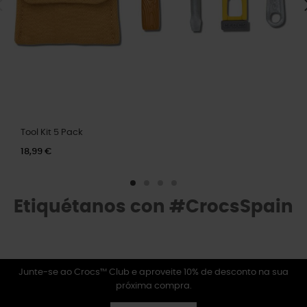
Tool Kit 5 Pack
18,99 €
Etiquétanos con #CrocsSpain
Junte-se ao Crocs™ Club e aproveite 10% de desconto na sua
próxima compra.