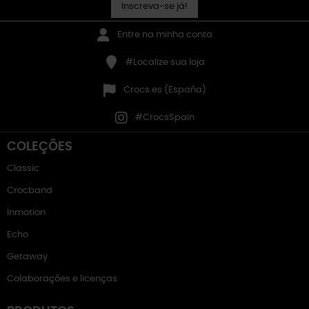
Inscreva-se já!
Entre na minha conta
#Localize sua loja
Crocs.es (España)
#CrocsSpain
COLEÇÕES
Classic
Crocband
Inmotion
Echo
Getaway
Colaborações e licenças