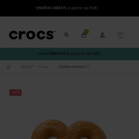
ENVÍOS GRATIS
a partir de 50€
0
Toggle
☰
Envio
GRATUITO
a partir de 50€.
Galleta realista 3
Jibbitz™ - Pines
-20%