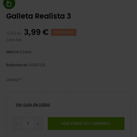
Galleta Realista 3
3,99 €
4,99 €
POUPE 1,00 €
Com IVA
Marca
Crocs
Referência
10016708
Jibbitz™.
Ver guía de tallas
ADICIONAR AO CARRINHO