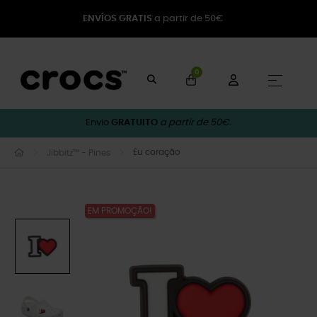
ENVÍOS GRATIS
a partir de 50€
0
Toggle
☰
Envio
GRATUITO
a partir de 50€.
Eu coração
Jibbitz™ - Pines
EM PROMOÇÃO!