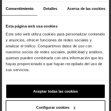
Consentimiento
Detalles
Acerca de las cookies
Esta página web usa cookies
Este sitio web utiliza cookies para personalizar contenido
y anuncios, ofrecer funciones de redes sociales y
analizar el tráfico. Compartimos datos de uso con
Tamancos unissex Classic...
Socas de criança Classic...
nuestros socios de redes sociales, publicidad y análisis,
69,90 €
55,92 €
39,91 €
31,93 €
quienes pueden combinarla con otra información que les
hayas proporcionado o que hayan recopilado del uso de
sus servicios.
4 outros produtos na mesma
categoria:
Aceptar todas las cookies
-20%
Configurar cookies