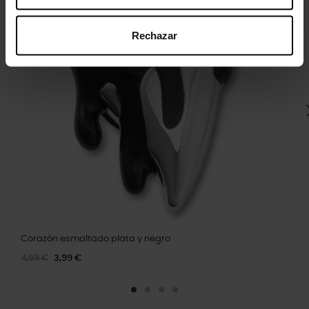
Rechazar
Corazón esmaltado plata y negro
4,99 €
3,99 €