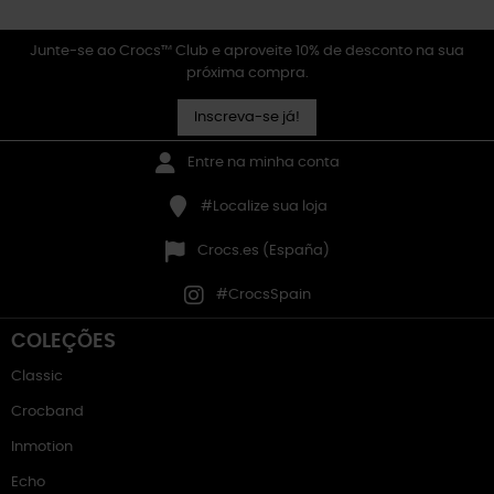
Junte-se ao Crocs™ Club e aproveite 10% de desconto na sua
próxima compra.
Inscreva-se já!
Entre na minha conta
#Localize sua loja
Crocs.es (España)
#CrocsSpain
COLEÇÕES
Classic
Crocband
Inmotion
Echo