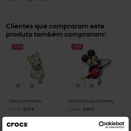
Clientes que compraram este
produto também compraram:
-20%
-20%
Zebra Esmaltada
Mickey Mouse da Disney
5,99 €
4,79 €
4,99 €
3,99 €
-20%
-20%