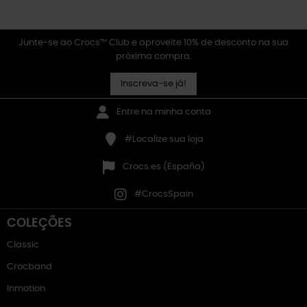
Junte-se ao Crocs™ Club e aproveite 10% de desconto na sua
próxima compra.
Inscreva-se já!
Entre na minha conta
#Localize sua loja
Crocs.es (España)
#CrocsSpain
COLEÇÕES
Classic
Crocband
Inmotion