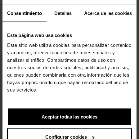
Consentimiento
Detalles
Acerca de las cookies
Esta página web usa cookies
Este sitio web utiliza cookies para personalizar contenido
y anuncios, ofrecer funciones de redes sociales y
Unicórnio
Caminhão de bombeiros
analizar el tráfico. Compartimos datos de uso con
luminoso
4,99 €
3,99 €
nuestros socios de redes sociales, publicidad y análisis,
4,99 €
3,99 €
quienes pueden combinarla con otra información que les
hayas proporcionado o que hayan recopilado del uso de
sus servicios.
4 outros produtos na mesma
categoria:
Aceptar todas las cookies
-20%
Configurar cookies