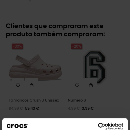
Clientes que compraram este
produto também compraram:
-30%
-20%
Tamancos Crush U Unissex
Número 6
84,99 €
59,43 €
4,99 €
3,99 €
-20%
-20%