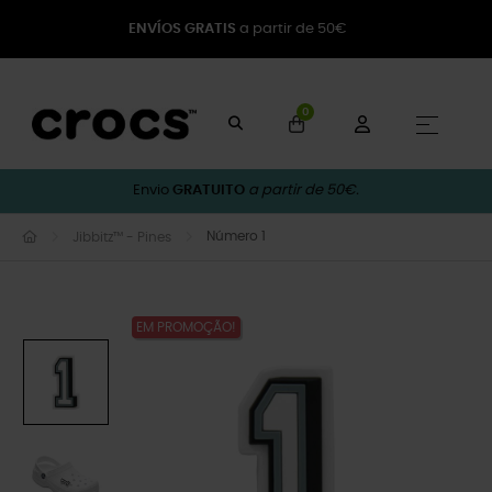
ENVÍOS GRATIS
a partir de 50€
0
Toggle
☰
Envio
GRATUITO
a partir de 50€.
Número 1
Jibbitz™ - Pines
EM PROMOÇÃO!