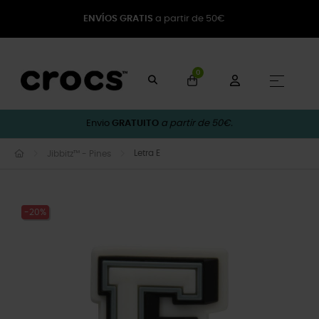
ENVÍOS GRATIS
a partir de 50€
0
Toggle
☰
Envio
GRATUITO
a partir de 50€.
Letra E
Jibbitz™ - Pines
-20%