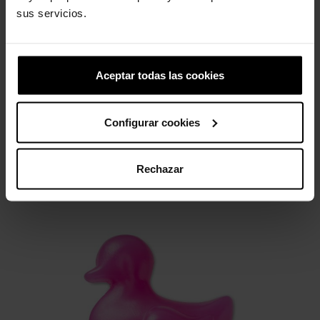
sus servicios.
Letra dorada S
NBA Miami Heat 1
5,99 €
4,79 €
4,99 €
3,99 €
Aceptar todas las cookies
4 outros produtos na mesma
Configurar cookies
categoria:
Rechazar
-20%