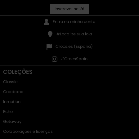
Inscreva-se já!
Entre na minha conta
#Localize sua loja
Crocs.es (España)
#CrocsSpain
COLEÇÕES
Classic
Crocband
Inmotion
Echo
Getaway
Colaborações e licenças