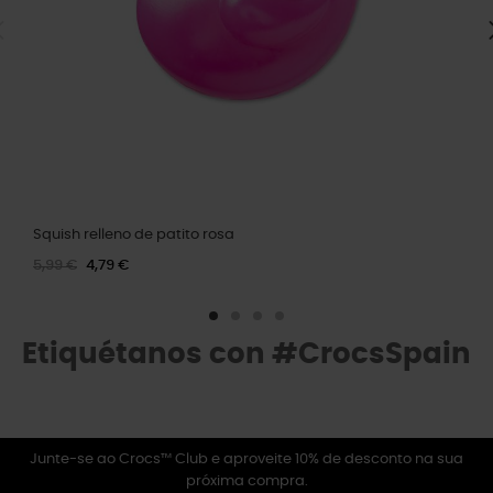
Squish relleno de patito rosa
5,99 €
4,79 €
Etiquétanos con #CrocsSpain
Junte-se ao Crocs™ Club e aproveite 10% de desconto na sua
próxima compra.