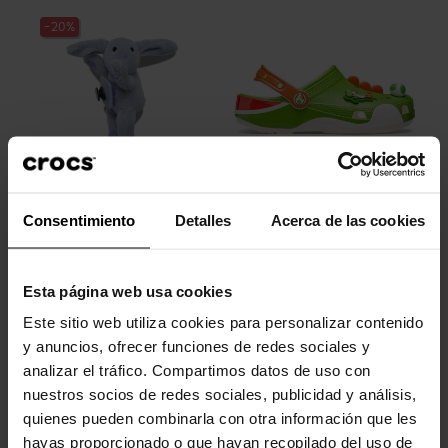
-20%
Coelho Huggitz
Yoshi Classic Clog U
Consentimiento
Detalles
Acerca de las cookies
9,99 €
7,99 €
79,90 €
Esta página web usa cookies
-20%
-20%
Este sitio web utiliza cookies para personalizar contenido
y anuncios, ofrecer funciones de redes sociales y
analizar el tráfico. Compartimos datos de uso con
nuestros socios de redes sociales, publicidad y análisis,
quienes pueden combinarla con otra información que les
hayas proporcionado o que hayan recopilado del uso de