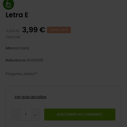
Letra E
3,99 €
4,99 €
POUPE 1,00 €
Com IVA
Marca
Crocs
Referência
10006998
Pingente Jibbitz™.
Ver guía de tallas
ADICIONAR AO CARRINHO