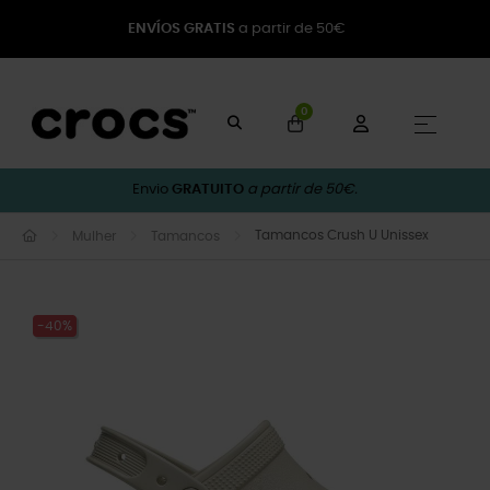
ENVÍOS GRATIS
a partir de 50€
0
Toggle
☰
Envio
GRATUITO
a partir de 50€.
Tamancos Crush U Unissex
Mulher
Tamancos
-40%