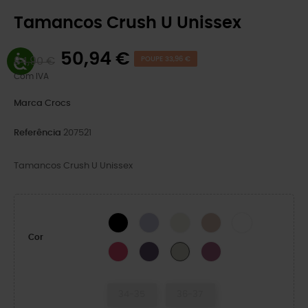
Tamancos Crush U Unissex
50,94 €
84,90 €
POUPE 33,96 €
Com IVA
Marca
Crocs
Referência
207521
Tamancos Crush U Unissex
BLACK
Frosted Grape
Osso
Quartz
WHITE
Cor
Dragon Fruit
DARK IRIS/MULTI
Lunar Dusk
Meteor
34-35
36-37