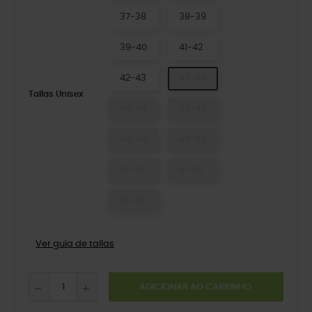
37-38
38-39
39-40
41-42
42-43
43-44
Tallas Unisex
45-46
46-47
48-49
49-50
50-51
51-52
52-53
Ver guía de tallas
ADICIONAR AO CARRINHO