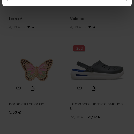
Letra A
Voleibol
4,99 €
3,99 €
4,99 €
3,99 €
-20%
Borboleta colorida
Tamancos unissex InMotion
U
5,99 €
74,90 €
59,92 €