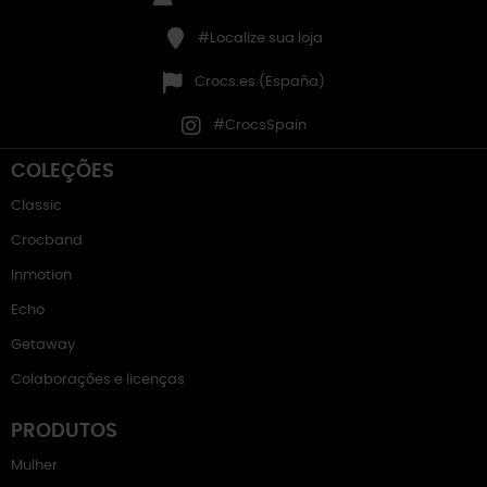
#Localize sua loja
Crocs.es (España)
#CrocsSpain
COLEÇÕES
Classic
Crocband
Inmotion
Echo
Getaway
Colaborações e licenças
PRODUTOS
Mulher