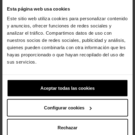
Detalhes do Tamanco Crush:
Esta página web usa cookies
Estilo arrojado e altura extra.
Este sitio web utiliza cookies para personalizar contenido
y anuncios, ofrecer funciones de redes sociales y
Altura exclusiva de 5,2 cm, medida do chão ao calcanhar.
analizar el tráfico. Compartimos datos de uso con
Personalizável com pingentes Jibbitz™.
nuestros socios de redes sociales, publicidad y análisis,
quienes pueden combinarla con otra información que les
Conforto icônico Crocs™: Leve. Flexível. Conforto de 36 graus.
hayas proporcionado o que hayan recopilado del uso de
sus servicios.
Clientes que compraram este
produto também compraram:
Aceptar todas las cookies
-20%
-20%
Configurar cookies
Rechazar