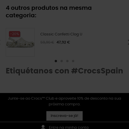
4 outros produtos na mesma
categoria:
-20%
Classic Confetti Clog U
59,90 €
47,92 €
Etiquétanos con #CrocsSpain
Junte-se ao Crocs™ Club e aproveite 10% de desconto na sua
próxima compra.
Inscreva-se já!
Entre na minha conta