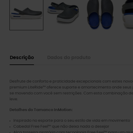
Descrição
Dados do produto
Desfrute de conforto e praticidade excepcionais com estes no
premium LiteRide™ oferece suporte e amortecimento onde seus p
se movendo com você sem restrições. Com esta combinação de t
leve.
Detalhes do Tamanco InMotion:
Inspirado no esporte para o seu estilo de vida em movimento
Cabedal Free Feel™ que não deixa nada a desejar
Alça traseira giratória com tecnologia Free Feel™ para um aju