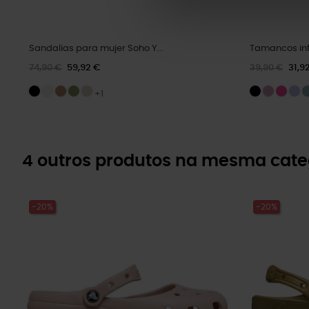
Sandalias para mujer Soho Y...
Tamancos inf
74,90 €
59,92 €
39,90 €
31,9
+1
4 outros produtos na mesma cate
-20%
-20%