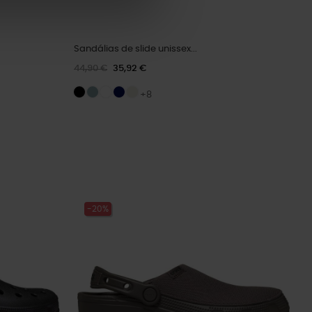
Sandálias de slide unissex...
44,90 €
35,92 €
+8
-20%