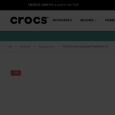
ENVÍOS GRATIS
a partir de 50€
NOVIDADES
MULHER
HOM
Tamancos unissex InMotion U
Mulher
Tamancos
-20%