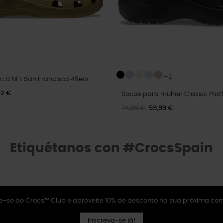
+2
c U NFL San Francisco 49ers
92 €
Socas para mulher Classic Plat
74,99 €
59,99 €
Etiquétanos con #CrocsSpain
e-se ao Crocs™ Club e aproveite 10% de desconto na sua próxima co
Inscreva-se já!