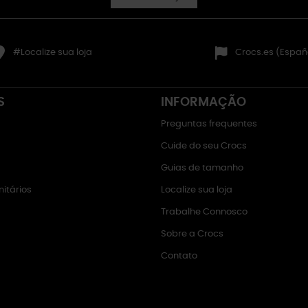
#Localize sua loja
Crocs.es (Españ
S
INFORMAÇÃO
Preguntas frequentes
Cuide do seu Crocs
Guias de tamanho
itários
Localize sua loja
Trabalhe Connosco
Sobre a Crocs
Contato