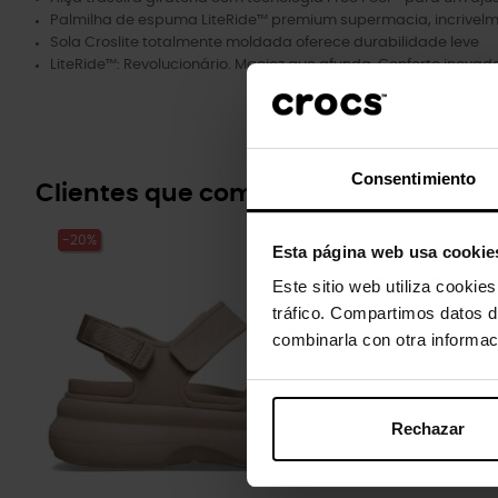
Palmilha de espuma LiteRide™ premium supermacia, incrivelme
Sola Croslite totalmente moldada oferece durabilidade leve
LiteRide™: Revolucionário. Maciez que afunda. Conforto inovado
Consentimiento
Clientes que compraram este prod
-20%
-20%
Esta página web usa cookie
Este sitio web utiliza cookie
tráfico. Compartimos datos d
combinarla con otra informac
Rechazar