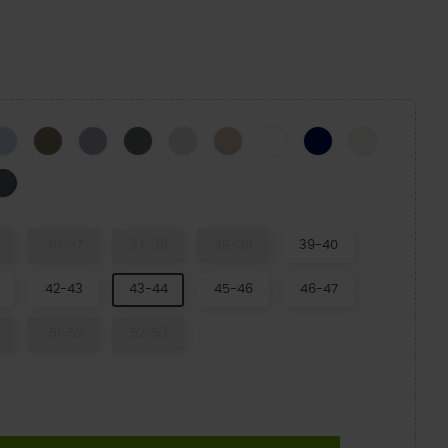
CK
Blue Calcite
Taupe-X
Purple Moon
Cinza Ardósia
Atmosphere
Quartz
WHITE
NAVY
Summit Wh
nco/Branco
Carbon/Multi
36-37
37-38
38-39
39-40
42-43
43-44
45-46
46-47
51-52
52-53