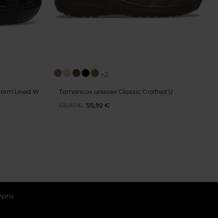
+2
form Lined W
Tamancos unissex Classic Crafted U
69,90 €
55,92 €
mpra.