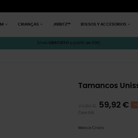
EM
CRIANÇAS
JIBBITZ™
BOLSOS Y ACCESORIOS
Envio
GRATUITO
a partir de 50€.
Tamancos Uniss
59,92 €
74,90 €
PO
Com IVA
Marca
Crocs