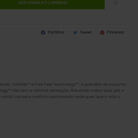
ADICIONAR AO CARRINHO
Partilhar
Tweet
Pinterest
ras: LiteRide™ e Free Feel Technology™. A palmilha de espuma
ology™ não tem a mínima sensação, flutuando sobre seus pés e
stilo casual e conforto aprimorado onde quer que a vida o