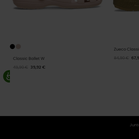
Zueco Classi
84,90 €
67,
Classic Ballet W
49,90 €
39,92 €
Junt