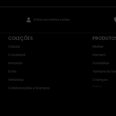
Entre na minha conta
COLEÇÕES
PRODUTO
Classic
Mulher
Crocband
Homem
Inmotion
Sandálias
Echo
Tamancos San
Getaway
Crianças
Botas
Colaborações e licenças