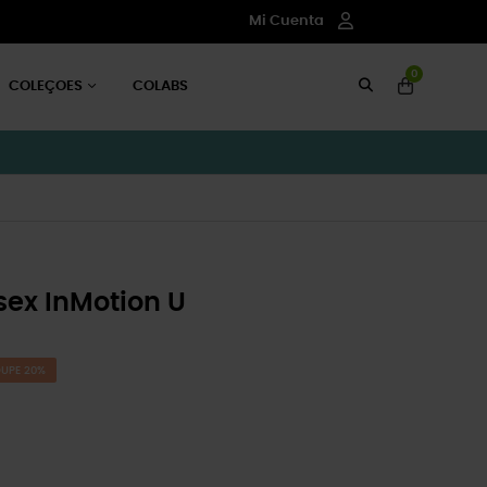
Mi Cuenta
0
COLEÇOES
COLABS
ex InMotion U
UPE 20%