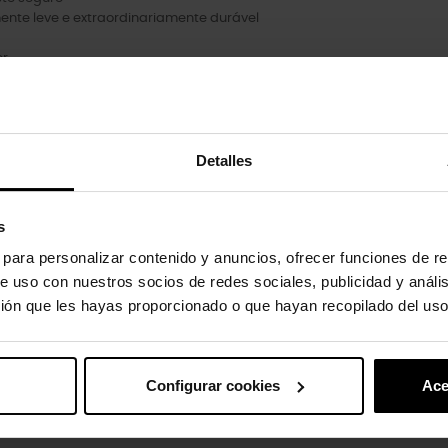
nte leve e extraordinariamente durável
r.
Detalles
uto também compraram:
-30%
s
s para personalizar contenido y anuncios, ofrecer funciones de re
e uso con nuestros socios de redes sociales, publicidad y análi
ión que les hayas proporcionado o que hayan recopilado del uso
Configurar cookies
Ace