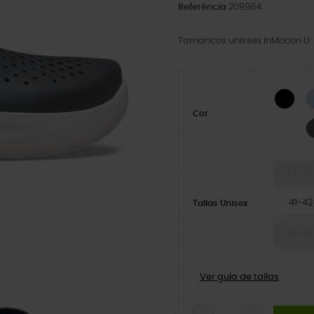
Referência
209964
Tamancos unissex InMotion U
BLA
Cor
Bra
34-35
41-42
Tallas Unisex
48-49
Ver guía de tallas