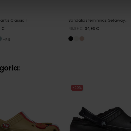
antis Classic T
Sandálias femininas Getaway...
2 €
49,99 €
34,93 €
+56
goria:
-20%