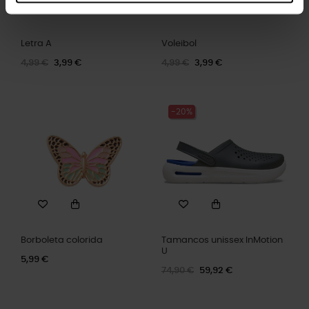
Letra A
Voleibol
4,99 €
3,99 €
4,99 €
3,99 €
-20%
Borboleta colorida
Tamancos unissex InMotion
U
5,99 €
74,90 €
59,92 €