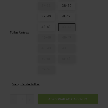
37-38
38-39
39-40
41-42
42-43
43-44
Tallas Unisex
45-46
46-47
48-49
49-50
50-51
51-52
52-53
Ver guía de tallas
ADICIONAR AO CARRINHO