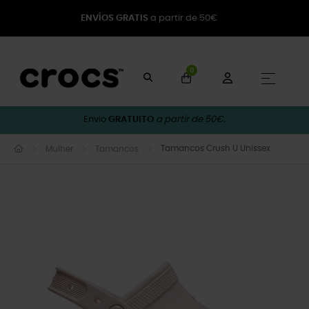
ENVÍOS GRATIS
a partir de 50€
0
Toggle
☰
Envio
GRATUITO
a partir de 50€.
Tamancos Crush U Unissex
Mulher
Tamancos