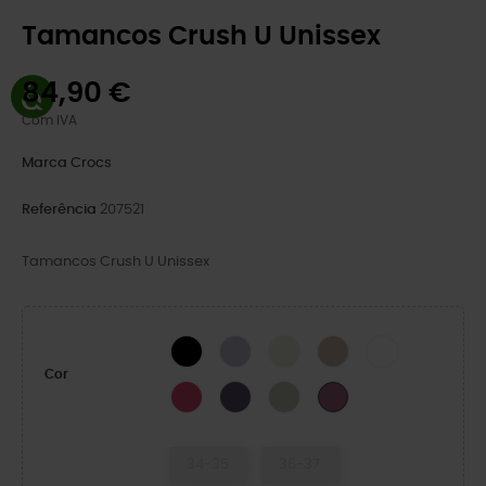
Tamancos Crush U Unissex
84,90 €
Com IVA
Marca
Crocs
Referência
207521
Tamancos Crush U Unissex
BLACK
Frosted Grape
Osso
Quartz
WHITE
Cor
Dragon Fruit
DARK IRIS/MULTI
Meteor
Lunar Dusk
34-35
36-37