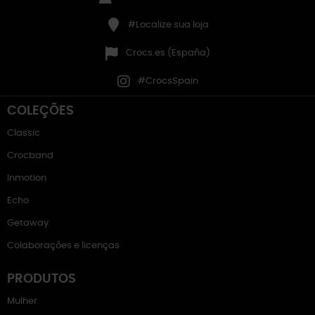
#Localize sua loja
Crocs.es (España)
#CrocsSpain
COLEÇÕES
Classic
Crocband
Inmotion
Echo
Getaway
Colaborações e licenças
PRODUTOS
Mulher