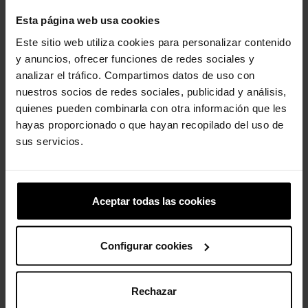
Detalhes do Tamanco Crush:
Esta página web usa cookies
Estilo arrojado e altura extra.
Este sitio web utiliza cookies para personalizar contenido
y anuncios, ofrecer funciones de redes sociales y
Altura exclusiva de 5,2 cm, medida do chão ao calcanhar.
analizar el tráfico. Compartimos datos de uso con
Personalizável com pingentes Jibbitz™.
nuestros socios de redes sociales, publicidad y análisis,
quienes pueden combinarla con otra información que les
Conforto icônico Crocs™: Leve. Flexível. Conforto de 36 graus.
hayas proporcionado o que hayan recopilado del uso de
sus servicios.
Clientes que compraram este
produto também compraram:
Aceptar todas las cookies
-20%
-20%
Configurar cookies
Rechazar