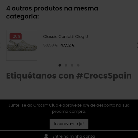
4 outros produtos na mesma
categoria:
-20%
Classic Confetti Clog U
59,90 €
47,92 €
Etiquétanos con #CrocsSpain
Junte-se ao Crocs™ Club e aproveite 10% de desconto na sua
próxima compra.
Inscreva-se já!
Entre na minha conta