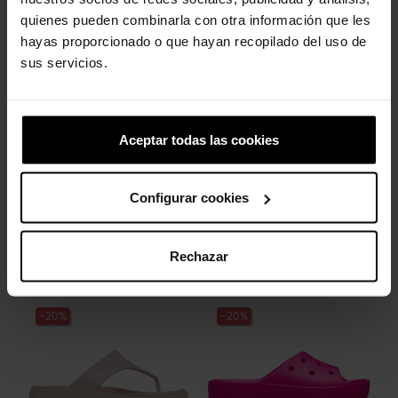
produto também compraram:
quienes pueden combinarla con otra información que les
hayas proporcionado o que hayan recopilado del uso de
-20%
-20%
sus servicios.
Aceptar todas las cookies
Configurar cookies
Sandálias femininas
Sandálias femininas
Brooklyn W
Getaway...
79,90 €
63,92 €
Rechazar
44,90 €
35,92 €
-20%
-20%