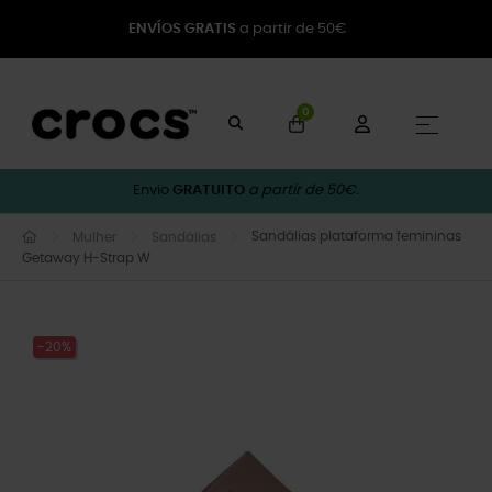
ENVÍOS GRATIS
a partir de 50€
0
Toggle
☰
Envio
GRATUITO
a partir de 50€.
Sandálias plataforma femininas
Mulher
Sandálias
Getaway H-Strap W
-20%