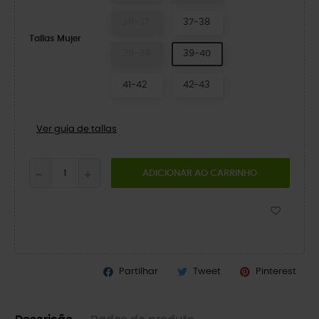
36-37
37-38
Tallas Mujer
38-39
39-40
41-42
42-43
Ver guía de tallas
ADICIONAR AO CARRINHO
Partilhar
Tweet
Pinterest