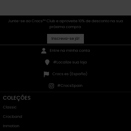
Junte-se ao Crocs™ Club e aproveite 10% de desconto na sua
próxima compra.
Inscreva-se já!
Entre na minha conta
#Localize sua loja
Crocs.es (España)
#CrocsSpain
COLEÇÕES
Classic
Crocband
Inmotion