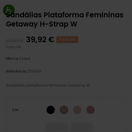
Sandálias Plataforma Femininas
Getaway H-Strap W
39,92 €
49,90 €
POUPE 20%
Com IVA
Marca
Crocs
Referência
209409
Sandálias plataforma femininas Getaway W
BLACK
Quartz
Cassis
Bandana
Cor
33-34
34-35