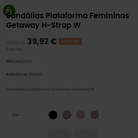
Sandálias Plataforma Femininas
Getaway H-Strap W
39,92 €
49,90 €
POUPE 20%
Com IVA
Marca
Crocs
Referência
209409
Sandálias plataforma femininas Getaway W
BLACK
Quartz
Cassis
Bandana
Cor
33-34
34-35