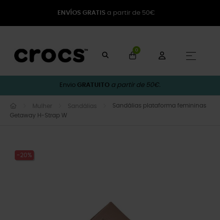
ENVÍOS GRATIS
a partir de 50€
0
Toggle
☰
Envio
GRATUITO
a partir de 50€.
Sandálias plataforma femininas
Mulher
Sandálias
Getaway H-Strap W
-20%