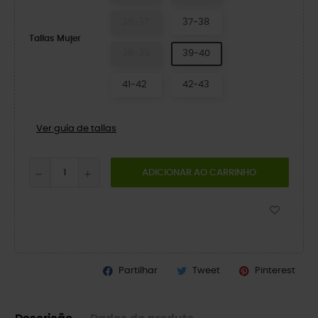
36-37
37-38
Tallas Mujer
38-39
39-40
41-42
42-43
Ver guía de tallas
ADICIONAR AO CARRINHO
Partilhar
Tweet
Pinterest