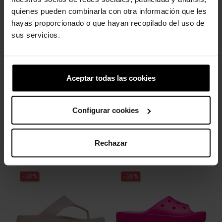
produto também compraram:
quienes pueden combinarla con otra información que les
hayas proporcionado o que hayan recopilado del uso de
-20%
-20%
sus servicios.
Aceptar todas las cookies
Configurar cookies
Sandálias femininas
Sandálias femininas
Brooklyn W
Getaway...
79,90 €
63,92 €
Rechazar
44,90 €
35,92 €
-20%
-20%