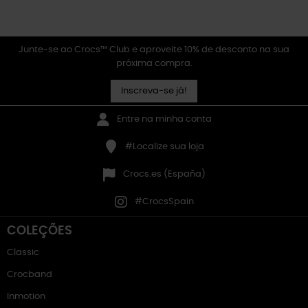
Junte-se ao Crocs™ Club e aproveite 10% de desconto na sua
próxima compra.
Inscreva-se já!
Entre na minha conta
#Localize sua loja
Crocs.es (España)
#CrocsSpain
COLEÇÕES
Classic
Crocband
Inmotion