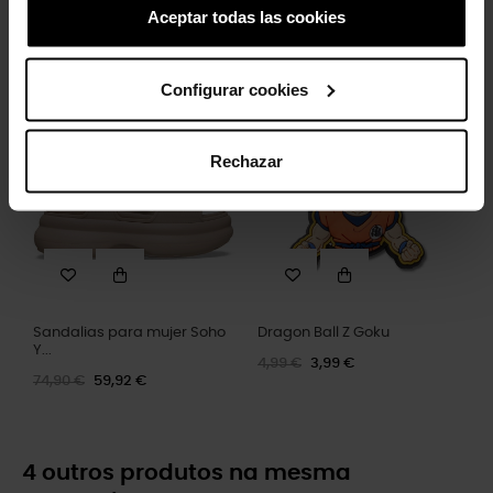
Aceptar todas las cookies
Sandálias femininas de...
Sandálias slide unissexo...
64,90 €
51,92 €
64,99 €
51,99 €
Configurar cookies
-20%
-20%
Rechazar
Sandalias para mujer Soho
Dragon Ball Z Goku
Y...
4,99 €
3,99 €
74,90 €
59,92 €
4 outros produtos na mesma