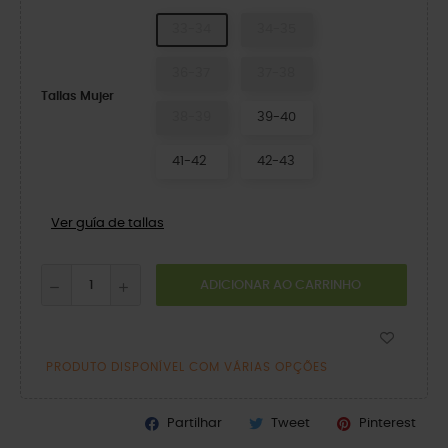
33-34
34-35
36-37
37-38
Tallas Mujer
38-39
39-40
41-42
42-43
Ver guía de tallas
ADICIONAR AO CARRINHO
PRODUTO DISPONÍVEL COM VÁRIAS OPÇÕES
Partilhar
Tweet
Pinterest