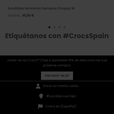
Sandálias femininas Getaway Strappy W
44,90 €
35,92 €
Etiquétanos con #CrocsSpain
Junte-se ao Crocs™ Club e aproveite 10% de desconto na sua
próxima compra.
Inscreva-se já!
Entre na minha conta
#Localize sua loja
Crocs.es (España)