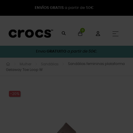
ENVÍOS GRATIS
a partir de 50€
0
Toggle
☰
Envio
GRATUITO
a partir de 50€.
Sandálias femininas plataforma
Mulher
Sandálias
Getaway Toe Loop W
-20%