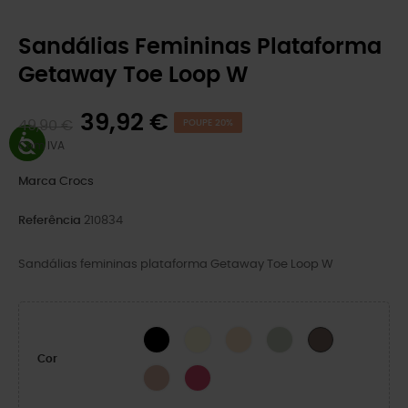
Sandálias Femininas Plataforma
Getaway Toe Loop W
39,92 €
49,90 €
POUPE 20%
Com IVA
Marca
Crocs
Referência
210834
Sandálias femininas plataforma Getaway Toe Loop W
BLACK
Sandstone
Golden Hour
Jade Tint
Truffle
Cor
Pink Caramel
Dragon Fruit