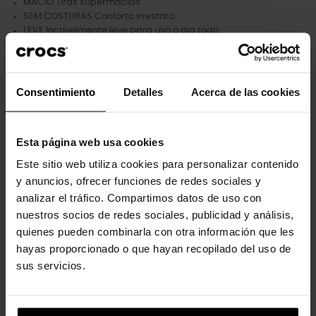
MACIO Tiras supermacias
SEM COSTURAS Conforto irrestrito
LEVE Incrivelmente leve para uso o dia todo
FLEXÍVEL Move-se com você e a cada passo que você dá
Palmilha Croslite™ macia e afundável
Altura da plataforma
Consentimiento
Detalles
Acerca de las cookies
Esta página web usa cookies
Clientes que compraram este
Este sitio web utiliza cookies para personalizar contenido
produto também compraram:
y anuncios, ofrecer funciones de redes sociales y
analizar el tráfico. Compartimos datos de uso con
-20%
-20%
nuestros socios de redes sociales, publicidad y análisis,
quienes pueden combinarla con otra información que les
hayas proporcionado o que hayan recopilado del uso de
sus servicios.