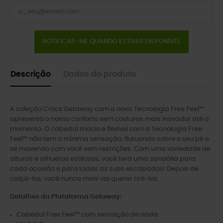
NOTIFICAR-ME QUANDO ESTIVER DISPONÍVEL
Descrição
Dados do produto
A coleção Crocs Getaway com a nova Tecnologia Free Feel™
apresenta o nosso conforto sem costuras mais inovador até o
momento. O cabedal macio e flexível com a Tecnologia Free
Feel™ não tem a mínima sensação, flutuando sobre o seu pé e
se movendo com você sem restrições. Com uma variedade de
alturas e silhuetas estilosas, você terá uma sandália para
cada ocasião e para todas as suas escapadas! Depois de
calçá-los, você nunca mais vai querer tirá-los.
Detalhes da Plataforma Getaway:
Cabedal Free Feel™ com sensação de nada