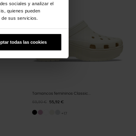
-20%
des sociales y analizar el
sis, quienes pueden
 de sus servicios.
ptar todas las cookies
Tamancos femininos Classic...
69,90 €
55,92 €
+17