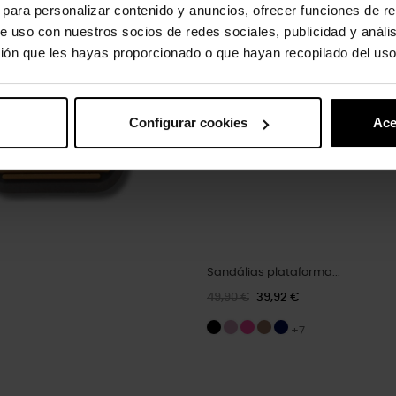
-20%
s para personalizar contenido y anuncios, ofrecer funciones de re
e uso con nuestros socios de redes sociales, publicidad y análi
ión que les hayas proporcionado o que hayan recopilado del uso
Configurar cookies
Ace
Sandálias plataforma...
49,90 €
39,92 €
+7