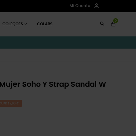
Mi Cuenta
0
COLEÇOES
COLABS
 Mujer Soho Y Strap Sandal W
OUPE 29,96 €