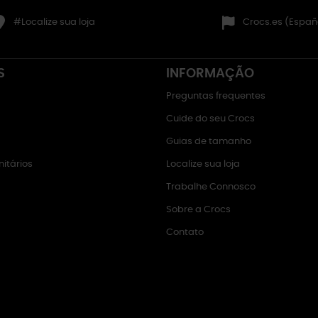
#Localize sua loja
Crocs.es (Españ
S
INFORMAÇÃO
Preguntas frequentes
Cuide do seu Crocs
Guias de tamanho
itários
Localize sua loja
Trabalhe Connosco
Sobre a Crocs
Contato