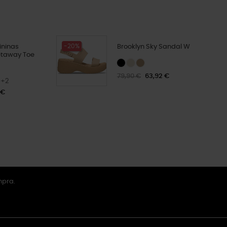
-20%
ininas
Brooklyn Sky Sandal W
etaway Toe
79,90 €
63,92 €
+2
 €
mpra.