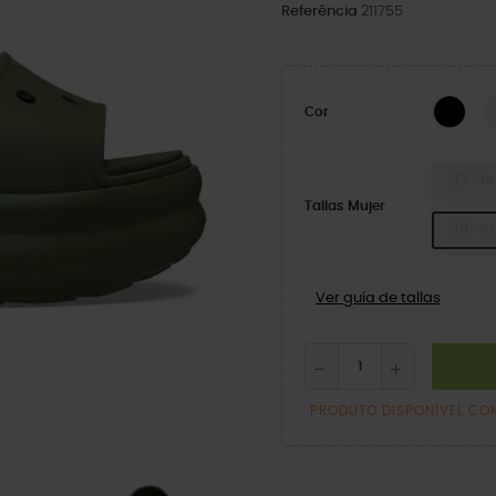
Referência
211755
BLA
Cor
33-34
Tallas Mujer
39-40
Ver guía de tallas
PRODUTO DISPONÍVEL CO