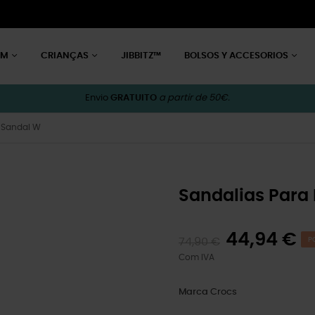
EM
CRIANÇAS
JIBBITZ™
BOLSOS Y ACCESORIOS
Envio
GRATUITO
a partir de 50€.
p Sandal W
Sandalias Para
44,94 €
74,90 €
P
Com IVA
Marca
Crocs