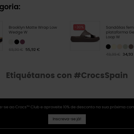
goria:
-30%
Brooklyn Matte Wrap Low
Sandálias fem
Wedge W
plataforma G
Loop W
69,90 €
55,92 €
49,99 €
34,93
Etiquétanos con #CrocsSpain
e-se ao Crocs™ Club e aproveite 10% de desconto na sua próxima co
Inscreva-se já!