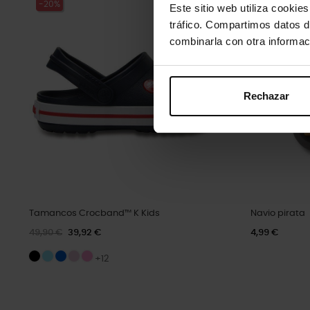
-20%
Este sitio web utiliza cookie
tráfico. Compartimos datos d
combinarla con otra informac
Rechazar
Tamancos Crocband™ K Kids
Navio pirata
49,90 €
39,92 €
4,99 €
+12