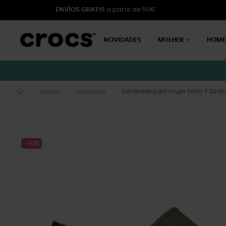
ENVÍOS GRATIS
a partir de 50€
NOVIDADES
MULHER
HOM
Sandalias para mujer Soho Y Stra
Mulher
Sandálias
-40%