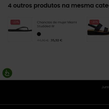
4 outros produtos na mesma cate
-20%
-20%
Chanclas de mujer Miami
Studded W
44,90 €
35,92 €
Junt