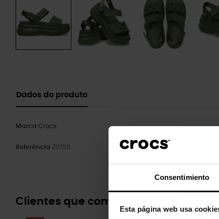
Dados do produto
Marca
Crocs
Referência
211755
Consentimiento
Clientes que compraram este prod
Esta página web usa cookie