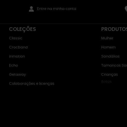
Entre na minha conta
COLEÇÕES
PRODUTO
Classic
Mulher
Crocband
Homem
Inmotion
Sandálias
Echo
Tamancos San
Getaway
Crianças
Botas
Colaborações e licenças