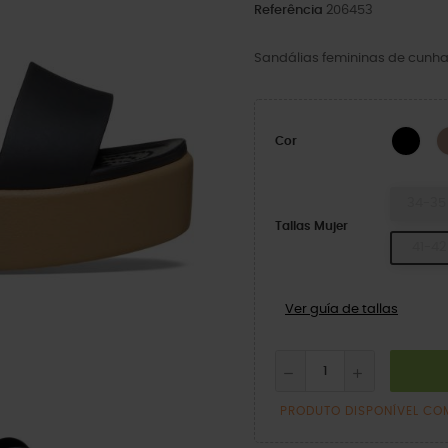
Referência
206453
Sandálias femininas de cunha
Pre
Cor
34-35
Tallas Mujer
41-42
Ver guía de tallas
PRODUTO DISPONÍVEL CO