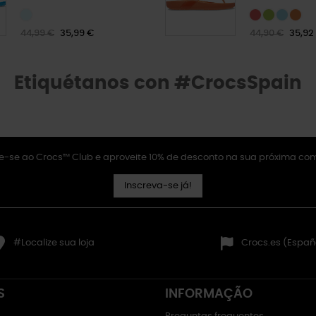
44,99 €
35,99 €
44,90 €
35,92
Etiquétanos con #CrocsSpain
e-se ao Crocs™ Club e aproveite 10% de desconto na sua próxima co
Inscreva-se já!
#Localize sua loja
Crocs.es (Españ
S
INFORMAÇÃO