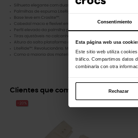
Silhueta elegante com duas tiras e tiras no calcanhar para to
Palmilhas de espuma LiteRide™ revolucionárias para conforto s
Base leve em Croslite™.
Consentimiento
Cabedal macio e flexível em Croslite™ proporciona conforto de
Perfil elevado da palmilha para maior suporte e estabilidade.
Tiras ajustáveis ​​no calcanhar com fivela inteligente e fechos 
Esta página web usa cookie
Altura do salto plataforma de 45 mm/1,7 pol.
LiteRide™: Revolucionário. Maciez que afunda. Conforto inovado
Este sitio web utiliza cookie
Como a maioria dos materiais lisos, o cabedal pode arranhar
tráfico. Compartimos datos d
combinarla con otra informac
Clientes que compraram este prod
Rechazar
-20%
-20%