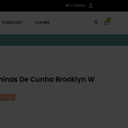
Mi Cuenta
0
COLEÇOES
COLABS
ninas De Cunha Brooklyn W
OUPE 20%