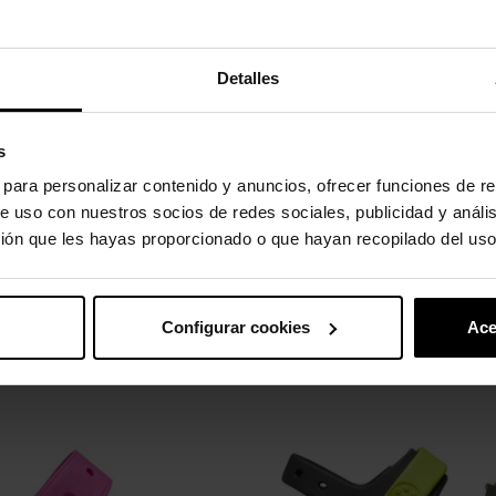
tal segurança.
uperior durante todo o dia.
Detalles
sde o primeiro dia.
de alavanca facilitam o calçar e o descalçar.
s
r.
s para personalizar contenido y anuncios, ofrecer funciones de re
 com o uso normal.
e uso con nuestros socios de redes sociales, publicidad y análi
ión que les hayas proporcionado o que hayan recopilado del uso
uto também compraram:
Configurar cookies
Ace
-20%