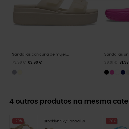
Sandalias con cuña de mujer...
Sandálias uni
79,99 €
63,99 €
39,91 €
31,93
4 outros produtos na mesma cate
-20%
-20%
Brooklyn Sky Sandal W