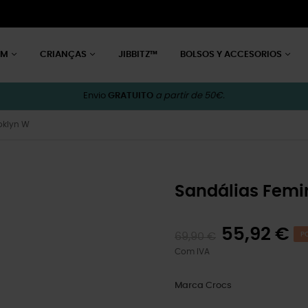
EM
CRIANÇAS
JIBBITZ™
BOLSOS Y ACCESORIOS
Envio
GRATUITO
a partir de 50€.
oklyn W
Sandálias Femi
55,92 €
69,90 €
P
Com IVA
Marca
Crocs