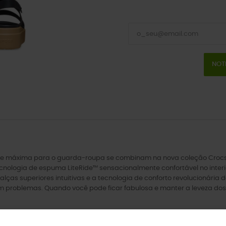
NOT
idade máxima para o guarda-roupa se combinam na nova coleção Crocs B
cnologia de espuma LiteRide™ sensacionalmente confortável no interi
s alças superiores intuitivas e a tecnologia de conforto revolucionár
em problemas. Quando você pode ficar fabulosa e manter a leveza dos