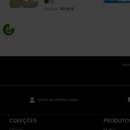
84,90 €
67,92 €
Junt
Entre na minha conta
COLEÇÕES
PRODUTO