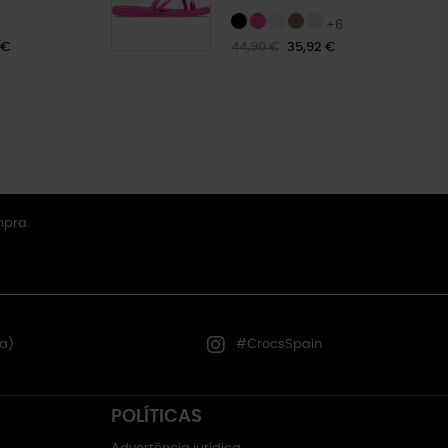
+6
 €
44,90 €
35,92 €
mpra.
a)
#CrocsSpain
POLÍTICAS