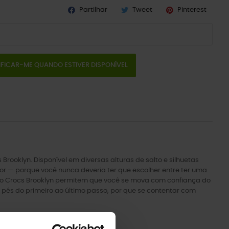
Partilhar
Tweet
Pinterest
IFICAR-ME QUANDO ESTIVER DISPONÍVEL
rooklyn. Disponível em diversas alturas de salto e silhuetas
or — porque você nunca deveria ter que escolher entre ter uma
ia do Crocs Brooklyn permitem que você se mova com confiança do
 pés do primeiro ao último passo, por que se contentar com