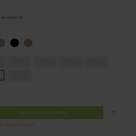
 Brooklyn W
to/Cogumelo
Latte/Mushroom
BLACK/BLACK
Cashew/Cashew
36-37
37-38
38-39
39-40
42-43
ADICIONAR AO CARRINHO
M VÁRIAS OPÇÕES