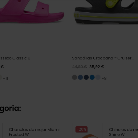
ssexo Classic U
Sandálias Crocband™ Cruiser...
 €
44,90 €
35,92 €
+11
+8
goria:
-20%
Chanclas de mujer Miami
Chinelos de m
Frosted W
Shine W