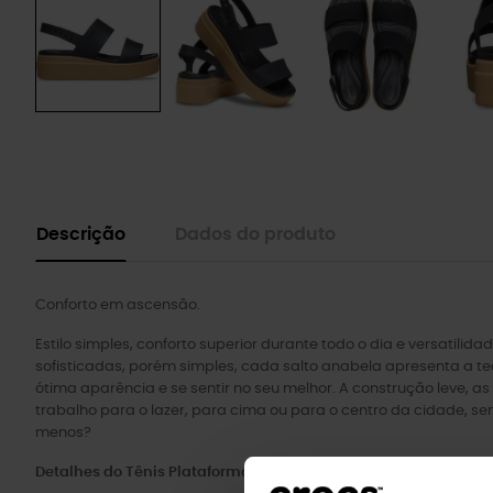
Descrição
Dados do produto
Conforto em ascensão.
Estilo simples, conforto superior durante todo o dia e versatil
sofisticadas, porém simples, cada salto anabela apresenta a te
ótima aparência e se sentir no seu melhor. A construção leve, a
trabalho para o lazer, para cima ou para o centro da cidade, s
menos?
Detalhes do Tênis Plataforma Brooklyn Low: