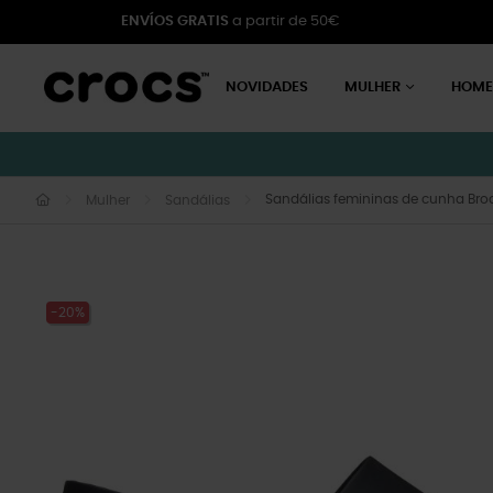
ENVÍOS GRATIS
a partir de 50€
NOVIDADES
MULHER
HOM
Sandálias femininas de cunha Bro
Mulher
Sandálias
-20%