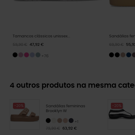
Tamancos clássicos unissex...
Sandálias fem
59,90 €
47,92 €
69,90 €
55,9
+76
4 outros produtos na mesma cate
-20%
-20%
Sandálias femininas
Brooklyn W
+1
79,90 €
63,92 €