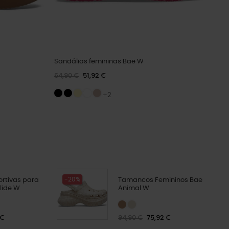
Sandálias femininas Bae W
64,90 €
51,92 €
+2
-20%
rtivas para
Tamancos Femininos Bae
Slide W
Animal W
 €
94,90 €
75,92 €