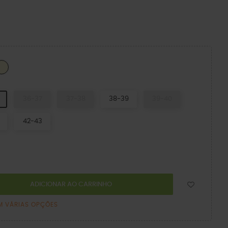
le Moon
Sandstone
36-37
37-38
38-39
39-40
42-43
ADICIONAR AO CARRINHO
M VÁRIAS OPÇÕES