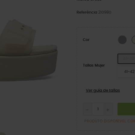
Referência
210980
Purp
Cor
34-35
Tallas Mujer
41-42
Ver guía de tallas
PRODUTO DISPONÍVEL CO