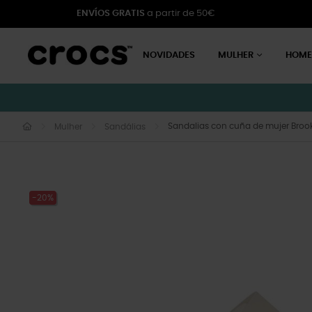
ENVÍOS GRATIS
a partir de 50€
NOVIDADES
MULHER
HOM
Sandalias con cuña de mujer Brook
Mulher
Sandálias
-20%