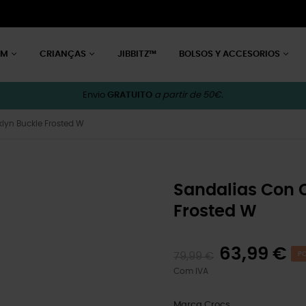
EM
CRIANÇAS
JIBBITZ™
BOLSOS Y ACCESORIOS
Envio
GRATUITO
a partir de 50€.
lyn Buckle Frosted W
Sandalias Con 
Frosted W
63,99 €
79,99 €
PO
Com IVA
Marca
Crocs