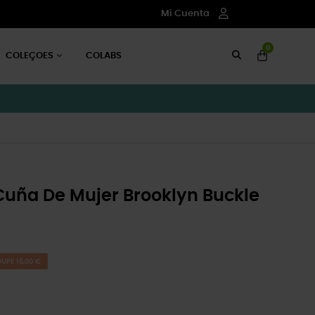
Mi Cuenta
0
COLEÇOES
COLABS
Cuña De Mujer Brooklyn Buckle
UPE 16,00 €