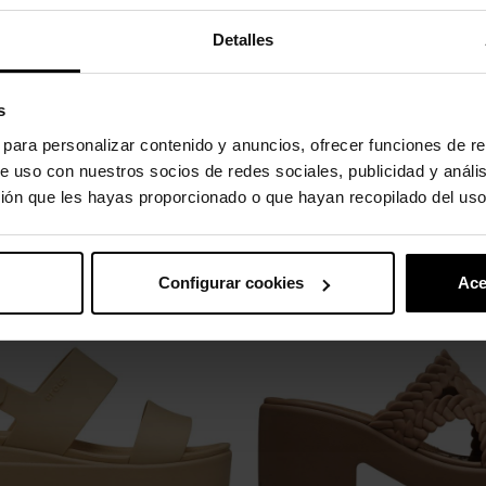
didad superior durante todo el día
Detalles
desde el primer día
s
 innovadora.
s para personalizar contenido y anuncios, ofrecer funciones de re
e uso con nuestros socios de redes sociales, publicidad y análi
ión que les hayas proporcionado o que hayan recopilado del uso
uto também compraram:
Configurar cookies
Ace
-20%