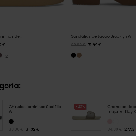
ininas de...
Sandálias de tacão Brooklyn W
2 €
89,99 €
71,99 €
+2
goria:
-20%
Chinelos femininos Sexi Flip
Chanclas depo
W
mujer All Day 
39,90 €
31,92 €
34,90 €
27,92