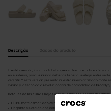
Descrição
Dados do produto
El estilo sencillo, la comodidad superior durante todo el día y 
en el interior, porque nunca deberías tener que elegir entre verte
versátil. Y esta versión presenta nuestro nuevo acabado mate esm
liviana y la tecnología revolucionaria de comodidad de Brooklyn,
Detalles de las cuñas bajas esmeriladas con hebilla Brooklyn:
El TPU mate esmerilado ofrece una translucidez sutil y elegant
Elegante silueta de dos correas con dos puntos de ajuste