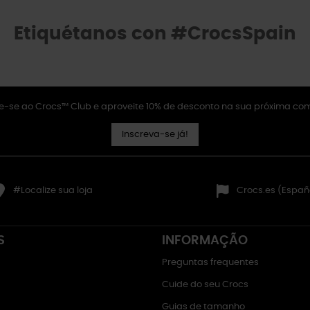
Etiquétanos con #CrocsSpain
e-se ao Crocs™ Club e aproveite 10% de desconto na sua próxima co
Inscreva-se já!
#Localize sua loja
Crocs.es (Españ
S
INFORMAÇÃO
Preguntas frequentes
Cuide do seu Crocs
Guias de tamanho