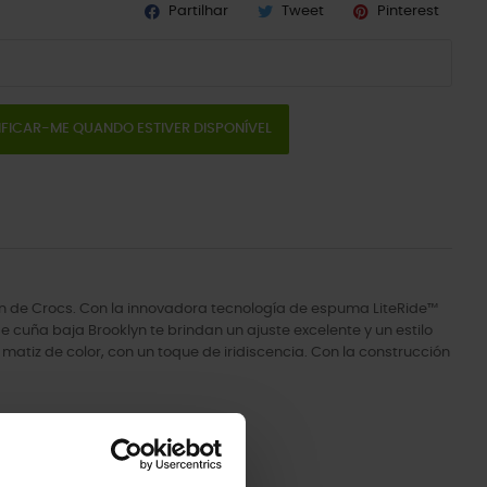
Partilhar
Tweet
Pinterest
IFICAR-ME QUANDO ESTIVER DISPONÍVEL
klyn de Crocs. Con la innovadora tecnología de espuma LiteRide™
de cuña baja Brooklyn te brindan un ajuste excelente y un estilo
atiz de color, con un toque de iridiscencia. Con la construcción