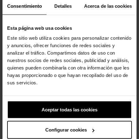
Palmilhas de espuma LiteRide™ revolucionárias para
Consentimiento
Detalles
Acerca de las cookies
conforto superior durante todo o dia.
Base leve em Croslite™.
Cabedal macio e flexível em Croslite™ proporciona conforto
Esta página web usa cookies
desde o primeiro dia.
Perfil elevado da palmilha para maior suporte e estabilidade.
Este sitio web utiliza cookies para personalizar contenido
Tiras ajustáveis ​​no calcanhar com fivela inteligente e fechos
y anuncios, ofrecer funciones de redes sociales y
de alavanca facilitam o calçar e o descalçar.
analizar el tráfico. Compartimos datos de uso con
Altura do salto plataforma de 45 mm/1,7 pol.
nuestros socios de redes sociales, publicidad y análisis,
LiteRide™: Revolucionário. Maciez que afunda. Conforto
quienes pueden combinarla con otra información que les
inovador.
Como a maioria dos materiais lisos, o cabedal pode
hayas proporcionado o que hayan recopilado del uso de
arranhar com o uso normal.
sus servicios.
Aceptar todas las cookies
Clientes que compraram este
produto também compraram:
Configurar cookies
-20%
-20%