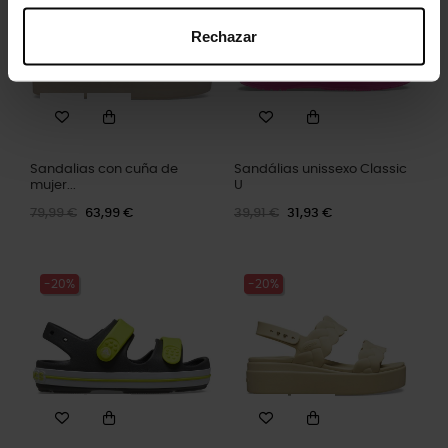
Rechazar
Sandalias con cuña de
Sandálias unissexo Classic
mujer...
U
79,99 €
63,99 €
39,91 €
31,93 €
-20%
-20%