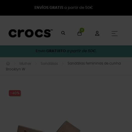
ENVÍOS GRATIS
a partir de 50€
0
Toggle
☰
Envio
GRATUITO
a partir de 50€.
Sandálias femininas de cunha
Mulher
Sandálias
Brooklyn W
-40%