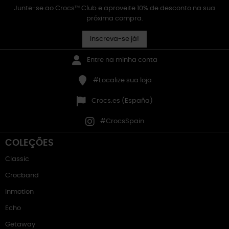
Junte-se ao Crocs™ Club e aproveite 10% de desconto na sua
próxima compra.
Inscreva-se já!
Entre na minha conta
#Localize sua loja
Crocs.es (España)
#CrocsSpain
COLEÇÕES
Classic
Crocband
Inmotion
Echo
Getaway