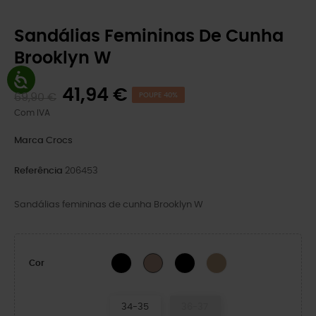
Sandálias Femininas De Cunha
Brooklyn W
41,94 €
69,90 €
POUPE 40%
Com IVA
Marca
Crocs
Referência
206453
Sandálias femininas de cunha Brooklyn W
Preto/Cogumelo
BLACK/BLACK
Cashew/Cashew
Latte/Mushroom
Cor
34-35
36-37