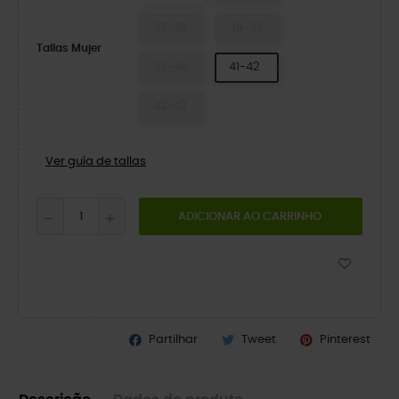
37-38
38-39
Tallas Mujer
39-40
41-42
42-43
Ver guía de tallas
ADICIONAR AO CARRINHO
Partilhar
Tweet
Pinterest