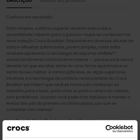
Descrição
Dados do produto
Conforto em ascensão.
Estilo simples, conforto superior durante todo o dia e
versatilidade máxima para o guarda-roupa se combinam na
nova coleção Crocs Brooklyn. Disponível em diversas alturas de
salto e silhuetas sofisticadas, porém simples, cada salto
anabela apresenta a tecnologia de espuma LiteRide™
sensacionalmente confortável no interior — porque você nunca
deveria ter que escolher entre ter uma ótima aparência e se
sentir no seu melhor. A construção leve, as alças superiores
intuitivas e a tecnologia de conforto revolucionária do Crocs
Brooklyn permitem que você se mova com confiança do
trabalho para o lazer, para cima ou para o centro da cidade,
sem problemas. Quando você pode ficar fabulosa e manter a
leveza dos pés do primeiro ao último passo, por que se
contentar com menos?
Detalhes do Tênis Plataforma Brooklyn Low:
Silhueta elegante com duas tiras e tiras no calcanhar para
total segurança.