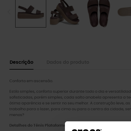
Descrição
Dados do produto
Conforto em ascensão.
Estilo simples, conforto superior durante todo o dia e versatil
sofisticadas, porém simples, cada salto anabela apresenta a te
ótima aparência e se sentir no seu melhor. A construção leve, a
trabalho para o lazer, para cima ou para o centro da cidade, s
menos?
Detalhes do Tênis Plataforma Brooklyn Low: