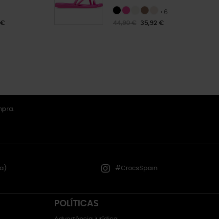
+6
 €
44,90 €
35,92 €
mpra.
a)
#CrocsSpain
POLÍTICAS