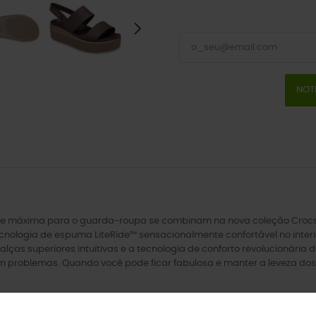
NOT
idade máxima para o guarda-roupa se combinam na nova coleção Crocs B
cnologia de espuma LiteRide™ sensacionalmente confortável no interi
s alças superiores intuitivas e a tecnologia de conforto revolucionár
em problemas. Quando você pode ficar fabulosa e manter a leveza dos