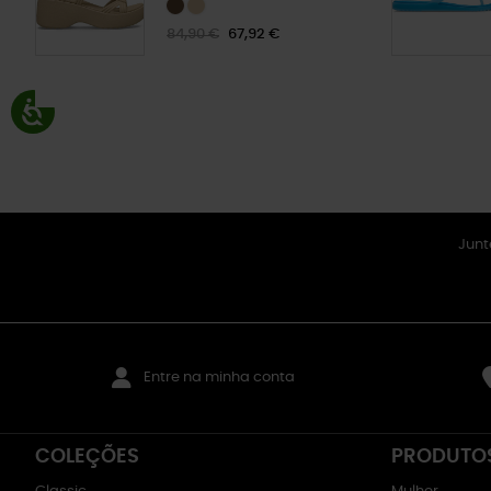
84,90 €
67,92 €
Junt
Entre na minha conta
COLEÇÕES
PRODUTO