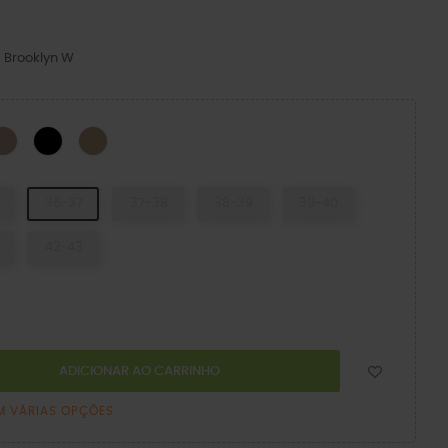
 Brooklyn W
to/Cogumelo
Latte/Mushroom
BLACK/BLACK
Cashew/Cashew
36-37
37-38
38-39
39-40
42-43
ADICIONAR AO CARRINHO
M VÁRIAS OPÇÕES