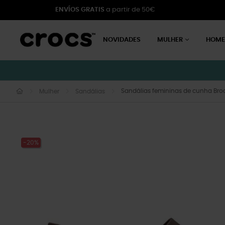
ENVÍOS GRATIS
a partir de 50€
NOVIDADES
MULHER
HOM
Sandálias femininas de cunha Bro
Mulher
Sandálias
-20%