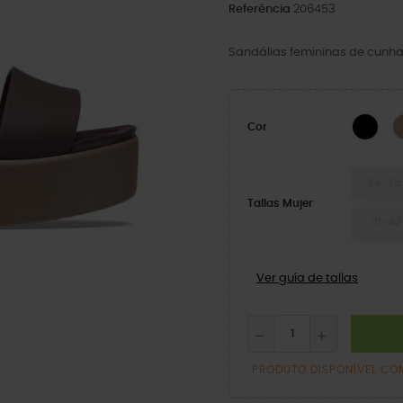
Referência
206453
Sandálias femininas de cunha
Pre
Cor
34-35
Tallas Mujer
41-42
Ver guía de tallas
PRODUTO DISPONÍVEL CO