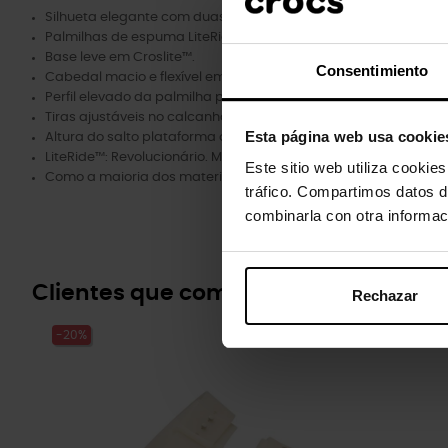
Silhueta elegante com duas tiras e tiras no calcanhar para to
Palmilhas de espuma LiteRide™ revolucionárias para conforto s
Base leve em Croslite™.
Consentimiento
Cabedal macio e flexível em Croslite™ proporciona conforto de
Perfil elevado da palmilha para maior suporte e estabilidade.
Tiras ajustáveis ​​no calcanhar com fivela inteligente e fechos 
Esta página web usa cookie
Altura do salto plataforma de 45 mm/1,7 pol.
LiteRide™: Revolucionário. Maciez que afunda. Conforto inovado
Este sitio web utiliza cookie
Como a maioria dos materiais lisos, o cabedal pode arranhar
tráfico. Compartimos datos d
combinarla con otra informac
Clientes que compraram este prod
Rechazar
-20%
-20%