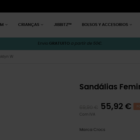
EM
CRIANÇAS
JIBBITZ™
BOLSOS Y ACCESORIOS
Envio
GRATUITO
a partir de 50€.
oklyn W
Sandálias Femi
55,92 €
69,90 €
P
Com IVA
Marca
Crocs