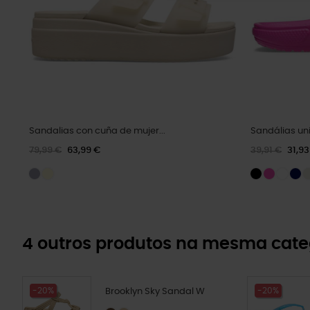
Sandalias con cuña de mujer...
Sandálias uni
79,99 €
63,99 €
39,91 €
31,93
4 outros produtos na mesma cate
-20%
-20%
Brooklyn Sky Sandal W