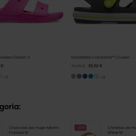
ssexo Classic U
Sandálias Crocband™ Cruiser...
 €
44,90 €
35,92 €
+11
+8
goria:
-20%
Chanclas de mujer Miami
Chinelos de m
Frosted W
Shine W