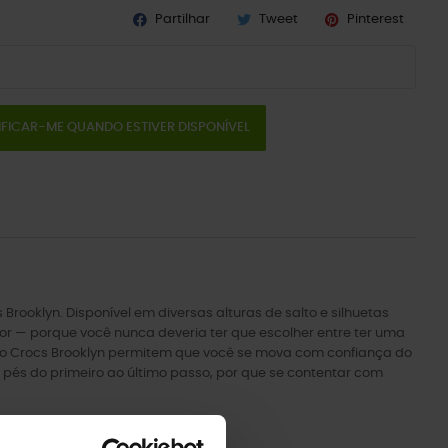
Partilhar
Tweet
Pinterest
IFICAR-ME QUANDO ESTIVER DISPONÍVEL
rooklyn. Disponível em diversas alturas de salto e silhuetas
or — porque você nunca deveria ter que escolher entre ter uma
ia do Crocs Brooklyn permitem que você se mova com confiança do
 pés do primeiro ao último passo, por que se contentar com