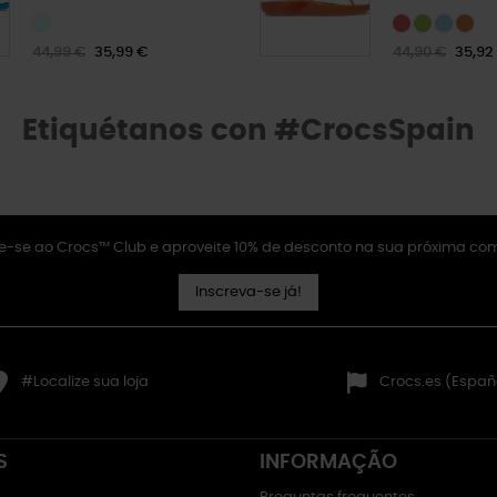
44,99 €
35,99 €
44,90 €
35,92
Etiquétanos con #CrocsSpain
e-se ao Crocs™ Club e aproveite 10% de desconto na sua próxima co
Inscreva-se já!
#Localize sua loja
Crocs.es (Españ
S
INFORMAÇÃO