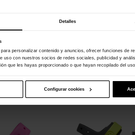
tal segurança.
uperior durante todo o dia.
Detalles
sde o primeiro dia.
de alavanca facilitam o calçar e o descalçar.
s
r.
s para personalizar contenido y anuncios, ofrecer funciones de re
 com o uso normal.
e uso con nuestros socios de redes sociales, publicidad y análi
ión que les hayas proporcionado o que hayan recopilado del uso
uto também compraram:
Configurar cookies
Ace
-20%