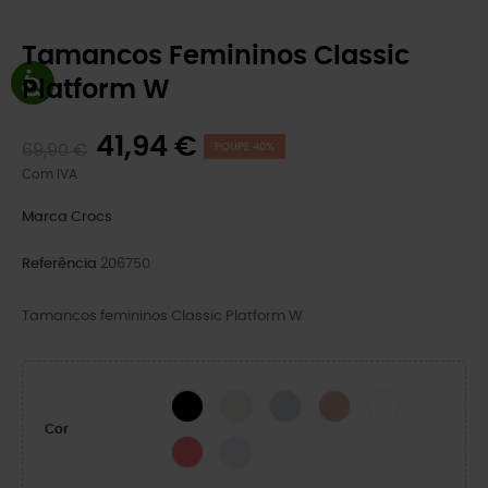
Tamancos Femininos Classic
Platform W
41,94 €
69,90 €
POUPE 40%
Com IVA
Marca
Crocs
Referência
206750
Tamancos femininos Classic Platform W
BLACK
Osso
MOONLIGHT
Pink Caramel
WHITE
Cor
Guava
Grape Ice