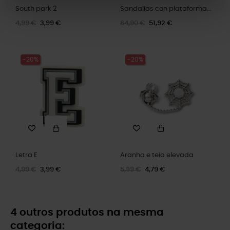
South park 2
Sandalias con plataforma...
4,99 €
3,99 €
64,90 €
51,92 €
-20%
-20%
Letra E
Aranha e teia elevada
4,99 €
3,99 €
5,99 €
4,79 €
4 outros produtos na mesma
categoria: