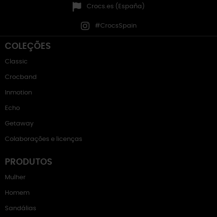
Crocs.es (España)
#CrocsSpain
COLEÇÕES
Classic
Crocband
Inmotion
Echo
Getaway
Colaborações e licenças
PRODUTOS
Mulher
Homem
Sandálias