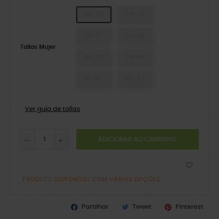
33-34
34-35
36-37
37-38
Tallas Mujer
38-39
39-40
41-42
42-43
Ver guía de tallas
ADICIONAR AO CARRINHO
PRODUTO DISPONÍVEL COM VÁRIAS OPÇÕES
Partilhar
Tweet
Pinterest