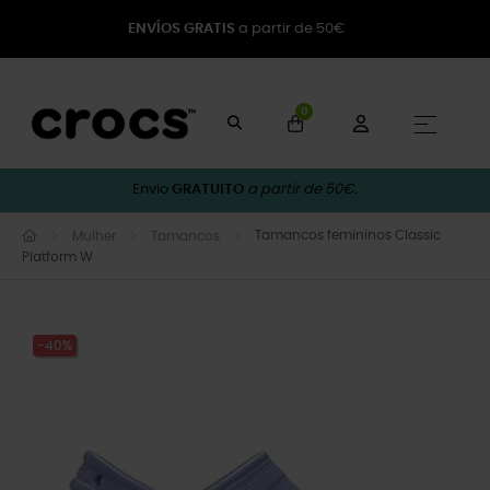
ENVÍOS GRATIS
a partir de 50€
0
Toggle
☰
Envio
GRATUITO
a partir de 50€.
Tamancos femininos Classic
Mulher
Tamancos
Platform W
-40%