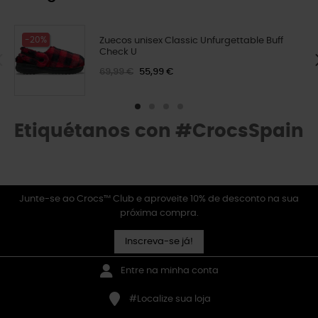
-20%
Zuecos unisex Classic Unfurgettable Buff
Check U
69,99 €
55,99 €
Etiquétanos con #CrocsSpain
Junte-se ao Crocs™ Club e aproveite 10% de desconto na sua
próxima compra.
Inscreva-se já!
Entre na minha conta
#Localize sua loja