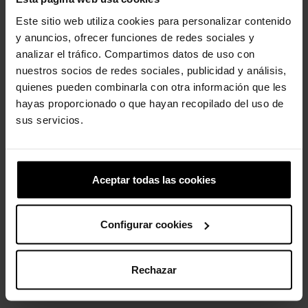
Altura elevada do salto anabela de 41 mm/1,6 polegadas,
medida do chão ao calcanhar.
Este sitio web utiliza cookies para personalizar contenido
Mesmo cabedal do Classic Clog.
y anuncios, ofrecer funciones de redes sociales y
Personalizável com pingentes Jibbitz™ na parte superior e na
analizar el tráfico. Compartimos datos de uso con
tira traseira.
nuestros socios de redes sociales, publicidad y análisis,
Icônico Crocs Comfort™: Leve. Flexível. Conforto de 36 graus.
quienes pueden combinarla con otra información que les
hayas proporcionado o que hayan recopilado del uso de
sus servicios.
Clientes que compraram este
produto também compraram:
Aceptar todas las cookies
-20%
-20%
Configurar cookies
Rechazar