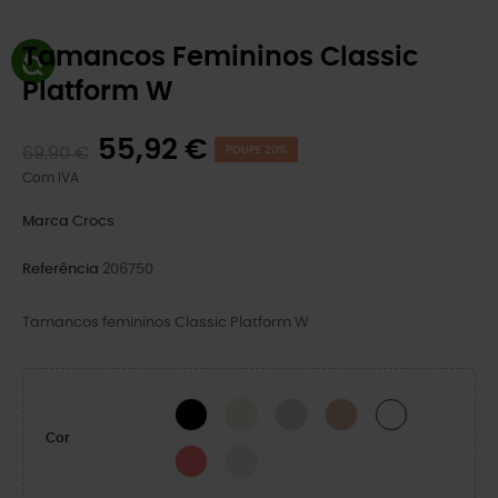
Tamancos Femininos Classic
Platform W
55,92 €
69,90 €
POUPE 20%
Com IVA
Marca
Crocs
Referência
206750
Tamancos femininos Classic Platform W
BLACK
Osso
MOONLIGHT
Pink Caramel
WHITE
Cor
Guava
Grape Ice