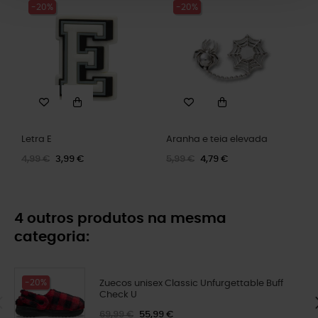
-20%
-20%
Letra E
Aranha e teia elevada
4,99 €
3,99 €
5,99 €
4,79 €
4 outros produtos na mesma
categoria:
-20%
Zuecos unisex Classic Unfurgettable Buff
Check U
69,99 €
55,99 €