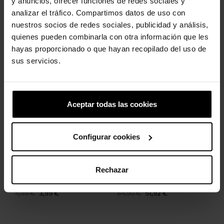
y anuncios, ofrecer funciones de redes sociales y
analizar el tráfico. Compartimos datos de uso con
nuestros socios de redes sociales, publicidad y análisis,
quienes pueden combinarla con otra información que les
hayas proporcionado o que hayan recopilado del uso de
Clientes que compraram este
sus servicios.
produto também compraram:
-20%
-20%
Aceptar todas las cookies
Configurar cookies
Rechazar
South park 2
Sandalias con plataforma...
4,99 €
3,99 €
64,90 €
51,92 €