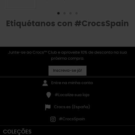
Etiquétanos con #CrocsSpain
Junte-se ao Crocs™ Club e aproveite 10% de desconto na sua
próxima compra.
Inscreva-se já!
Entre na minha conta
#Localize sua loja
Crocs.es (España)
#CrocsSpain
COLEÇÕES