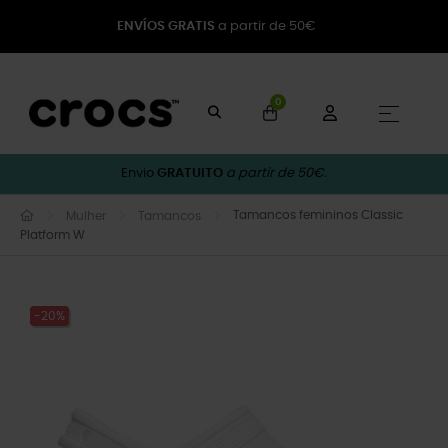
ENVÍOS GRATIS
a partir de 50€
0
Toggle
☰
Envio
GRATUITO
a partir de 50€.
Tamancos femininos Classic
Mulher
Tamancos
Platform W
-20%