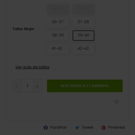
33-34
34-35
36-37
37-38
Tallas Mujer
38-39
39-40
41-42
42-43
Ver guía de tallas
ADICIONAR AO CARRINHO
Partilhar
Tweet
Pinterest