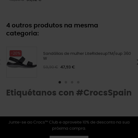
4 outros produtos na mesma
categoria:
-20%
Sandálias de mulher LiteRidesupTM/sup 360
W
59,90 €
47,93 €
Etiquétanos con #CrocsSpain
Junte-se ao Crocs™ Club e aproveite 10% de desconto na sua
próxima compra.