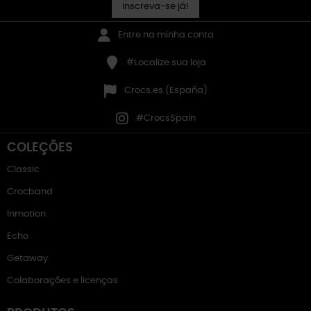
Inscreva-se já!
Entre na minha conta
#Localize sua loja
Crocs.es (España)
#CrocsSpain
COLEÇÕES
Classic
Crocband
Inmotion
Echo
Getaway
Colaborações e licenças