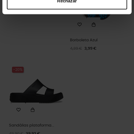
Rechazar
Borboleta Azul
4,99 €
3,99 €
-20%
Sandálias plataforma...
49,90 €
39,92 €