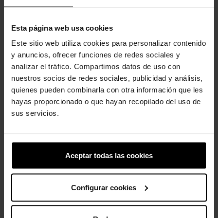
Clientes que compraram este
Esta página web usa cookies
produto também compraram:
Este sitio web utiliza cookies para personalizar contenido
y anuncios, ofrecer funciones de redes sociales y
-30%
-20%
analizar el tráfico. Compartimos datos de uso con
nuestros socios de redes sociales, publicidad y análisis,
quienes pueden combinarla con otra información que les
hayas proporcionado o que hayan recopilado del uso de
sus servicios.
Tamancos Mary Jane
Flor iridiscente azul oscuro
Classic...
Aceptar todas las cookies
4,99 €
3,99 €
69,99 €
48,93 €
Configurar cookies
-20%