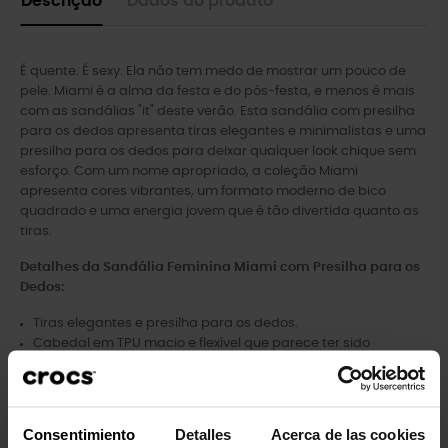
Descrição
Dados do produto
É quente. É sexy. Ela não tem medo de mostrar um pouco de
pele. Miami é a alma da festa e do pós-festa, e menos é mais
com as sandálias "it" deste verão. Esta sandália com presilha
para os dedos apresenta tiras elegantes e minimalistas e uma
presilha para os dedos para deixar qualquer look chique sem
esforço. Com um nome apropriado, a coleção Miami
apresenta cores vibrantes, um formato moderno de bico
quadrado e uma energia jovem que é tão divertida quanto as
tiras.
Detalhes da Sandália Feminina Miami com Presilha para os
Dedos:
Tiras elegantes e presilha para os dedos.
Cabedal em TPU macio e flexível que parece ter sido
amaciado desde o primeiro dia.
Palmilha e solado em Croslite™ integrados.
Consentimiento
Detalles
Acerca de las cookies