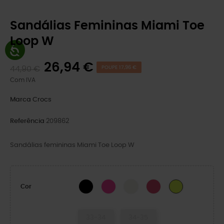
Sandálias Femininas Miami Toe
Loop W
26,94 €
44,90 €
POUPE 17,96 €
Com IVA
Marca
Crocs
Referência
209862
Sandálias femininas Miami Toe Loop W
BLACK
Pink Crush
Chalk
Dragon Fruit
Citrus
Cor
33-34
34-35