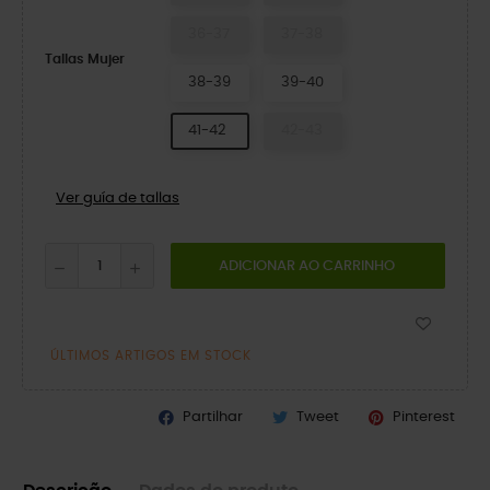
36-37
37-38
Tallas Mujer
38-39
39-40
41-42
42-43
Ver guía de tallas
ADICIONAR AO CARRINHO
ÚLTIMOS ARTIGOS EM STOCK
Partilhar
Tweet
Pinterest