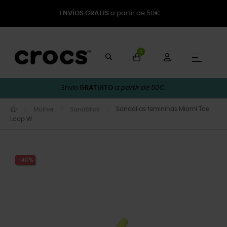
ENVÍOS GRATIS
a partir de 50€
0
Toggle
☰
Envio
GRATUITO
a partir de 50€.
Sandálias femininas Miami Toe
Mulher
Sandálias
Loop W
-40%