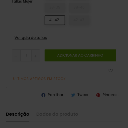
Tallas Mujer
38-39
39-40
41-42
42-43
Ver guía de tallas
ADICIONAR AO CARRINHO
ÚLTIMOS ARTIGOS EM STOCK
Partilhar
Tweet
Pinterest
Descrição
Dados do produto