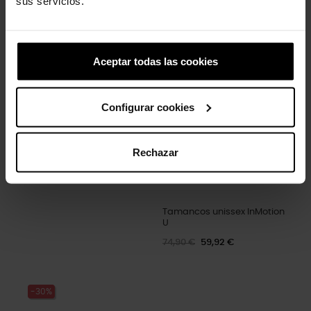
sus servicios.
Tamancos clássicos
Controle de videogame
unissex...
4,99 €
59,90 €
47,92 €
Aceptar todas las cookies
-20%
Configurar cookies
Rechazar
Tamancos unissex InMotion
U
74,90 €
59,92 €
-30%