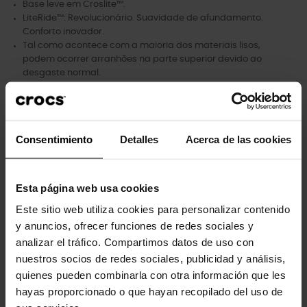
Base leve em Croslite™.
LiteRide™: Revolucionário. Suavidade de afundamento.
Conforto inovador.
Tal como acontece com a maioria dos materiais lisos,
podem ocorrer arranhões na parte superior devido ao
desgaste normal.
Consentimiento
Detalles
Acerca de las cookies
Clientes que compraram este
produto também compraram:
Esta página web usa cookies
-20%
Este sitio web utiliza cookies para personalizar contenido
y anuncios, ofrecer funciones de redes sociales y
analizar el tráfico. Compartimos datos de uso con
nuestros socios de redes sociales, publicidad y análisis,
quienes pueden combinarla con otra información que les
hayas proporcionado o que hayan recopilado del uso de