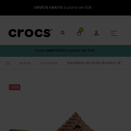
ENVÍOS GRATIS
a partir de 50€
0
Toggle
☰
Envio
GRATUITO
a partir de 50€.
Sandálias de tacão Brooklyn W
Mulher
Sandálias
-20%