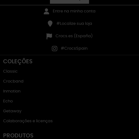
Entre na minha conta
#Localize sua loja
Crocs.es (España)
#CrocsSpain
COLEÇÕES
Classic
Crocband
Inmotion
Echo
Getaway
Colaborações e licenças
PRODUTOS