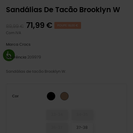
Sandálias De Tacão Brooklyn W
71,99 €
89,99 €
POUPE 18,00 €
Com IVA
Marca
Crocs
Referência
209979
Sandálias de tacão Brooklyn W.
BLACK
Sepia
Cor
33-34
34-35
36-37
37-38