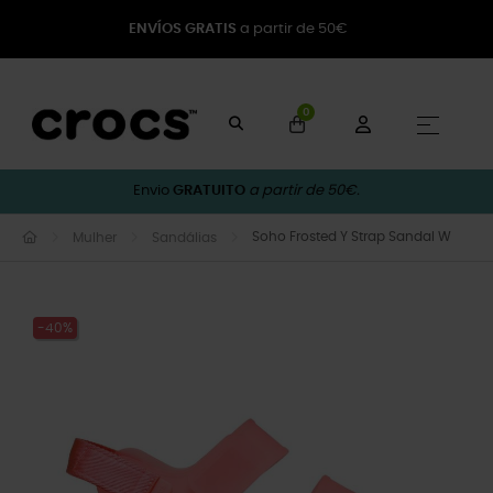
ENVÍOS GRATIS
a partir de 50€
0
Toggle
☰
Envio
GRATUITO
a partir de 50€.
Soho Frosted Y Strap Sandal W
Mulher
Sandálias
-40%