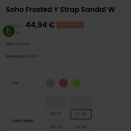
Soho Frosted Y Strap Sandal W
44,94 €
74,90 €
POUPE 29,96 €
Com IVA
Marca
Crocs
Referência
212651
Meteor
Citrus
Guava
Cor
33-34
34-35
36-37
37-38
Tallas Mujer
38-39
39-40