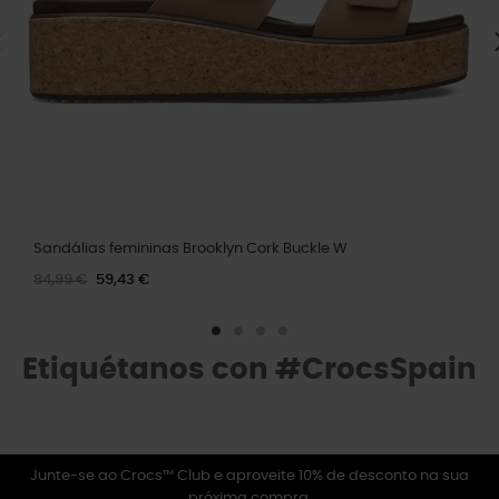
Sandálias femininas Brooklyn Cork Buckle W
84,99 €
59,43 €
Etiquétanos con #CrocsSpain
Junte-se ao Crocs™ Club e aproveite 10% de desconto na sua
próxima compra.