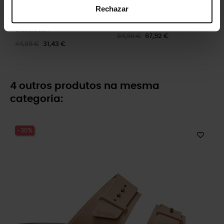
Rechazar
Tamancos infantis
Sandálias unissexo Mega...
clássicos...
84,90 €
67,92 €
44,99 €
31,43 €
4 outros produtos na mesma
categoria:
-30%