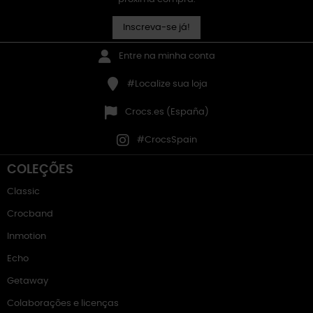
Inscreva-se já!
Entre na minha conta
#Localize sua loja
Crocs.es (España)
#CrocsSpain
COLEÇÕES
Classic
Crocband
Inmotion
Echo
Getaway
Colaborações e licenças