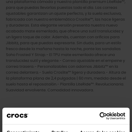
una plataforma cómoda y nuestra plantilla premium LiteRide™,
para que puedas llevarlas puestas todo el día. Las correas
ajustables garantizan un ajuste perfecto, y la suela exclusiva,
fabricada con nuestro emblemático Croslite™, las hace ligeras
y duraderas. Esta elegante versión presenta nuestro nuevo
acabado mate esmerilado, que ofrece una sutil translucidez y
un ligero toque de color. Además, cuentan con orificios para
Jibbitz, para que puedas expresarte. Sin duda, para un estilo
fresco desde la mañana hasta la noche, ponte las sandalias
Soho Frosted Y Strap.- El TPU mate esmerilado ofrece una
translucidez sutil y elegante.- Correa ajustable en el empeine y
correa trasera.- Personalizables con adornos Jibbitz™ en la
correa delantera.- Suela Croslite™ ligera y duradera.- Altura de
la plataforma plana de 2,4 pulgadas | 60 mm, medida desde el
suelo hasta el reposatalón.- Plantilla LiteRide™: Revolucionaria.
Suavidad envolvente. Comodidad innovadora.
Clientes que compraram este
produto também compraram: