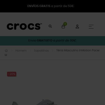
ENVÍOS GRATIS
a partir de 50€
0
Toggle
☰
Envio
GRATUITO
a partir de 50€.
Tênis Masculino InMotion Pacer
Homem
Sapatilhas
M
-20%