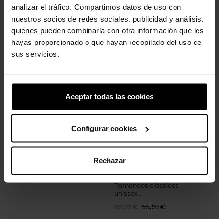
analizar el tráfico. Compartimos datos de uso con
nuestros socios de redes sociales, publicidad y análisis,
quienes pueden combinarla con otra información que les
hayas proporcionado o que hayan recopilado del uso de
Tamancos clássicos
Tamancos unissex Bistro U
sus servicios.
unissex...
59,90 €
47,92 €
59,90 €
47,92 €
Aceptar todas las cookies
-20%
Configurar cookies
Rechazar
Tamancos clássicos
unissex...
69,99 €
55,99 €