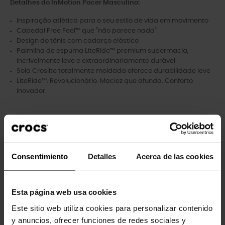
Detalhes do InMotion Pacer Masculino:
Inspiração atlética para o seu estilo de vida em movimento
Cabedal Free Feel™ que "não parece nada"
Design do tênis com cadarço elástico
Palmilha de espuma LiteRide™ premium supermacia,
incrivelmente leve e extraordinariamente durável
Sola Croslite totalmente moldada oferece durabilidade leve
LiteRide™: Revolucionário. Maciez que afunda. Conforto
inovador.
Clientes que compraram este
Consentimiento
Detalles
Acerca de las cookies
produto também compraram:
-20%
-20%
Esta página web usa cookies
Este sitio web utiliza cookies para personalizar contenido
y anuncios, ofrecer funciones de redes sociales y