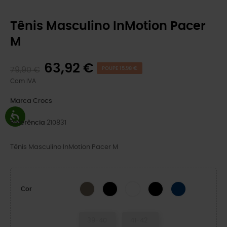
Tênis Masculino InMotion Pacer
M
63,92 €
79,90 €
POUPE 15,98 €
Com IVA
Marca
Crocs
Referência
210831
Tênis Masculino InMotion Pacer M
Taupe-X
Black/Atmosphere
White/Moonlight
BLACK/BLACK
Marinha/Branco
Cor
39-40
41-42