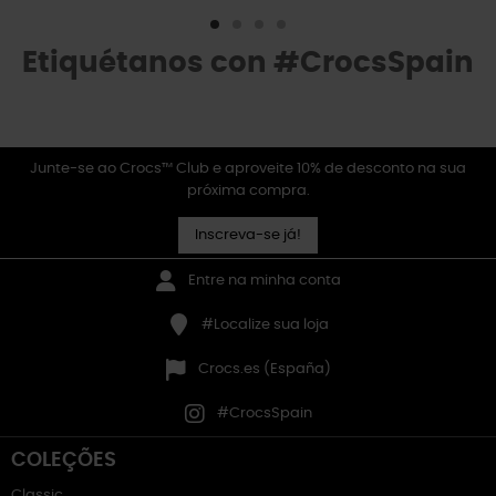
Etiquétanos con #CrocsSpain
Junte-se ao Crocs™ Club e aproveite 10% de desconto na sua
próxima compra.
Inscreva-se já!
Entre na minha conta
#Localize sua loja
Crocs.es (España)
#CrocsSpain
COLEÇÕES
Classic