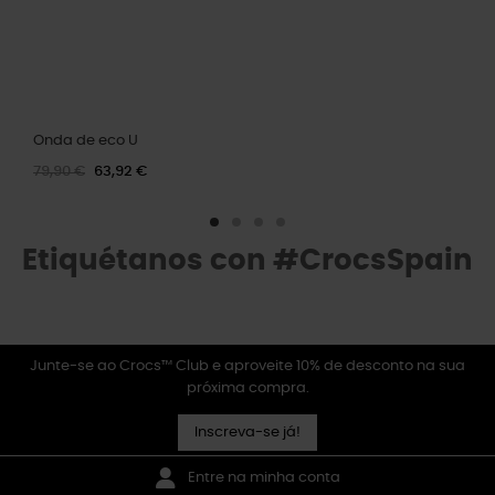
Onda de eco U
79,90 €
63,92 €
Etiquétanos con #CrocsSpain
Junte-se ao Crocs™ Club e aproveite 10% de desconto na sua
próxima compra.
Inscreva-se já!
Entre na minha conta