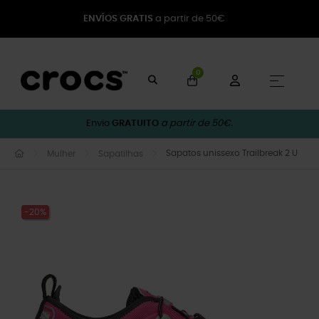
ENVÍOS GRATIS
a partir de 50€
0
Toggle
☰
Envio
GRATUITO
a partir de 50€.
Sapatos unissexo Trailbreak 2 U
Mulher
Sapatilhas
-20%