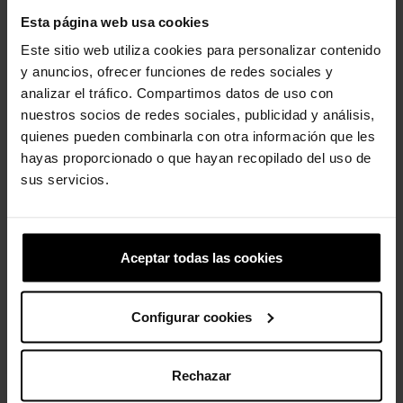
Palmilha LiteRide™ almofadada e afundante
Esta página web usa cookies
Sistema de amarração integrado
Aba no calcanhar para calçar e descalçar facilmente
Este sitio web utiliza cookies para personalizar contenido
y anuncios, ofrecer funciones de redes sociales y
analizar el tráfico. Compartimos datos de uso con
nuestros socios de redes sociales, publicidad y análisis,
quienes pueden combinarla con otra información que les
Clientes que compraram este
hayas proporcionado o que hayan recopilado del uso de
produto também compraram:
sus servicios.
-20%
Aceptar todas las cookies
Configurar cookies
Tamancos unissex Echo U
Rechazar
79,90 €
63,92 €