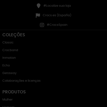
#Localize sua loja
Crocs.es (España)
#CrocsSpain
COLEÇÕES
Classic
Crocband
Inmotion
Echo
Getaway
Colaborações e licenças
PRODUTOS
Mulher