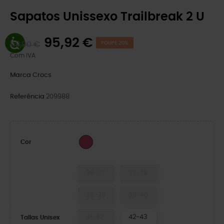
Sapatos Unissexo Trailbreak 2 U
95,92 €
119,90 €
POUPE 20%
Com IVA
Marca
Crocs
Referência
209988
Dragon Fruit/Multi
Cor
36-37
37-38
38-39
39-40
41-42
42-43
Tallas Unisex