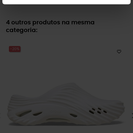
4 outros produtos na mesma
categoria:
-20%