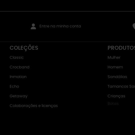
Entre na minha conta
COLEÇÕES
PRODUTO
Classic
Mulher
Crocband
Homem
Inmotion
Sandálias
Echo
Tamancos San
Getaway
Crianças
Botas
Colaborações e licenças