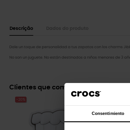
Descrição
Dados do produto
Dale un toque de personalidad a tus zapatos con los charms Jibb
No son un juguete. No están destinados a niños menores de 3 añ
Clientes que compraram este prod
-20%
-20%
Consentimiento