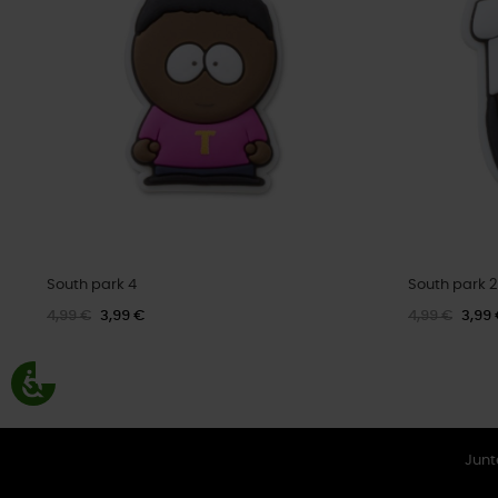
South park 4
South park 2
4,99 €
3,99 €
4,99 €
3,99
Junt