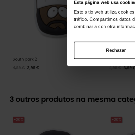
Esta página web usa cookie
Este sitio web utiliza cookie
tráfico. Compartimos datos d
combinarla con otra informac
Rechazar
South park 2
Pokémon An
4,99 €
3,99 €
4,99 €
3,99 
3 outros produtos na mesma cate
-20%
-20%