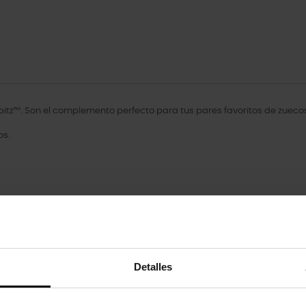
itz™. Son el complemento perfecto para tus pares favoritos de zuecos
os.
uto também compraram:
-20%
Detalles