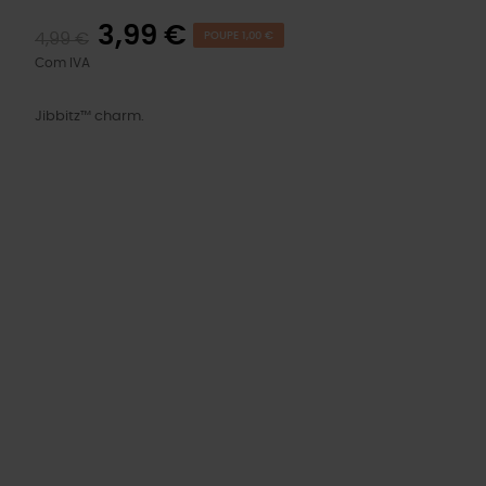
3,99 €
4,99 €
POUPE 1,00 €
Com IVA
Jibbitz™ charm.