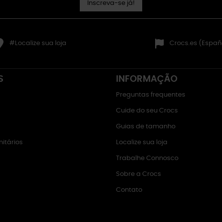
Inscreva-se já!
#Localize sua loja
Crocs.es (Españ
S
INFORMAÇÃO
Preguntas frequentes
Cuide do seu Crocs
Guias de tamanho
itários
Localize sua loja
Trabalhe Connosco
Sobre a Crocs
Contato