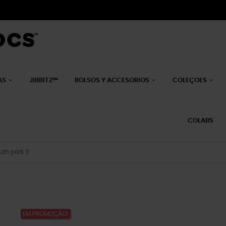
AS
JIBBITZ™
BOLSOS Y ACCESORIOS
COLEÇOES
COLABS
uth park 3
EM PROMOÇÃO!