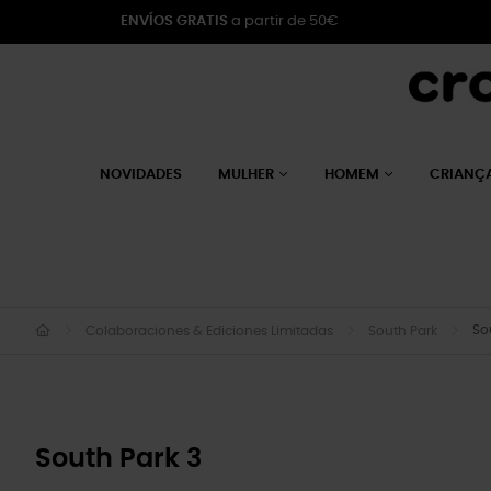
ENVÍOS GRATIS
a partir de 50€
NOVIDADES
MULHER
HOMEM
CRIANÇ
So
Colaboraciones & Ediciones Limitadas
South Park
South Park 3