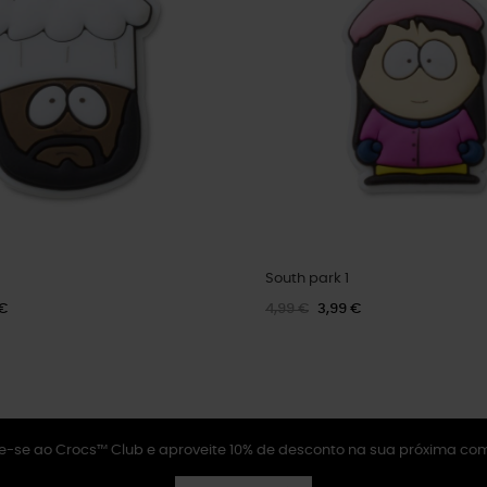
South park 1
 €
4,99 €
3,99 €
e-se ao Crocs™ Club e aproveite 10% de desconto na sua próxima co