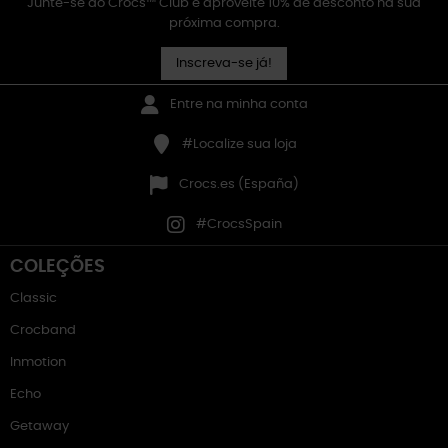
Junte-se ao Crocs™ Club e aproveite 10% de desconto na sua
próxima compra.
Inscreva-se já!
Entre na minha conta
#Localize sua loja
Crocs.es (España)
#CrocsSpain
COLEÇÕES
Classic
Crocband
Inmotion
Echo
Getaway