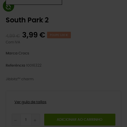
South Park 2
3,99 €
4,99 €
POUPE 1,00 €
Com IVA
Marca
Crocs
Referência
10016322
Jibbitz™ charm.
Ver guía de tallas
ADICIONAR AO CARRINHO