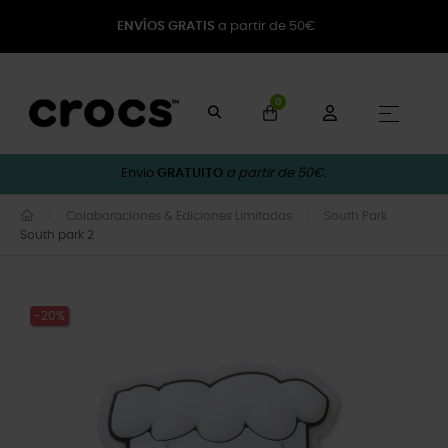
ENVÍOS GRATIS
a partir de 50€
0
Toggle
☰
Envio
GRATUITO
a partir de 50€.
Colaboraciones & Ediciones Limitadas
South Park
South park 2
-20%