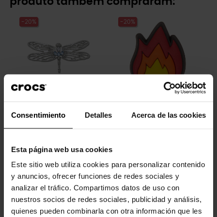
produto também compraram:
-20%
-20%
Libélula prateada
Fogo
Consentimiento
Detalles
Acerca de las cookies
5,99 €
4,79 €
4,99 €
3,99 €
Esta página web usa cookies
-30%
-20%
Este sitio web utiliza cookies para personalizar contenido
y anuncios, ofrecer funciones de redes sociales y
analizar el tráfico. Compartimos datos de uso con
nuestros socios de redes sociales, publicidad y análisis,
quienes pueden combinarla con otra información que les