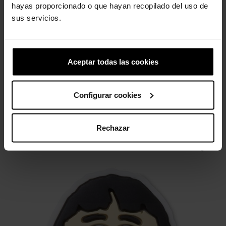
hayas proporcionado o que hayan recopilado del uso de
sus servicios.
Tamancos Turbo U
Estrela do mar dourada
Clássicos...
5,99 €
4,79 €
69,99 €
48,93 €
Aceptar todas las cookies
Configurar cookies
3 outros produtos na mesma
categoria:
Rechazar
-20%