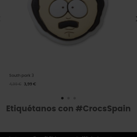
South park 3
4,99 €
3,99 €
Etiquétanos con #CrocsSpain