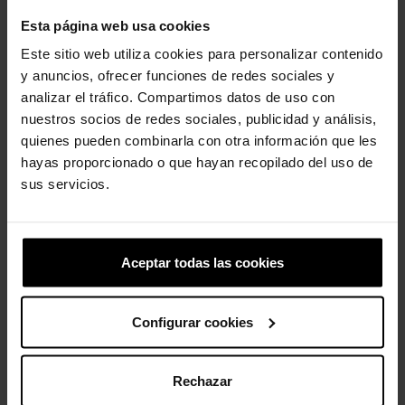
maneira que quiserem; os orifícios de ventilação acomodam
Esta página web usa cookies
os pingentes da marca Jibbitz™.
Este sitio web utiliza cookies para personalizar contenido
Detalhes do Tamanco Classic Infantil:
y anuncios, ofrecer funciones de redes sociales y
Tiras giratórias no calcanhar para um ajuste mais seguro.
analizar el tráfico. Compartimos datos de uso con
Fácil de limpar.
nuestros socios de redes sociales, publicidad y análisis,
Personalizável com pingentes Jibbitz™.
quienes pueden combinarla con otra información que les
Icônico Crocs Comfort™: Leve. Flexível. Conforto de 36 graus.
hayas proporcionado o que hayan recopilado del uso de
sus servicios.
Clientes que compraram este
Aceptar todas las cookies
produto também compraram:
-20%
-20%
Configurar cookies
Rechazar