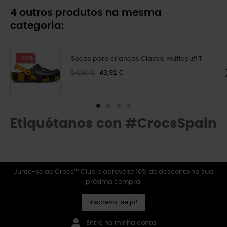
4 outros produtos na mesma
categoria:
-20%
Socas para crianças Classic Hufflepuff T
54,90 €
43,92 €
Etiquétanos con #CrocsSpain
Junte-se ao Crocs™ Club e aproveite 10% de desconto na sua
próxima compra.
Inscreva-se já!
Entre na minha conta