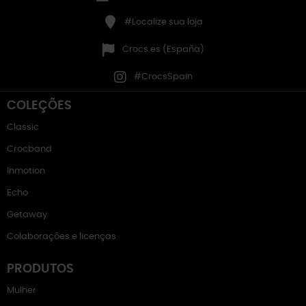
#Localize sua loja
Crocs.es (España)
#CrocsSpain
COLEÇÕES
Classic
Crocband
Inmotion
Echo
Getaway
Colaborações e licenças
PRODUTOS
Mulher