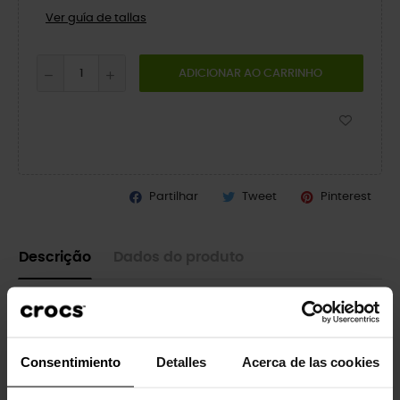
Ver guía de tallas
ADICIONAR AO CARRINHO
Partilhar
Tweet
Pinterest
Descrição
Dados do produto
Original. Versátil. Confortável.
Fácil de calçar e descalçar! Assim como o Classic adulto, a
versão infantil oferece conforto e suporte incríveis, graças ao
Consentimiento
Detalles
Acerca de las cookies
material Croslite™ leve e durável e ao design moldado. As
crianças podem personalizar seus tamancos Crocs™ da