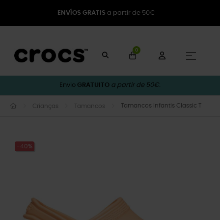
ENVÍOS GRATIS
a partir de 50€
0
Toggle
☰
Envio
GRATUITO
a partir de 50€.
Tamancos infantis Classic T
Crianças
Tamancos
-40%