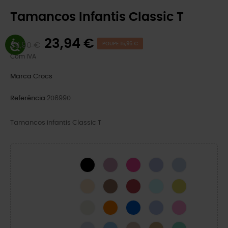
Tamancos Infantis Classic T
23,94 €
39,90 €
POUPE 15,96 €
Com IVA
Marca
Crocs
Referência
206990
Tamancos infantis Classic T
BLACK
Hydrangea
Pink Crush
Mystic Purple
Blue Calcite
Golden Hour
Milk Chocolate
Varsity Red
Aquamarine
CYBER YELLOW
Osso
Zing Laranja
Parafuso Azul
Geleia da Lua
Taffy Rosa
Dreamscape
Oxigénio
Quartz
Trigo
Lagoon