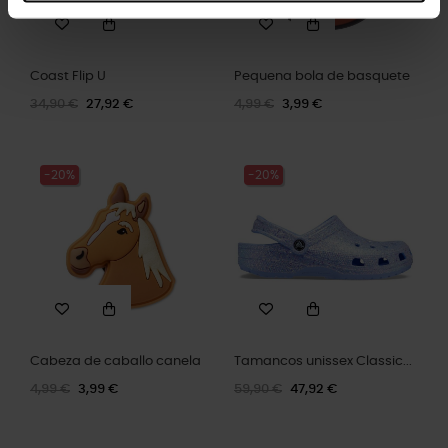
Coast Flip U
Pequena bola de basquete
34,90 €
27,92 €
4,99 €
3,99 €
-20%
-20%
Cabeza de caballo canela
Tamancos unissex Classic...
4,99 €
3,99 €
59,90 €
47,92 €