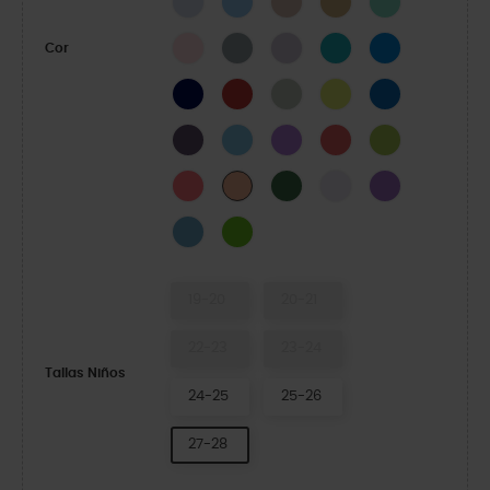
Pink Milk
Concrete
Lavanda
Turbo Teal
Cobalto brilhant
Cor
NAVY
Pimenta
SHITAKE
Acidity
Oceano
DARK IRIS
Venetian Blue
Galaxy
Melancia Neon
Limeade
Guava
Field Green
Grape Ice
Purple
Electric Sunstone
Elite Blue
Crocs Green
19-20
20-21
22-23
23-24
Tallas Niños
24-25
25-26
27-28