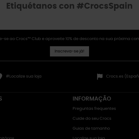
Etiquétanos con #CrocsSpain
e-se ao Crocs™ Club e aproveite 10% de desconto na sua próxima co
Inscreva-se já!
#Localize sua loja
Crocs.es (Españ
S
INFORMAÇÃO
Preguntas frequentes
Cuide do seu Crocs
Guias de tamanho
itários
Localize sua loja