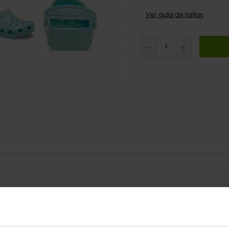
Ver guía de tallas
ão infantil oferece conforto e suporte incríveis, graças ao material C
s orifícios de ventilação acomodam os pingentes da marca Jibbitz™.