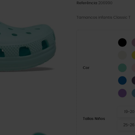
Referência
206990
Tamancos infantis Classic T
BLA
Oss
Lag
Cor
Oce
Purp
19-20
Tallas Niños
25-26