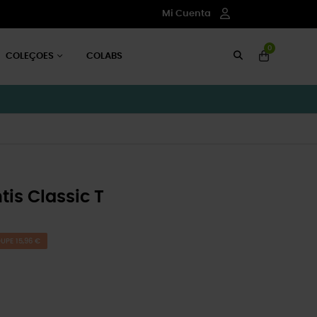
Mi Cuenta
0
COLEÇOES
COLABS
is Classic T
UPE 15,96 €