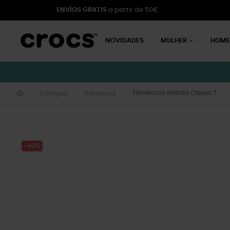
ENVÍOS GRATIS
a partir de 50€
NOVIDADES
MULHER
HOM
Tamancos infantis Classic T
Crianças
Tamancos
-40%