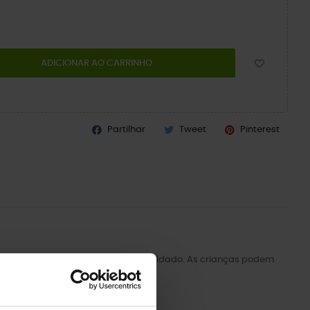
ADICIONAR AO CARRINHO
Partilhar
Tweet
Pinterest
roslite™ leve e durável e ao design moldado. As crianças podem