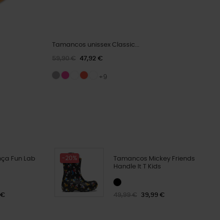
Tamancos unissex Classic...
59,90 €
47,92 €
+9
-20%
nça Fun Lab
Tamancos Mickey Friends
Handle It T Kids
 €
49,99 €
39,99 €