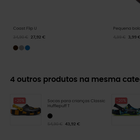
Coast Flip U
Pequena bol
34,90 €
27,92 €
4,99 €
3,99 
4 outros produtos na mesma cate
-20%
-20%
Socas para crianças Classic
Hufflepuff T
54,90 €
43,92 €