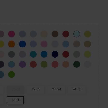
CK
Hydrangea
Pink Crush
Mystic Purple
Blue Calcite
Golden Hour
Milk Chocolate
Varsity Red
CYBER YEL
Aquamarine
o
Limão
Zing Laranja
Parafuso Azul
Geleia da Lua
Taffy Rosa
Dreamscape
Oxigénio
Quartz
Trigo
oon
Pink Milk
Concrete
Lavanda
Turbo Teal
Cobalto brilhante
NAVY
Pimenta
SHITAKE
Acidity
ano
DARK IRIS
Venetian Blue
Galaxy
Melancia Neon
Limeade
Guava
Electric Sunstone
Field Green
Grape Ice
le
Elite Blue
Crocs Green
20-21
22-23
23-24
24-25
27-28