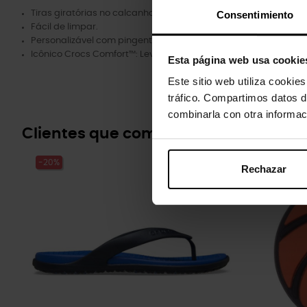
Tiras giratórias no calcanhar para um ajuste mais seguro.
Consentimiento
Fácil de limpar.
Personalizável com pingentes Jibbitz™.
Icônico Crocs Comfort™: Leve. Flexível. Conforto de 36 graus.
Esta página web usa cookie
Este sitio web utiliza cookie
tráfico. Compartimos datos d
combinarla con otra informac
Clientes que compraram este prod
-20%
-20%
Rechazar