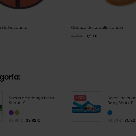
a de basquete
Cabeza de caballo canela
€
4,99 €
3,99 €
goria:
-20%
Socas de criança Meta
Socas de cria
Scape K
Baby Shark T
49,90 €
39,92 €
44,90 €
35,92