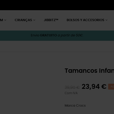
EM
CRIANÇAS
JIBBITZ™
BOLSOS Y ACCESORIOS
Envio
GRATUITO
a partir de 50€.
Tamancos Infant
23,94 €
39,90 €
PO
Com IVA
Marca
Crocs