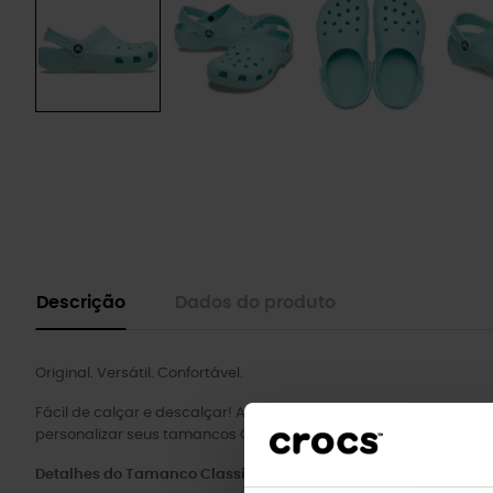
Descrição
Dados do produto
Original. Versátil. Confortável.
Fácil de calçar e descalçar! Assim como o Classic adulto, a vers
personalizar seus tamancos Crocs™ da maneira que quiserem; o
Detalhes do Tamanco Classic Infantil: