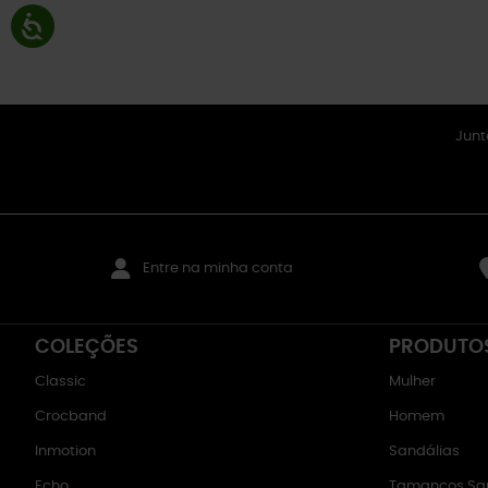
Junt
Entre na minha conta
COLEÇÕES
PRODUTO
Classic
Mulher
Crocband
Homem
Inmotion
Sandálias
Echo
Tamancos San