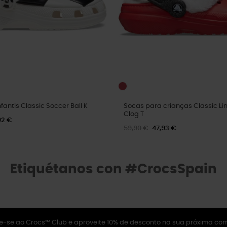
antis Classic Soccer Ball K
Socas para crianças Classic Li
Clog T
92 €
59,90 €
47,93 €
Etiquétanos con #CrocsSpain
e-se ao Crocs™ Club e aproveite 10% de desconto na sua próxima co