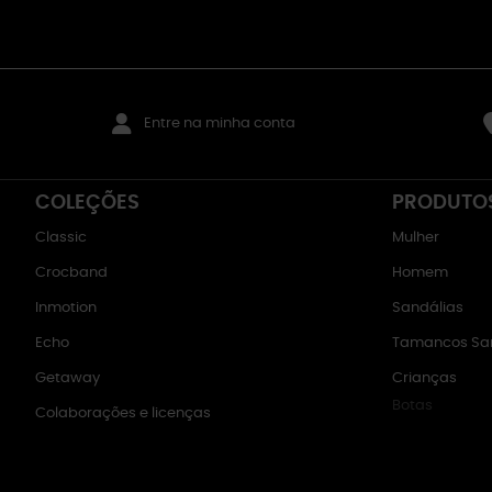
Entre na minha conta
COLEÇÕES
PRODUTO
Classic
Mulher
Crocband
Homem
Inmotion
Sandálias
Echo
Tamancos San
Getaway
Crianças
Botas
Colaborações e licenças