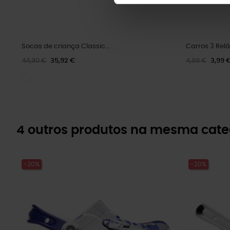
Socas de criança Classic...
Carros 3 Re
44,90 €
35,92 €
4,99 €
3,99 
4 outros produtos na mesma cate
-20%
-20%