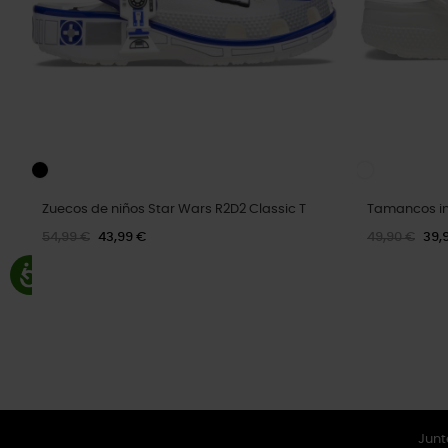
Zuecos de niños Star Wars R2D2 Classic T
Tamancos inf
54,99 €
43,99 €
49,90 €
39,
Junt