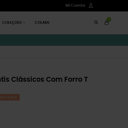
Mi Cuenta
0
COLEÇOES
COLABS
is Clássicos Com Forro T
UPE 15,06 €