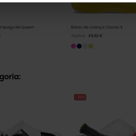
lâmpago McQueen
Botas de criança Classic K
€
49,90 €
39,92 €
goria:
-20%