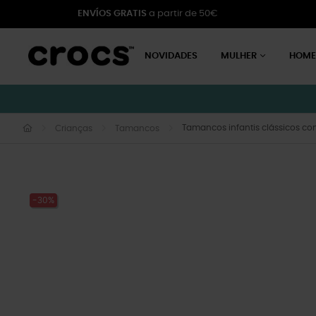
ENVÍOS GRATIS
a partir de 50€
NOVIDADES
MULHER
HOM
Tamancos infantis clássicos com
Crianças
Tamancos
-30%