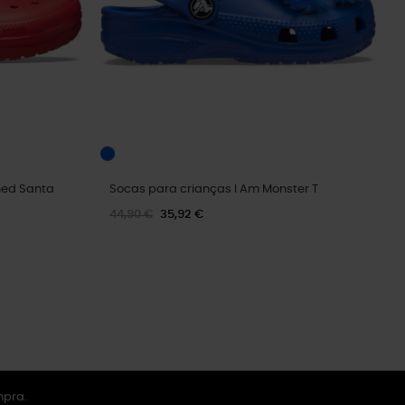
ned Santa
Socas para crianças I Am Monster T
44,90 €
35,92 €
mpra.