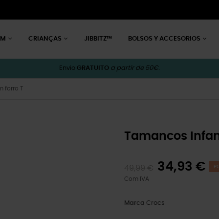
EM
CRIANÇAS
JIBBITZ™
BOLSOS Y ACCESORIOS
Envio
GRATUITO
a partir de 50€.
 forro T
Tamancos Infant
34,93 €
49,99 €
PO
Com IVA
Marca
Crocs