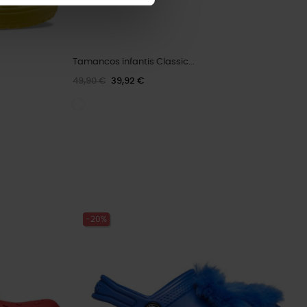
Tamancos infantis Classic...
49,90 €
39,92 €
-20%