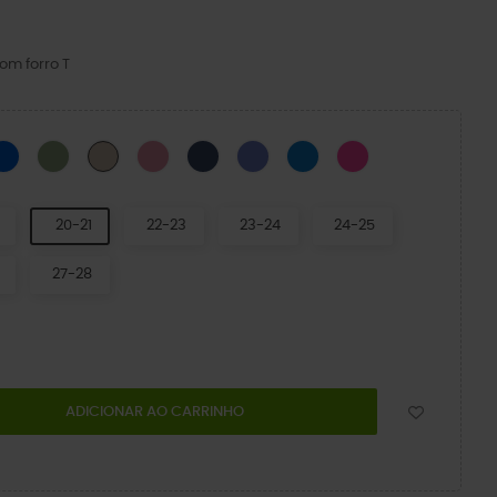
om forro T
 Calcite
Parafuso Azul
Moss
Hyper Pink
Marinha/Carvão vegetal
Violeta Digital
Parafuso Azul/Multi
PINK CRUSH/MULT
Cogumelo/Osso
20-21
22-23
23-24
24-25
27-28
ADICIONAR AO CARRINHO