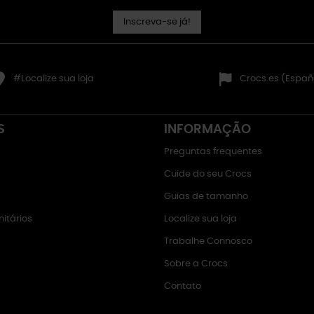
Inscreva-se já!
#Localize sua loja
Crocs.es (Españ
S
INFORMAÇÃO
Preguntas frequentes
Cuide do seu Crocs
Guias de tamanho
itários
Localize sua loja
Trabalhe Connosco
Sobre a Crocs
Contato