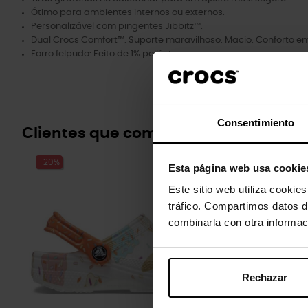
Ótimo para ambientes internos ou externos.
Personalizável com pingentes Jibbitz™.
Dual Crocs Comfort™: Suporte maravilhoso. Macio. Conforto en
Forro felpudo: Feito de 1% poliéster.
Consentimiento
Clientes que compraram este prod
-20%
-20%
Esta página web usa cookie
Este sitio web utiliza cookie
tráfico. Compartimos datos d
combinarla con otra informac
Rechazar