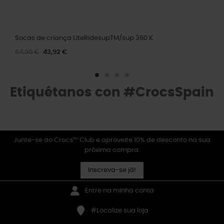
Socas de criança LiteRidesupTM/sup 360 K
54,90 €
43,92 €
Etiquétanos con #CrocsSpain
Junte-se ao Crocs™ Club e aproveite 10% de desconto na sua
próxima compra.
Inscreva-se já!
Entre na minha conta
#Localize sua loja