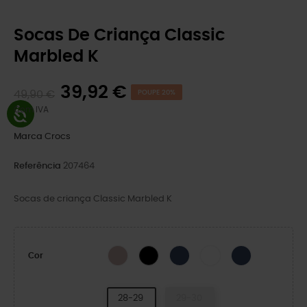
Socas De Criança Classic
Marbled K
39,92 €
49,90 €
POUPE 20%
Com IVA
Marca
Crocs
Referência
207464
Socas de criança Classic Marbled K
Quartz/Multi
Marinha/Multi
Summit White/Multi
Navy/Turbo Teal
Preto/Branco
Cor
28-29
29-30