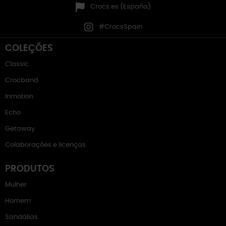
Crocs.es (España)
#CrocsSpain
COLEÇÕES
Classic
Crocband
Inmotion
Echo
Getaway
Colaborações e licenças
PRODUTOS
Mulher
Homem
Sandálias