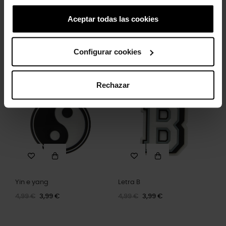
Aceptar todas las cookies
Banana brilhante
Cachorro com patas 3D
Configurar cookies
4,99 €
3,99 €
4,99 €
3,99 €
Rechazar
-20%
-20%
Yin e yang
Letra B
4,99 €
3,99 €
4,99 €
3,99 €