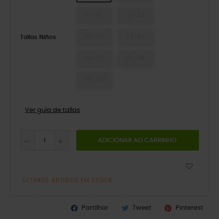
30-31
32-33
33-34
34-35
Tallas Niños
36-37
37-38
38-39
Ver guía de tallas
ADICIONAR AO CARRINHO
ÚLTIMOS ARTIGOS EM STOCK
Partilhar
Tweet
Pinterest