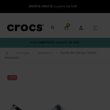
ENVÍOS GRATIS
a partir de 50€
0
Toggle
☰
Envio
GRATUITO
a partir de 50€.
Socas de criança Classic
Crianças
Tamancos
Marbled K
-20%