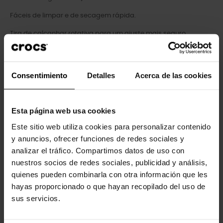
Fáceis de limpar e de secagem rápida.
Tira de calcanhar rotativa para um ajuste mais seguro.
TM
Personalizáveis com os pins Jibbitz
.
TM
O icónico Crocs Comfort
: Leves. Flexíveis. Conforto de 360
Consentimiento
Detalles
Acerca de las cookies
graus.
Esta página web usa cookies
Este sitio web utiliza cookies para personalizar contenido
Clientes que compraram este
y anuncios, ofrecer funciones de redes sociales y
produto também compraram:
analizar el tráfico. Compartimos datos de uso con
nuestros socios de redes sociales, publicidad y análisis,
-20%
-20%
quienes pueden combinarla con otra información que les
hayas proporcionado o que hayan recopilado del uso de
sus servicios.