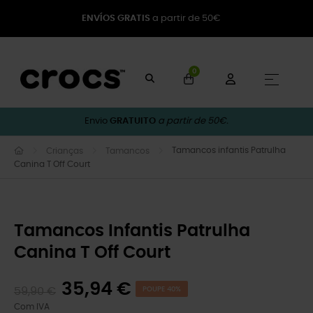
ENVÍOS GRATIS
a partir de 50€
0
Toggle
☰
Envio
GRATUITO
a partir de 50€.
Tamancos infantis Patrulha
Crianças
Tamancos
Canina T Off Court
Tamancos Infantis Patrulha
Canina T Off Court
35,94 €
59,90 €
POUPE 40%
Com IVA