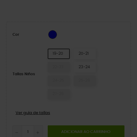
Blue
Cor
19-20
20-21
22-23
23-24
Tallas Niños
24-25
25-26
27-28
Ver guía de tallas
ADICIONAR AO CARRINHO