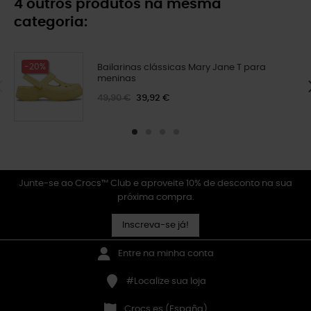
4 outros produtos na mesma
categoria:
-20%
Bailarinas clássicas Mary Jane T para
meninas
49,90 €
39,92 €
Junte-se ao Crocs™ Club e aproveite 10% de desconto na sua
próxima compra.
Inscreva-se já!
Entre na minha conta
#Localize sua loja
Crocs.es (España)