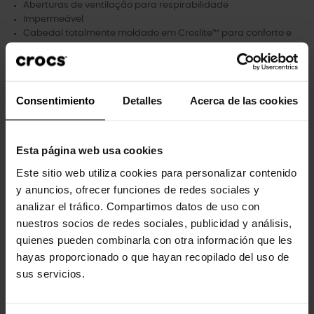
Aberturas de ventilação para respirabilidade
Impermeável
Cabedal totalmente moldado em Croslite™ para conforto e
leveza
Alça giratória no calcanhar para um ajuste mais seguro
Personalizável com pingentes Jibbitz™
Icônico Crocs Comfort™: Leve. Flexível. Conforto de 36 graus.
Consentimiento
Detalles
Acerca de las cookies
Esta página web usa cookies
Clientes que compraram este
Este sitio web utiliza cookies para personalizar contenido
produto também compraram:
y anuncios, ofrecer funciones de redes sociales y
analizar el tráfico. Compartimos datos de uso con
-20%
-20%
nuestros socios de redes sociales, publicidad y análisis,
quienes pueden combinarla con otra información que les
hayas proporcionado o que hayan recopilado del uso de
sus servicios.