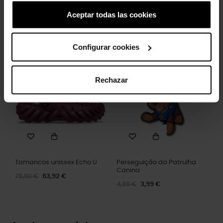
Aceptar todas las cookies
Letra L
Pack 5 Star Wars Grogu
4,99 €
3,99 €
16,99 €
13,59 €
Configurar cookies
-20%
-20%
Rechazar
Tamancos unissex Echo U
Perseguição da Patrulha
Canina
79,90 €
63,92 €
4,99 €
3,99 €