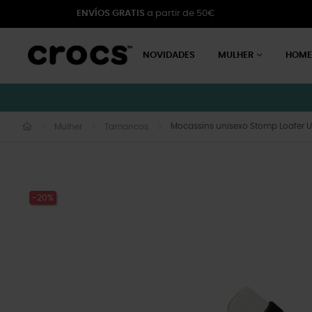
ENVÍOS GRATIS
a partir de 50€
NOVIDADES
MULHER
HOM
Mocassins unisexo Stomp Loafer U
Mulher
Tamancos
-20%