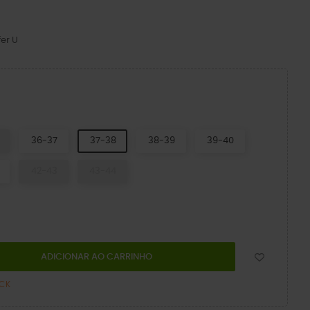
er U
n Black
36-37
37-38
38-39
39-40
42-43
43-44
ADICIONAR AO CARRINHO
OCK