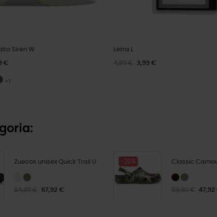
lto Siren W
Letra L
9 €
4,99 €
3,99 €
+1
goria:
-20%
Zuecos unisex Quick Trail U
Classic Camou
84,90 €
67,92 €
59,90 €
47,92