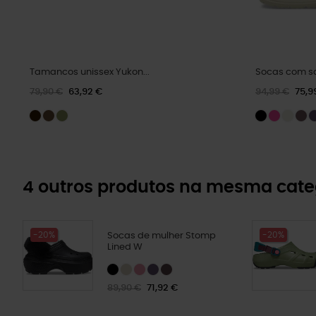
Tamancos unissex Yukon...
Socas com sa
79,90 €
63,92 €
94,99 €
75,9
4 outros produtos na mesma cate
-20%
-20%
Socas de mulher Stomp
Lined W
89,90 €
71,92 €