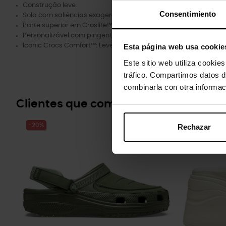
Construção leve.
Consentimiento
Sola com saliências exageradas.
Parte superior em Croslite™ moldada.
Personalizável com pingentes Jibbitz™.
Iconic Crocs Comfort™: Leve. Flexível. Conforto de 360 graus.
Esta página web usa cookie
Este sitio web utiliza cookie
tráfico. Compartimos datos d
combinarla con otra informac
Clientes que compraram este prod
-20%
-20%
Rechazar