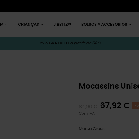
EM
CRIANÇAS
JIBBITZ™
BOLSOS Y ACCESORIOS
Envio
GRATUITO
a partir de 50€.
Mocassins Unis
67,92 €
84,90 €
PO
Com IVA
Marca
Crocs