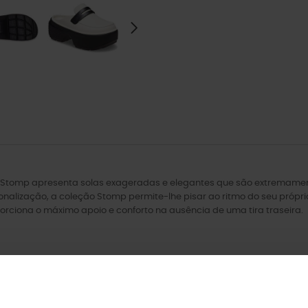
 Stomp apresenta solas exageradas e elegantes que são extremame
onalização, a coleção Stomp permite-lhe pisar ao ritmo do seu própr
oporciona o máximo apoio e conforto na ausência de uma tira traseira.
nada.