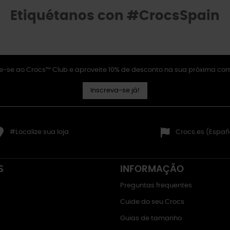
Etiquétanos con #CrocsSpain
e-se ao Crocs™ Club e aproveite 10% de desconto na sua próxima co
Inscreva-se já!
#Localize sua loja
Crocs.es (Españ
S
INFORMAÇÃO
Preguntas frequentes
Cuide do seu Crocs
Guias de tamanho