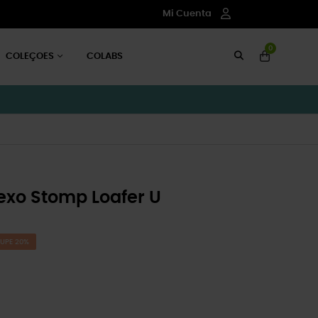
Mi Cuenta
0
COLEÇOES
COLABS
exo Stomp Loafer U
UPE 20%