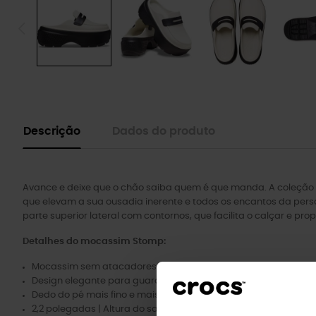
Descrição
Dados do produto
Avance e deixe que o chão saiba quem é que manda. A coleção
que elevam a sua ousadia inerente e todos os encantos da pers
parte superior lateral com contornos, que facilita o calçar e pr
Detalhes do mocassim Stomp:
Mocassim sem atacadores com parte superior lateral contor
Design elegante para guardar a moeda.
Dedo do pé mais fino e mais afinado.
2,2 polegadas | Altura do salto 5,6 cm.