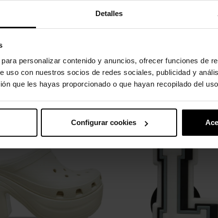
Detalles
s
s para personalizar contenido y anuncios, ofrecer funciones de re
e uso con nuestros socios de redes sociales, publicidad y análi
ión que les hayas proporcionado o que hayan recopilado del uso
uto também compraram:
-20%
Configurar cookies
Ace