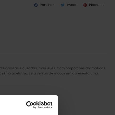
Partilhar
Tweet
Pinterest
nte grossas e ousadas, mas leves. Com proporções dramáticas
io ritmo apelativo. Esta versão de mocassim apresenta uma