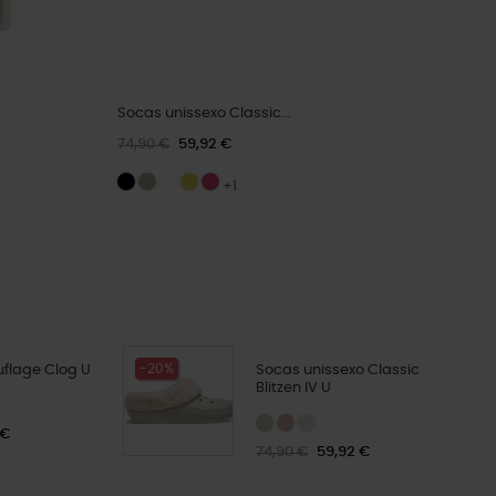
Socas unissexo Classic...
74,90 €
59,92 €
+1
-20%
flage Clog U
Socas unissexo Classic
Blitzen IV U
 €
74,90 €
59,92 €