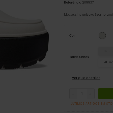
Referência
209937
Mocassins unisexo Stomp Loaf
Line
Cor
34-35
Tallas Unisex
41-42
Ver guía de tallas
ÚLTIMOS ARTIGOS EM ST