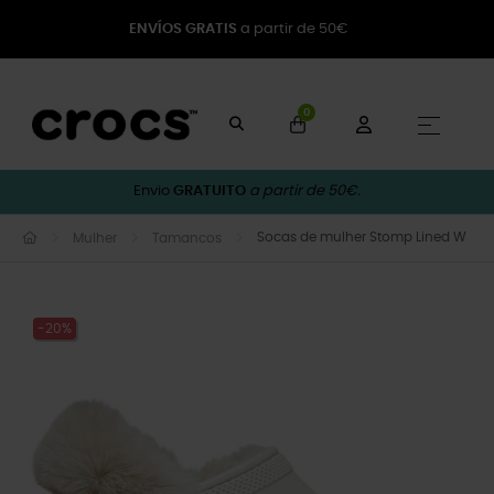
ENVÍOS GRATIS
a partir de 50€
0
Toggle
☰
Envio
GRATUITO
a partir de 50€.
Socas de mulher Stomp Lined W
Mulher
Tamancos
-20%