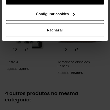
Configurar cookies
-20%
-20%
Rechazar
Letra A
Tamancos clássicos
unissex...
4,99 €
3,99 €
69,99 €
55,99 €
4 outros produtos na mesma
categoria: