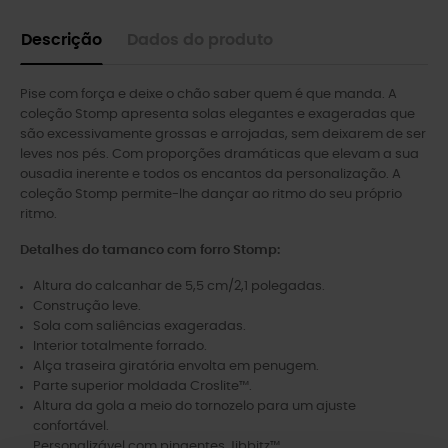
Descrição
Dados do produto
Pise com força e deixe o chão saber quem é que manda. A
coleção Stomp apresenta solas elegantes e exageradas que
são excessivamente grossas e arrojadas, sem deixarem de ser
leves nos pés. Com proporções dramáticas que elevam a sua
ousadia inerente e todos os encantos da personalização. A
coleção Stomp permite-lhe dançar ao ritmo do seu próprio
ritmo.
Detalhes do tamanco com forro Stomp:
Altura do calcanhar de 5,5 cm/2,1 polegadas.
Construção leve.
Sola com saliências exageradas.
Interior totalmente forrado.
Alça traseira giratória envolta em penugem.
Parte superior moldada Croslite™.
Altura da gola a meio do tornozelo para um ajuste
confortável.
Personalizável com pingentes Jibbitz™.