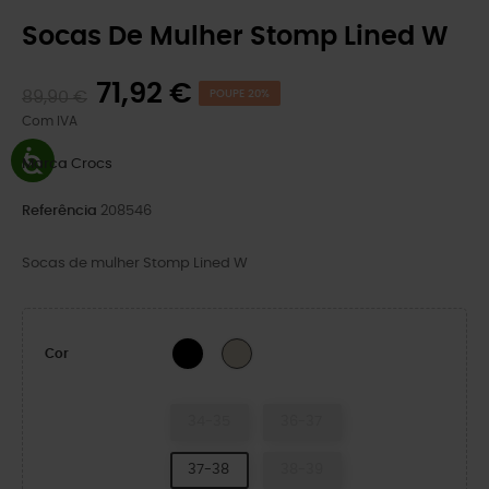
Socas De Mulher Stomp Lined W
71,92 €
89,90 €
POUPE 20%
Com IVA
Marca
Crocs
Referência
208546
Socas de mulher Stomp Lined W
BLACK
Estuque
Cor
34-35
36-37
37-38
38-39