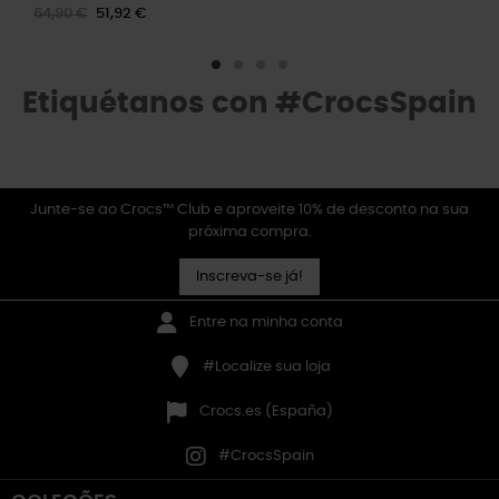
64,90 €
51,92 €
Etiquétanos con #CrocsSpain
Junte-se ao Crocs™ Club e aproveite 10% de desconto na sua
próxima compra.
Inscreva-se já!
Entre na minha conta
#Localize sua loja
Crocs.es (España)
#CrocsSpain