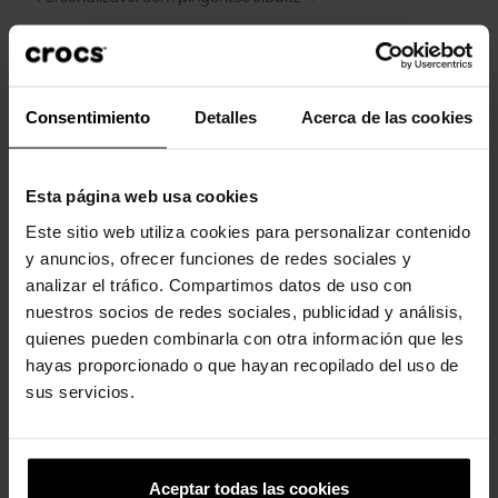
Double Crocs Comfort™: Apoio feliz. Suave. Conforto
envolvente.
Consentimiento
Detalles
Acerca de las cookies
Clientes que compraram este
Esta página web usa cookies
produto também compraram:
Este sitio web utiliza cookies para personalizar contenido
y anuncios, ofrecer funciones de redes sociales y
-20%
-30%
analizar el tráfico. Compartimos datos de uso con
nuestros socios de redes sociales, publicidad y análisis,
quienes pueden combinarla con otra información que les
hayas proporcionado o que hayan recopilado del uso de
sus servicios.
Pacote com 5 calças Mickey
Tamancos Crush U Unissex
Aceptar todas las cookies
16,99 €
13,59 €
84,99 €
59,43 €