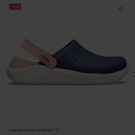
-20%
Zuecos unisex LiteRide™ U