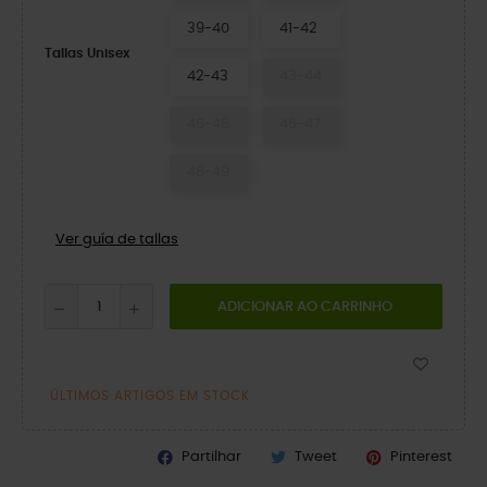
39-40
41-42
Tallas Unisex
42-43
43-44
45-46
46-47
48-49
Ver guía de tallas
ADICIONAR AO CARRINHO
ÚLTIMOS ARTIGOS EM STOCK
Partilhar
Tweet
Pinterest