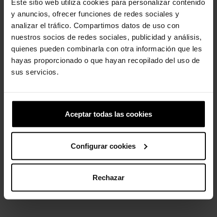
Este sitio web utiliza cookies para personalizar contenido
y anuncios, ofrecer funciones de redes sociales y
analizar el tráfico. Compartimos datos de uso con
nuestros socios de redes sociales, publicidad y análisis,
Patinho de borracha
Gol de borboleta colorida
quienes pueden combinarla con otra información que les
4,99 €
3,99 €
5,99 €
4,79 €
hayas proporcionado o que hayan recopilado del uso de
sus servicios.
-20%
-20%
Aceptar todas las cookies
Configurar cookies
Rechazar
Gold Heart Chain
Capitão América 3
4,99 €
3,99 €
4,99 €
3,99 €