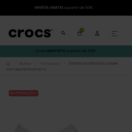
ENVÍOS GRATIS
a partir de 50€
0
Toggle
☰
Envio
GRATUITO
a partir de 50€.
Tamancos clássicos unissex
Mulher
Tamancos
com recorte floral em U
EM PROMOÇÃO!