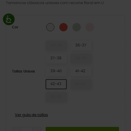
Tamancos clássicos unissex com recorte floral em U
Cherry Red
Jade Tint
Pink Milk
Chalk
Cor
34-35
36-37
37-38
38-39
39-40
41-42
Tallas Unisex
42-43
51-52
52-53
Ver guía de tallas