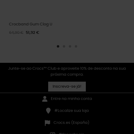
Crocband Gum Clog U
64,90 €
51,92 €
Junte-se ao Crocs™ Club e aproveite 10% de desconto na sua
próxima compra.
Inscreva-se já!
Entre na minha conta
#Localize sua loja
Crocs.es (España)