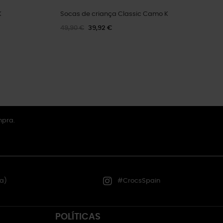
K
Socas de criança Classic Camo K
49,90 €
39,92 €
mpra.
a)
#CrocsSpain
POLÍTICAS