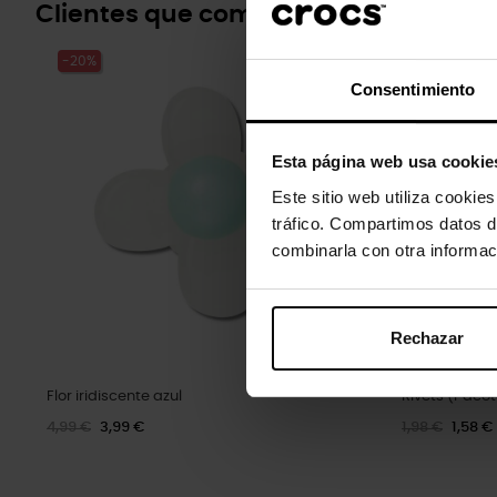
Clientes que compraram este prod
-20%
-20%
Consentimiento
Esta página web usa cookie
Este sitio web utiliza cookie
tráfico. Compartimos datos d
combinarla con otra informac
Rechazar
Flor iridiscente azul
Rivets (Paco
4,99 €
3,99 €
1,98 €
1,58 €