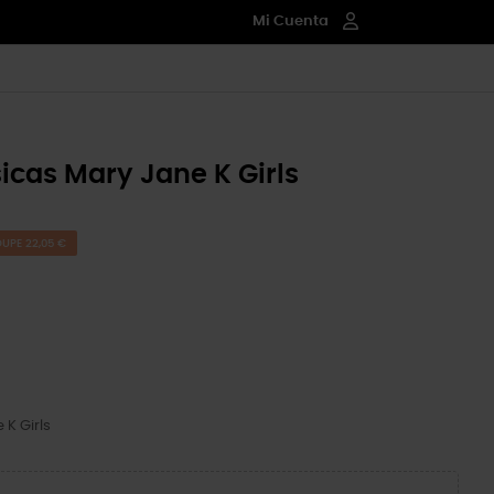
Mi Cuenta
sicas Mary Jane K Girls
UPE 22,05 €
 K Girls