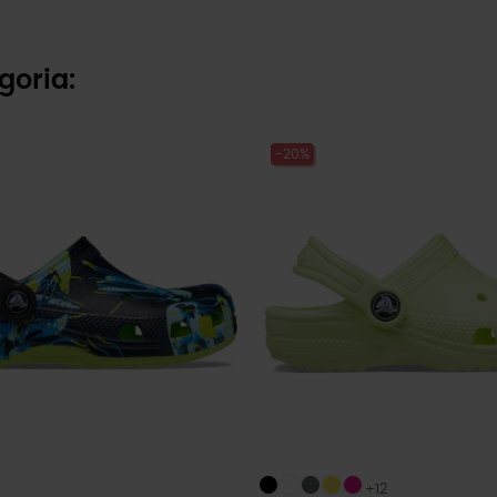
goria:
-20%
+12