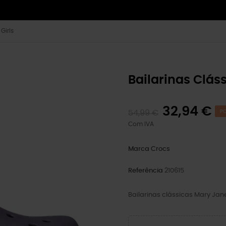
Girls
Bailarinas Clás
32,94 €
54,99 €
PO
Com IVA
Marca
Crocs
Referência
210615
Bailarinas clássicas Mary Jane