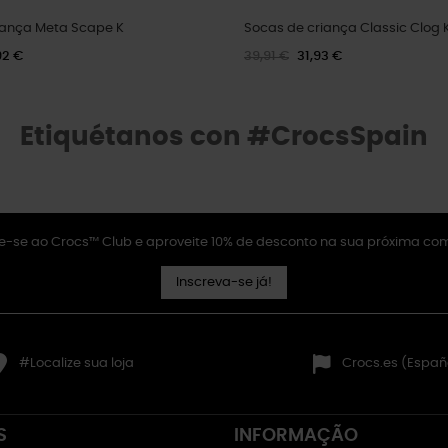
iança Meta Scape K
Socas de criança Classic Clog 
92 €
39,91 €
31,93 €
Etiquétanos con #CrocsSpain
e-se ao Crocs™ Club e aproveite 10% de desconto na sua próxima co
Inscreva-se já!
#Localize sua loja
Crocs.es (Españ
S
INFORMAÇÃO