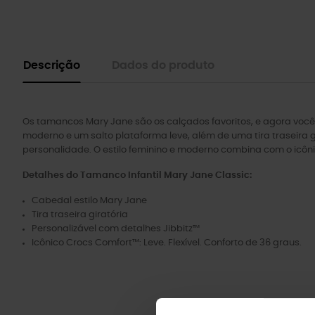
Descrição
Dados do produto
Os tamancos Mary Jane são os calçados favoritos, e agora você 
moderno e um salto plataforma leve, além de uma tira traseira gi
personalidade. O estilo feminino e moderno combina com o icôn
Detalhes do Tamanco Infantil Mary Jane Classic:
Cabedal estilo Mary Jane
Tira traseira giratória
Personalizável com detalhes Jibbitz™
Icônico Crocs Comfort™: Leve. Flexível. Conforto de 36 graus.