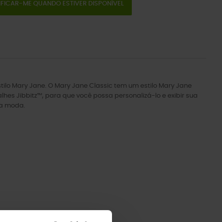
IFICAR-ME QUANDO ESTIVER DISPONÍVEL
ilo Mary Jane. O Mary Jane Classic tem um estilo Mary Jane
lhes Jibbitz™, para que você possa personalizá-lo e exibir sua
da moda.