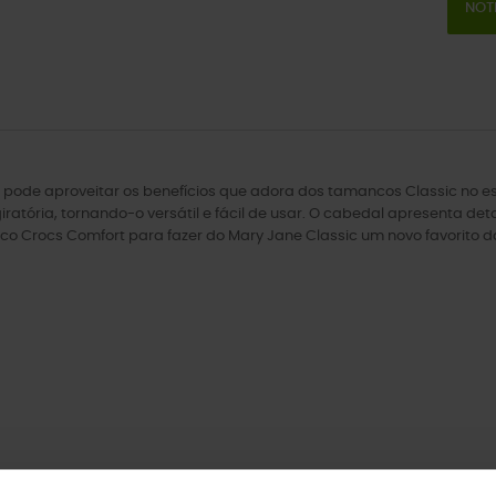
NOT
pode aproveitar os benefícios que adora dos tamancos Classic no est
ratória, tornando-o versátil e fácil de usar. O cabedal apresenta deta
ico Crocs Comfort para fazer do Mary Jane Classic um novo favorito 