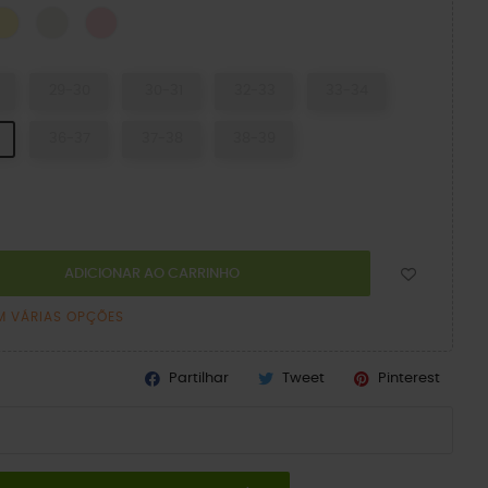
CK
Daylily
Chalk
Pink Milk
29-30
30-31
32-33
33-34
36-37
37-38
38-39
ADICIONAR AO CARRINHO
M VÁRIAS OPÇÕES
Partilhar
Tweet
Pinterest