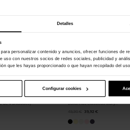
uto também compraram:
-20%
Detalles
s
s para personalizar contenido y anuncios, ofrecer funciones de re
e uso con nuestros socios de redes sociales, publicidad y análi
ión que les hayas proporcionado o que hayan recopilado del uso
Configurar cookies
Ace
te de 4 unidades)
Bailarinas clássicas Mary...
49,90 €
39,92 €