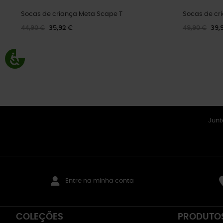
Socas de criança Meta Scape T
Socas de cr
44,90 €
35,92 €
49,90 €
39,
Junt
Entre na minha conta
COLEÇÕES
PRODUTO