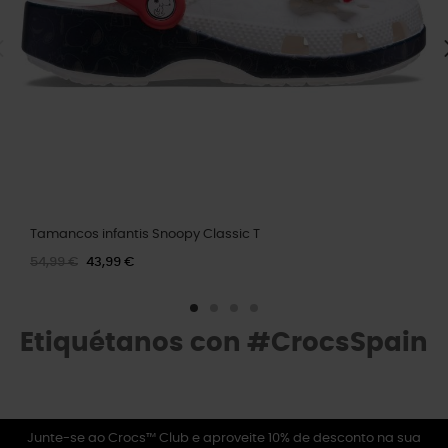
Tamancos infantis Snoopy Classic T
54,99 €
43,99 €
Etiquétanos con #CrocsSpain
Junte-se ao Crocs™ Club e aproveite 10% de desconto na sua