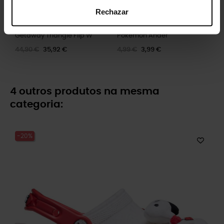
Rechazar
Getaway Triangle Flip W
Pokémon Ander
44,90 €
35,92 €
4,99 €
3,99 €
4 outros produtos na mesma
categoria:
-20%