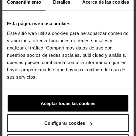
produto também compraram:
Consentimiento
Detalles
Acerca de las cookies
-20%
-20%
Esta página web usa cookies
Este sitio web utiliza cookies para personalizar contenido
y anuncios, ofrecer funciones de redes sociales y
analizar el tráfico. Compartimos datos de uso con
nuestros socios de redes sociales, publicidad y análisis,
quienes pueden combinarla con otra información que les
hayas proporcionado o que hayan recopilado del uso de
Pateta da Disney
Letra T
sus servicios.
4,99 €
3,99 €
4,99 €
3,99 €
-20%
-20%
Aceptar todas las cookies
Configurar cookies