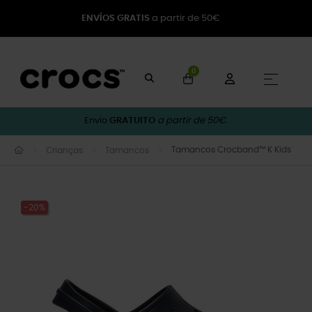
ENVÍOS GRATIS
a partir de 50€
0
Toggle
☰
Envio
GRATUITO
a partir de 50€.
Tamancos Crocband™ K Kids
Crianças
Tamancos
-20%