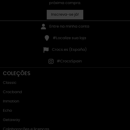
próxima compra.
Inscreva-se já!
Entre na minha conta
#Localize sua loja
Crocs.es (España)
#CrocsSpain
COLEÇÕES
Classic
Crocband
Inmotion
Echo
Getaway
Colaborações e licenças