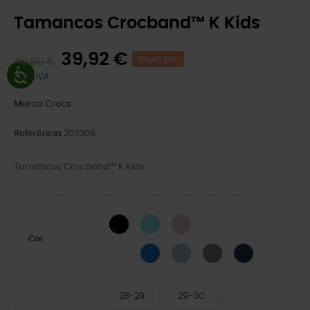
Tamancos Crocband™ K Kids
39,92 €
49,90 €
POUPE 20%
Com IVA
Marca
Crocs
Referência
207006
Tamancos Crocband™ K Kids
BLACK
Gelo Azul/Branco
Bailarina Rosa
White/Navy
White/Green Ivy
Cor
White/Pink Crush
Blue Bolt/Turbo Teal
Blue Frost/Guava
Cinza Ardósia/Marinha
Marinha/Rede
28-29
29-30