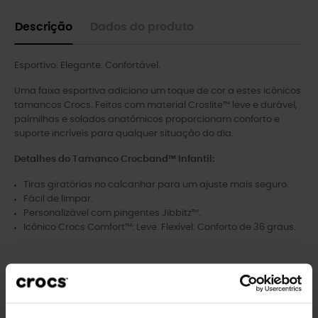
Descrição
Dados do produto
Esportivo. Elegante. Confortável.
Uma faixa esportiva adiciona um toque de cor a estes icônicos
tamancos Crocs. Feitos com material Croslite™ leve e durável,
palmilhas e solados anatômicos proporcionam conforto e
suporte incríveis para qualquer situação do dia.
Detalhes do Tamanco Crocband™ Infantil:
Tiras giratórias no calcanhar para um ajuste mais seguro.
Fácil de limpar.
Personalizável com pingentes Jibbitz™.
Icônico Crocs Comfort™: Leve. Flexível. Conforto de 36 graus.
Clientes que compraram este