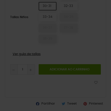
30-31
32-33
33-34
34-35
Tallas Niños
36-37
37-38
38-39
Ver guía de tallas
ADICIONAR AO CARRINHO
Partilhar
Tweet
Pinterest