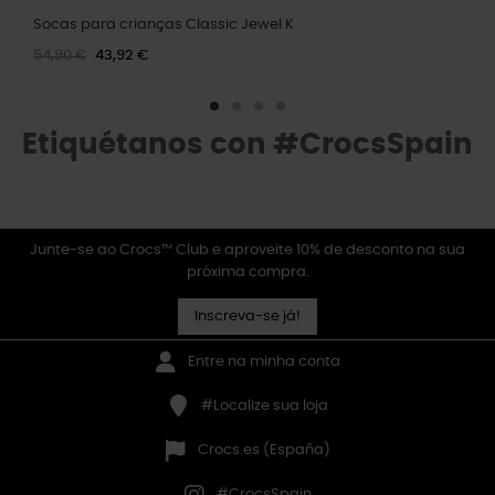
Socas para crianças Classic Jewel K
54,90 €
43,92 €
Etiquétanos con #CrocsSpain
Junte-se ao Crocs™ Club e aproveite 10% de desconto na sua
próxima compra.
Inscreva-se já!
Entre na minha conta
#Localize sua loja
Crocs.es (España)
#CrocsSpain