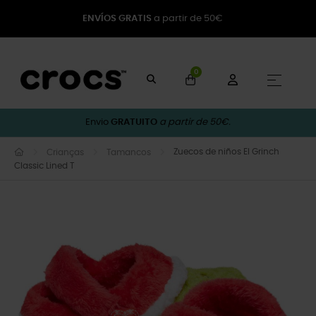
ENVÍOS GRATIS
a partir de 50€
0
Toggle
☰
Envio
GRATUITO
a partir de 50€.
Zuecos de niños El Grinch
Crianças
Tamancos
Classic Lined T