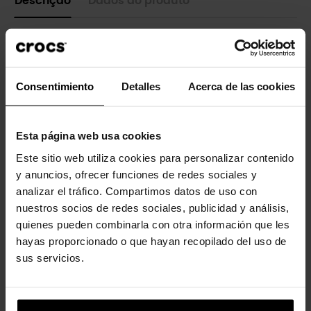
Descrição
Dados do produto
Puede que el Sr. Grinch sea un poco malvado, pero estos
zuecos clásicos con forro son encantadores y cómodos para la
temporada navideña en Villa Quién. Cada par está forrado por
dentro y por fuera como un suave peluche que hará que el
Consentimiento
Detalles
Acerca de las cookies
corazón de tu pequeño Quién crezca al menos tres tallas.
Detalles:
Esta página web usa cookies
- Forro cálido por dentro y por fuera.
- Increíblemente ligeros y fáciles de llevar.
Este sitio web utiliza cookies para personalizar contenido
- Correa giratoria en el talón.
y anuncios, ofrecer funciones de redes sociales y
- Ideales para interior y exterior.
analizar el tráfico. Compartimos datos de uso con
- Dual Crocs Comfort™: soporte maravilloso. Suaves.
Comodidad envolvente.
nuestros socios de redes sociales, publicidad y análisis,
quienes pueden combinarla con otra información que les
hayas proporcionado o que hayan recopilado del uso de
sus servicios.
4 outros produtos na mesma
categoria: