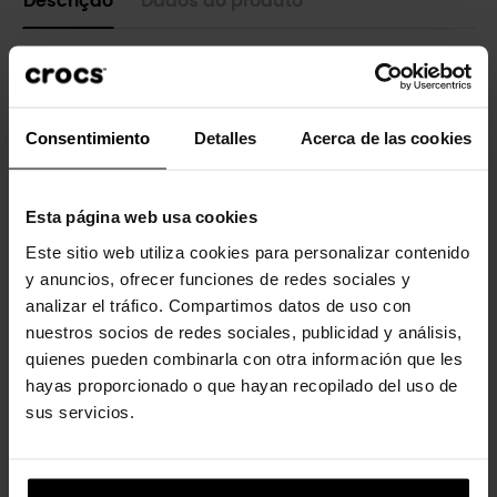
Descrição
Dados do produto
Puede que el Sr. Grinch sea un poco malvado, pero estos
zuecos clásicos con forro son encantadores y cómodos para la
temporada navideña en Villa Quién. Cada par está forrado por
dentro y por fuera como un suave peluche que hará que el
Consentimiento
Detalles
Acerca de las cookies
corazón de tu pequeño Quién crezca al menos tres tallas.
Detalles:
Esta página web usa cookies
- Forro cálido por dentro y por fuera.
- Increíblemente ligeros y fáciles de llevar.
Este sitio web utiliza cookies para personalizar contenido
- Correa giratoria en el talón.
y anuncios, ofrecer funciones de redes sociales y
- Ideales para interior y exterior.
analizar el tráfico. Compartimos datos de uso con
- Dual Crocs Comfort™: soporte maravilloso. Suaves.
Comodidad envolvente.
nuestros socios de redes sociales, publicidad y análisis,
quienes pueden combinarla con otra información que les
hayas proporcionado o que hayan recopilado del uso de
sus servicios.
4 outros produtos na mesma
categoria: