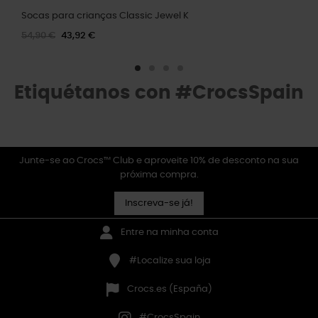
Socas para crianças Classic Jewel K
54,90 €
43,92 €
Etiquétanos con #CrocsSpain
Junte-se ao Crocs™ Club e aproveite 10% de desconto na sua
próxima compra.
Inscreva-se já!
Entre na minha conta
#Localize sua loja
Crocs.es (España)
#CrocsSpain