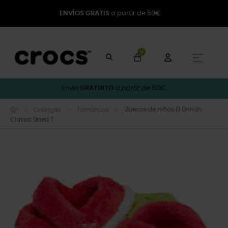
ENVÍOS GRATIS
a partir de 50€
0
Toggle
☰
Envio
GRATUITO
a partir de 50€.
Zuecos de niños El Grinch
Crianças
Tamancos
Classic Lined T