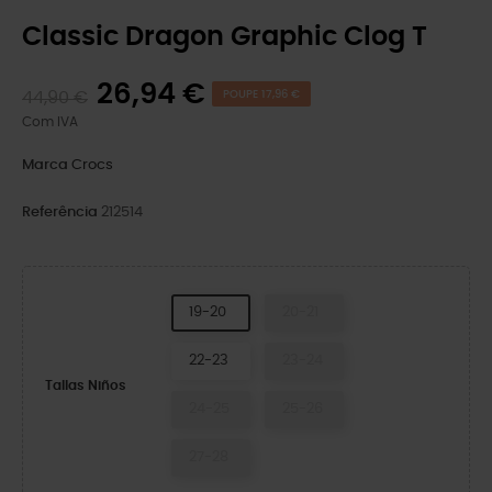
Classic Dragon Graphic Clog T
26,94 €
44,90 €
POUPE 17,96 €
Com IVA
Marca
Crocs
Referência
212514
19-20
20-21
22-23
23-24
Tallas Niños
24-25
25-26
27-28