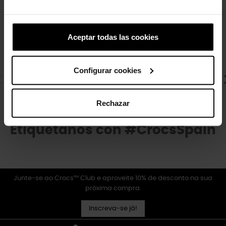
4 outros produtos na mesma
categoria:
Aceptar todas las cookies
-20%
Tamancos infantis clássicos de bola de
Configurar cookies
futebol
44,90 €
35,92 €
Rechazar
Etiquétanos con #CrocsSpain
Junte-se ao Crocs™ Club e aproveite 10% de desconto na sua
próxima compra.
Inscreva-se já!