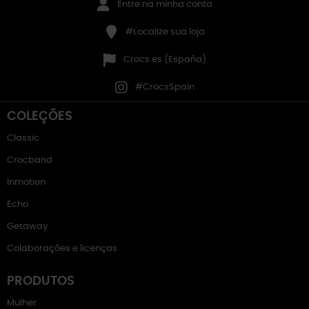
Entre na minha conta
#Localize sua loja
Crocs.es (España)
#CrocsSpain
COLEÇÕES
Classic
Crocband
Inmotion
Echo
Getaway
Colaborações e licenças
PRODUTOS
Mulher