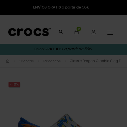
ENVÍOS GRATIS
a partir de 50€
0
Toggle
☰
Envio
GRATUITO
a partir de 50€.
Classic Dragon Graphic Clog T
Crianças
Tamancos
-40%