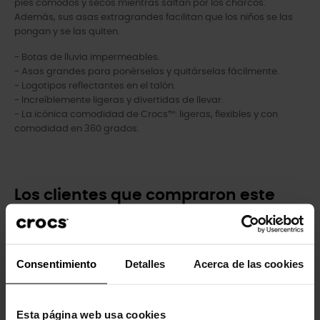
pies cómodos y secos mientras saltan por los charcos.
Además, sus asas extragrandes facilitan que los niños se las
pongan y se las quiten.
- Botas de lluvia impermeables.
- Asas grandes para ponérselas y quitárselas fácilmente.
- Logotipos reflectantes en el talón.
- Increíblemente ligeras y divertidas de llevar.
- La icónica comodidad de Crocs™: ligeras, flexibles y con
comodidad en 360 grados.
Los clientes que compraron este
producto también han comprado:
-20%
-20%
Consentimiento
Detalles
Acerca de las cookies
Esta página web usa cookies