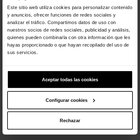
Este sitio web utiliza cookies para personalizar contenido
y anuncios, ofrecer funciones de redes sociales y
analizar el tráfico. Compartimos datos de uso con
Sandalias cangrejeras de...
Hada sabueso basset
nuestros socios de redes sociales, publicidad y análisis,
34,90 €
27,92 €
4,99 €
3,99 €
quienes pueden combinarla con otra información que les
hayas proporcionado o que hayan recopilado del uso de
sus servicios.
-20%
-20%
Aceptar todas las cookies
Configurar cookies
Peluche Judy de Zootopia 2
Handle It Rain Boot K
Rechazar
4,99 €
3,99 €
49,90 €
39,92 €