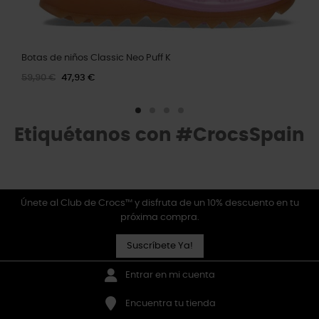
Botas de niños Classic Neo Puff K
59,90 €
47,93 €
Etiquétanos con #CrocsSpain
Únete al Club de Crocs™ y disfruta de un 10% descuento en tu
próxima compra.
Suscríbete Ya!
Entrar en mi cuenta
Encuentra tu tienda