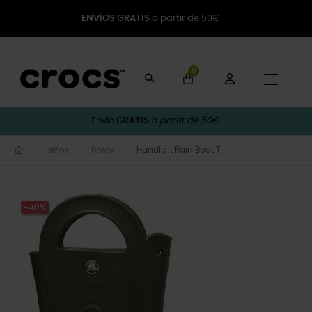
ENVÍOS GRATIS
a partir de 50€
0
Naveg
☰
Envío
GRATIS
a partir de 50€.
Handle It Rain Boot T
Niños
Botas
-40%