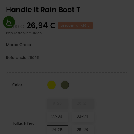
Handle It Rain Boot T
26,94 €
44,90 €
DESCUENTO 17,96 €
Impuestos incluidos
Marca
Crocs
Referencia
211056
Yellow
Army Green
Color
19-20
20-21
22-23
23-24
Tallas Niños
24-25
25-26