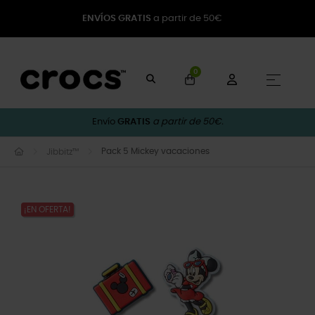
ENVÍOS GRATIS
a partir de 50€
0
Naveg
☰
Envío
GRATIS
a partir de 50€.
Pack 5 Mickey vacaciones
Jibbitz™
¡EN OFERTA!