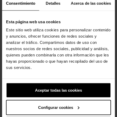
Consentimiento
Detalles
Acerca de las cookies
Esta página web usa cookies
Este sitio web utiliza cookies para personalizar contenido
y anuncios, ofrecer funciones de redes sociales y
Emilio Snoopy
Unicornio femenino
analizar el tráfico. Compartimos datos de uso con
nuestros socios de redes sociales, publicidad y análisis,
4,99 €
3,99 €
4,99 €
3,99 €
quienes pueden combinarla con otra información que les
hayas proporcionado o que hayan recopilado del uso de
sus servicios.
4 otros productos de la misma
categoría:
Aceptar todas las cookies
-20%
Configurar cookies