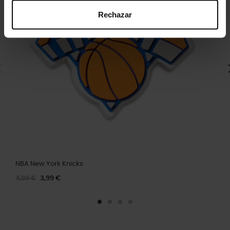
Rechazar
NBA New York Knicks
4,99 €
3,99 €