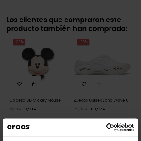
Los clientes que compraron este
producto también han comprado:
-20%
-20%
Cabeza 3D Mickey Mouse
Zuecos unisex Echo Wave U
4,99 €
3,99 €
79,90 €
63,92 €
-20%
-20%